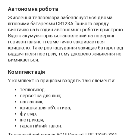
Автономна робота
Живлення тепловізора забезпечується двома
літієвими батареями CR123A. Їхнього заряду
вистачає на 6 годин автономної роботи пристрою.
Відсік акумуляторів встановлений на поверхні
горизонтально і герметично закривається
кришкою. Таке розташування захищає батареї від
віддачі після пострілу, тому джерело живлення не
вимикається.
Комплектація
У комплект із прицілом входять такі елементи:
тепловізор;
серветка для лінз;
наглазник;
кришка для об'єктива;
футляр;
інструкція;
гарантійний талон.
Тепловізійний приціл AGM Varmint LRF ТS50-384