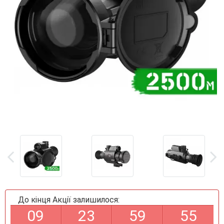
До кінця Акції залишилося:
0
9
2
3
5
9
5
4