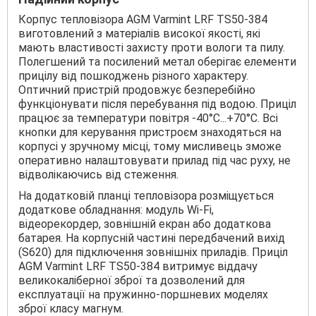
Корпус тепловізора AGM Varmint LRF ТS50-384
виготовлений з матеріалів високої якості, які
мають властивості захисту проти вологи та пилу.
Полегшений та посилений метал оберігає елементи
прицілу від пошкоджень різного характеру.
Оптичний пристрій продовжує безперебійно
функціонувати після перебування під водою. Приціл
працює за температури повітря -40°C...+70°С. Всі
кнопки для керування пристроєм знаходяться на
корпусі у зручному місці, тому мисливець зможе
оперативно налаштовувати прилад під час руху, не
відволікаючись від стеження.
На додатковій планці тепловізора розміщується
додаткове обладнання: модуль Wi-Fi,
відеорекордер, зовнішній екран або додаткова
батарея. На корпусній частині передбачений вихід
(S620) для підключення зовнішніх приладів. Приціл
AGM Varmint LRF ТS50-384 витримує віддачу
великокаліберної зброї та дозволений для
експлуатації на пружинно-поршневих моделях
зброї класу магнум.