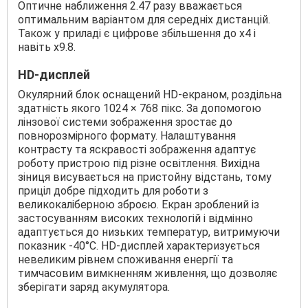
Оптичне наближення 2.47 разу вважається
оптимальним варіантом для середніх дистанцій.
Також у приладі є цифрове збільшення до х4 і
навіть х9.8.
HD-дисплей
Окулярний блок оснащений HD-екраном, роздільна
здатність якого 1024 × 768 пікс. За допомогою
лінзової системи зображення зростає до
повнорозмірного формату. Налаштування
контрасту та яскравості зображення адаптує
роботу пристрою під різне освітлення. Вихідна
зіниця висувається на пристойну відстань, тому
приціл добре підходить для роботи з
великокаліберною зброєю. Екран зроблений із
застосуванням високих технологій і відмінно
адаптується до низьких температур, витримуючи
показник -40°С. HD-дисплей характеризується
невеликим рівнем споживання енергії та
тимчасовим вимкненням живлення, що дозволяє
зберігати заряд акумулятора.