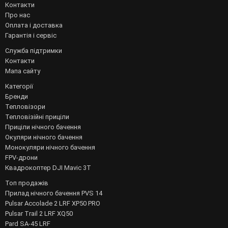
Контакти
Про нас
Оплата і доставка
Гарантія і сервіс
Служба підтримки
Контакти
Мапа сайту
Категорії
Бренди
Тепловізори
Тепловізійні приціли
Приціли нічного бачення
Окуляри нічного бачення
Монокуляри нічного бачення
FPV-дрони
Квадрокоптер DJI Mavic 3T
Топ продажів
Прилад нічного бачення PVS 14
Pulsar Accolade 2 LRF XP50 PRO
Pulsar Trail 2 LRF XQ50
Pard SA-45 LRF