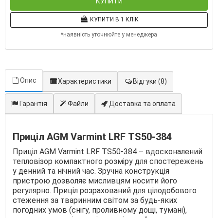
КУПИТИ
КУПИТИ В 1 КЛІК
*наявність уточнюйте у менеджера
Опис
Характеристики
Відгуки
(8)
Гарантія
Файли
Доставка та оплата
Приціл AGM Varmint LRF ТS50-384
Приціл AGM Varmint LRF ТS50-384 – вдосконалений
тепловізор компактного розміру для спостережень
у денний та нічний час. Зручна конструкція
пристрою дозволяє мисливцям носити його
регулярно. Приціл розрахований для цілодобового
стеження за тваринним світом за будь-яких
погодних умов (снігу, проливному дощі, тумані),