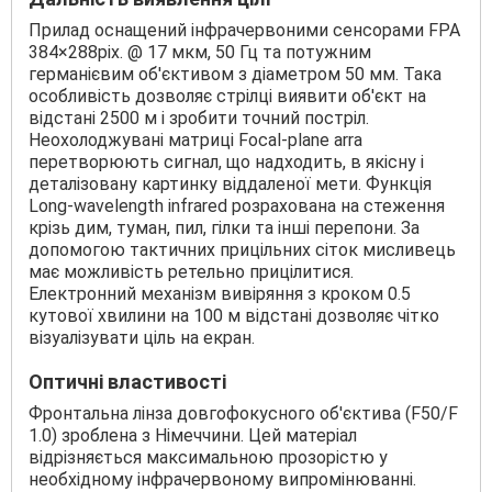
Прилад оснащений інфрачервоними сенсорами FPA
384×288pix. @ 17 мкм, 50 Гц та потужним
германієвим об'єктивом з діаметром 50 мм. Така
особливість дозволяє стрілці виявити об'єкт на
відстані 2500 м і зробити точний постріл.
Неохолоджувані матриці Focal-plane arra
перетворюють сигнал, що надходить, в якісну і
деталізовану картинку віддаленої мети. Функція
Long-wavelength infrared розрахована на стеження
крізь дим, туман, пил, гілки та інші перепони. За
допомогою тактичних прицільних сіток мисливець
має можливість ретельно прицілитися.
Електронний механізм вивіряння з кроком 0.5
кутової хвилини на 100 м відстані дозволяє чітко
візуалізувати ціль на екран.
Оптичні властивості
Фронтальна лінза довгофокусного об'єктива (F50/F
1.0) зроблена з Німеччини. Цей матеріал
відрізняється максимальною прозорістю у
необхідному інфрачервоному випромінюванні.