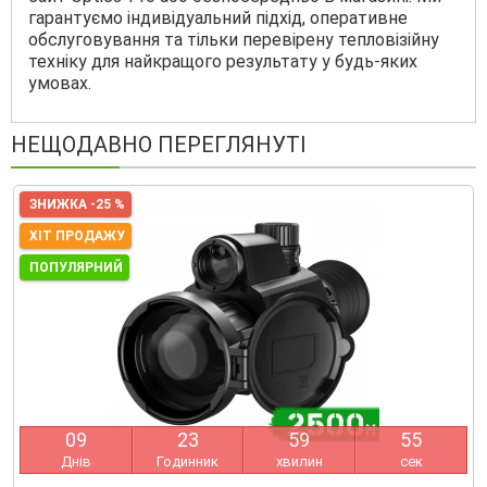
гарантуємо індивідуальний підхід, оперативне
обслуговування та тільки перевірену тепловізійну
техніку для найкращого результату у будь-яких
умовах.
НЕЩОДАВНО ПЕРЕГЛЯНУТІ
ЗНИЖКА -25 %
ХІТ ПРОДАЖУ
ПОПУЛЯРНИЙ
0
9
2
3
5
9
5
4
Днів
Годинник
хвилин
сек