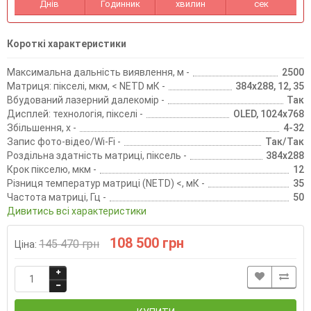
Днів
Годинник
хвилин
сек
Короткі характеристики
Максимальна дальність виявлення, м -
2500
Матриця: пікселі, мкм, < NETD мК -
384х288, 12, 35
Вбудований лазерний далекомір -
Так
Дисплей: технологія, пікселі -
OLED, 1024x768
Збільшення, х -
4-32
Запис фото-відео/Wi-Fi -
Так/Так
Роздільна здатність матриці, піксель -
384х288
Крок пікселю, мкм -
12
Різниця температур матриці (NETD) <, мК -
35
Частота матриці, Гц -
50
Дивитись всі характеристики
108 500 грн
145 470 грн
Ціна: