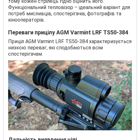
тому кожен стрілець гідно оцінить його.
Функціональний тепловізор – ідеальний варіант для
потреб мисливців, спостерігачів, фотографів та
кінооператорів.
Переваги прицілу AGM Varmint LRF ТS50-384
Приціл AGM Varmint LRF ТS50-384 характеризується
низкою переваг, які сподобаються всім
спостерігачам.
Дальність виявлення цілі