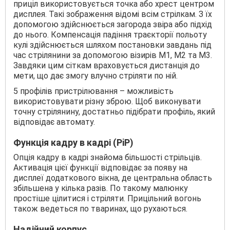
приціл використовується точка або хрест центром
дисплея. Такі зображення відомі всім стрілкам. З їх
допомогою здійснюється загорода звіра або підхід
до нього. Компенсація падіння траєкторії польоту
кулі здійснюється шляхом постановки завдань під
час стрілянини за допомогою візирів М1, М2 та М3.
Завдяки цим сіткам враховується дистанція до
мети, що дає змогу влучно стріляти по ній.
5 профілів пристрілювання – можливість
використовувати різну зброю. Щоб виконувати
точну стрілянину, достатньо підібрати профіль, який
відповідає автомату.
Функція кадру в кадрі (PiP)
Опція кадру в кадрі знайома більшості стрільців.
Активація цієї функції відповідає за появу на
дисплеї додаткового вікна, де центральна область
збільшена у кілька разів. По такому малюнку
простіше цілитися і стріляти. Прицільний вогонь
також ведеться по тваринах, що рухаються.
Надійний корпус