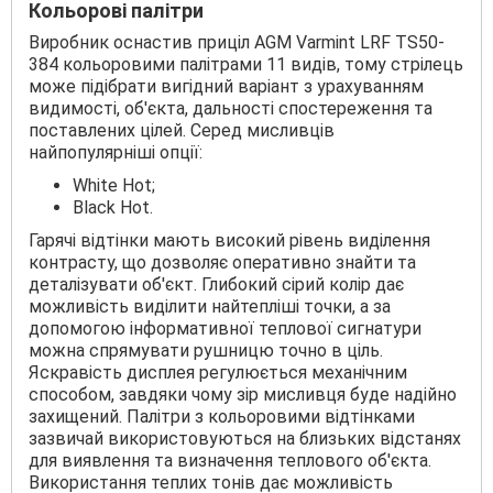
Кольорові палітри
Виробник оснастив приціл AGM Varmint LRF ТS50-
384 кольоровими палітрами 11 видів, тому стрілець
може підібрати вигідний варіант з урахуванням
видимості, об'єкта, дальності спостереження та
поставлених цілей. Серед мисливців
найпопулярніші опції:
White Hot;
Black Hot.
Гарячі відтінки мають високий рівень виділення
контрасту, що дозволяє оперативно знайти та
деталізувати об'єкт. Глибокий сірий колір дає
можливість виділити найтепліші точки, а за
допомогою інформативної теплової сигнатури
можна спрямувати рушницю точно в ціль.
Яскравість дисплея регулюється механічним
способом, завдяки чому зір мисливця буде надійно
захищений. Палітри з кольоровими відтінками
зазвичай використовуються на близьких відстанях
для виявлення та визначення теплового об'єкта.
Використання теплих тонів дає можливість