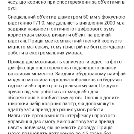
часу, що корисно при спостереженні за об'єктами в
русі.
Спеціальний об'єктив діаметром 50 мм з фокусною
відстанню F/1.0. має дальність виявлення 2000 м, а
завдяки наявності оптичного і цифрового зуму
користувач зможе виявити об'єкт на великій
відстані. Приціл має компактний і легкий корпус із
міцного матеріалу, тому пристрій не боїться ударів і
роботи в екстремальних умовах.
Прилад дає можливість записувати відео та фото
для фіксації спостережень і подальшого аналізу
важливих моментів. Завдяки вбудованому вай-фай
модулю можлива передача зображень на будь-які
гаджети або пристрої в реальному часі. Це дуже
зручно під час роботи в команді або для
збереження в особистому архіві. Також є досить
широкий набір колірних палітр, які допоможуть
адаптувати прилад до різних умов роботи.
Наявність ергономічного інтерфейсу і простого
управління дає змогу використовувати прилад
навіть новачкам, які не мають досвіду. Приціл
може працювати автономно до 4,5 годин без