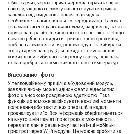
є біла гаряча, чорна гаряча, червона гаряча колірні
палітри, які дають змогу налаштовувати прилад
залежно від виду полювання, з огляду на
особливості навколишнього середовища. Також є
різноманітні спеціалізовані схеми, наприклад, жовта
гаряча палітра або з високою контрастністю. Якщо
вам потрібно проводити тривалі спостереження,
щоб не втомлювати очі, рекомендують вибирати
чорну гарячу палітру. Для швидкого визначення
живих цілей вибирають червону гарячу, оскільки
вона відображає помітний контраст температур.
Відеозапис і фото
У тепловізійному прицілі є вбудований модуль,
завдяки якому можна здійснювати відеозапис і
фото з високою роздільною здатністю. Така
функція допоможе зафіксувати важливі моменти
полювання або тактичних операцій, а надалі
проаналізувати їх. Вся інформація зберігатиметься
на внутрішній пам'яті пристрою, є можливість
передати дані в реальному часі на інші мобільні
пристрої через Wi-fi модуль. Це можна зробити за