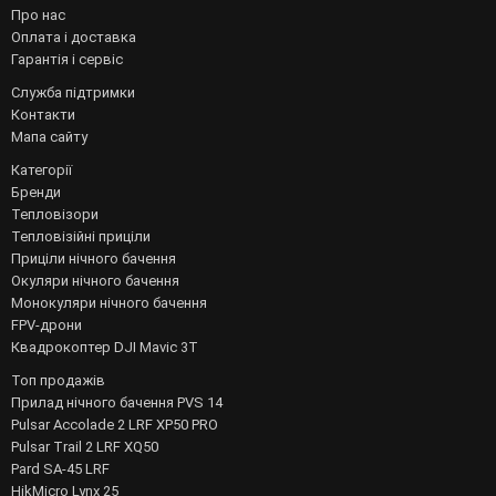
Про нас
Оплата і доставка
Гарантія і сервіс
Служба підтримки
Контакти
Мапа сайту
Категорії
Бренди
Тепловізори
Тепловізійні приціли
Приціли нічного бачення
Окуляри нічного бачення
Монокуляри нічного бачення
FPV-дрони
Квадрокоптер DJI Mavic 3T
Топ продажів
Прилад нічного бачення PVS 14
Pulsar Accolade 2 LRF XP50 PRO
Pulsar Trail 2 LRF XQ50
Pard SA-45 LRF
HikMicro Lynx 25