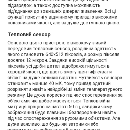
підзарядок, а також доступна можливість
під'єднання до зовнішніх джерел живлення. Всі ці
функції присутні у відмінному приладі з високими
показниками якості, але за дуже доступною ціною.
Тепловий сенсор
Основою цього пристрою є високочутливий
передовий тепловий сенсор, роздільна здатність
якого становить 640х512 пікселів, а розмір пікселя
досягає 12 мікрон. Завдяки високій щільності
пікселів усі дрібні деталі відображатимуться в
хорошій якості, що дасть змогу ідентифікувати
об'єкт на дуже великій відстані. Чутливість сенсора
становить менше 40 мК, тому прилад здатний
розрізняти навіть найдрібніші зміни температурного
режиму. Це дуже корисно під час спостереження за
об'єктами, які добре маскуються. Тепловізійна
матриця працює на частоті 50 гц, завдяки чому
зображення буде плавним і безперервним навіть
під час спостереження за рухомими об'єктами. Але
дуже важливо, що будь-які затримки або
розмитості на зображенні будуть відсутні.