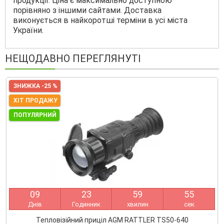
продукції. Ціна є максимально доступною
порівняно з іншими сайтами. Доставка
виконується в найкоротші терміни в усі міста
України.
НЕЩОДАВНО ПЕРЕГЛЯНУТІ
ЗНИЖКА -25 %
ХІТ ПРОДАЖУ
ПОПУЛЯРНИЙ
0
9
2
3
5
9
5
5
Днів
Годинник
хвилин
сек
Тепловізійний приціл AGM RATTLER TS50-640