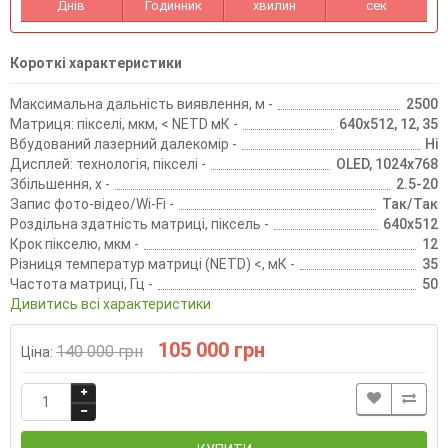
Днів
Годинник
хвилин
сек
Короткі характеристики
Максимальна дальність виявлення, м -
2500
Матриця: пікселі, мкм, < NETD мК -
640х512, 12, 35
Вбудований лазерний далекомір -
Ні
Дисплей: технологія, пікселі -
OLED, 1024х768
Збільшення, х -
2.5-20
Запис фото-відео/Wi-Fi -
Так/Так
Роздільна здатність матриці, піксель -
640х512
Крок пікселю, мкм -
12
Різниця температур матриці (NETD) <, мК -
35
Частота матриці, Гц -
50
Дивитись всі характеристики
105 000 грн
140 000 грн
Ціна: