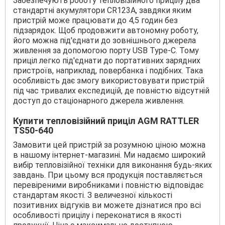
Забезпечують роботу тепловізійного прицілу два
стандартні акумулятори CR123A, завдяки яким
пристрій може працювати до 4,5 годин без
підзарядок. Щоб продовжити автономну роботу,
його можна під'єднати до зовнішнього джерела
живлення за допомогою порту USB Type-C. Тому
приціл легко під'єднати до портативних зарядних
пристроїв, наприклад, повербанка і подібних. Така
особливість дає змогу використовувати пристрій
під час тривалих експедицій, де повністю відсутній
доступ до стаціонарного джерела живлення.
Купити тепловізійний приціл AGM RATTLER
TS50-640
Замовити цей пристрій за розумною ціною можна
в нашому інтернет-магазині. Ми надаємо широкий
вибір тепловізійної техніки для виконання будь-яких
завдань. При цьому вся продукція поставляється
перевіреними виробниками і повністю відповідає
стандартам якості. З величезної кількості
позитивних відгуків ви можете дізнатися про всі
особливості прицілу і переконатися в якості