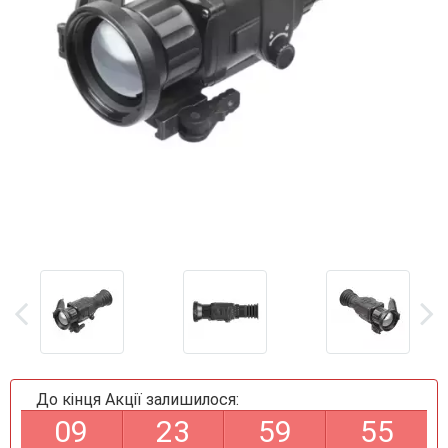
До кінця Акції залишилося:
0
9
2
3
5
9
5
5