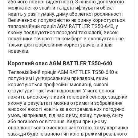
або його повної відсутності. З їхньою допомогою
можна легко знайти та ідентифікувати об'єкт
навіть у разі туману, диму або легкої рослинності.
Величезною популярністю на ринку користується
тепловізійний приціл AGM RATTLER TS50-640, у
якому поєднуються передові технології, високі
показники точності та комфорт в експлуатації не
тільки для професійних користувачів, а й для
новачків.
Короткий опис AGM RATTLER TS50-640
Тепловізійний приціл AGM RATTLER TS50-640 є
потужним і універсальним приладом, яким
користуються професійні мисливці, силові
структури і тактичні підрозділи. У його основі
лежить високочутливий тепловий сенсор, завдяки
якому в результаті можна отримати зображення
високої якості навіть за екстремальних погодних
умов, наприклад, під час диму, дощу, туману, снігу
або поганого освітлення. Кадри при цьому
оновлюються з високою частотою, тому картинка
завжди буде плавною і чіткою в режимі реального