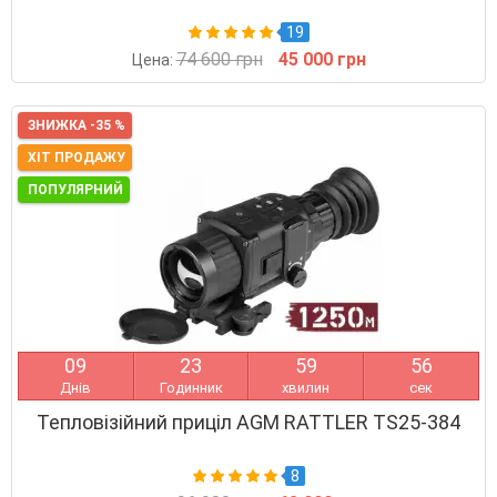
19
74 600 грн
45 000 грн
Цена:
ЗНИЖКА -35 %
ХІТ ПРОДАЖУ
ПОПУЛЯРНИЙ
0
9
2
3
5
9
5
5
Днів
Годинник
хвилин
сек
Тепловізійний приціл AGM RATTLER TS25-384
8