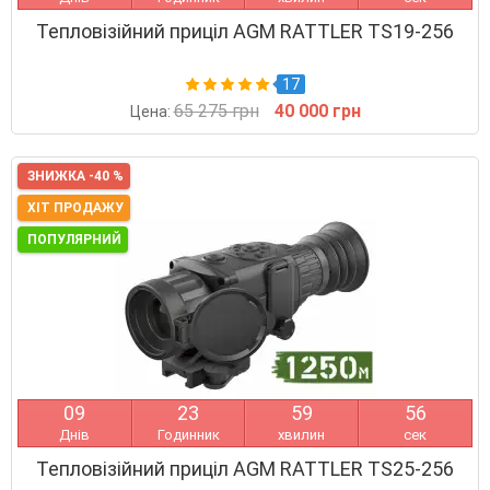
Тепловізійний приціл AGM RATTLER TS19-256
17
65 275 грн
40 000 грн
Цена:
ЗНИЖКА -40 %
ХІТ ПРОДАЖУ
ПОПУЛЯРНИЙ
0
9
2
3
5
9
5
5
Днів
Годинник
хвилин
сек
Тепловізійний приціл AGM RATTLER TS25-256