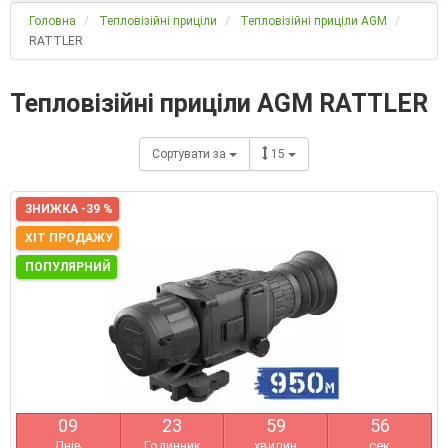
Головна
Тепловізійні приціли
Тепловізійні приціли AGM
RATTLER
Тепловізійні приціли AGM RATTLER
Сортувати за
15
ЗНИЖКА -39 %
ХІТ ПРОДАЖУ
ПОПУЛЯРНИЙ
0
9
2
3
5
9
5
5
Днів
Годинник
хвилин
сек