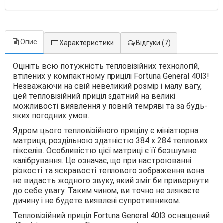
Опис
Характеристики
Відгуки
(7)
Оцініть всю потужність тепловізійних технологій,
втілених у компактному прицілі Fortuna General 40l3!
Незважаючи на свій невеликий розмір і малу вагу,
цей тепловізійний приціл здатний на великі
можливості виявлення у повній темряві та за будь-
яких погодних умов.
Ядром цього тепловізійного прицілу є мініатюрна
матриця, роздільною здатністю 384 х 284 теплових
пікселів. Особливістю цієї матриці є її безшумне
калібрування. Це означає, що при настроюванні
різкості та яскравості теплового зображення вона
не видасть жодного звуку, який зміг би привернути
до себе увагу. Таким чином, ви точно не злякаєте
дичину і не будете виявлені супротивником.
Тепловізійний приціл Fortuna General 40l3 оснащений