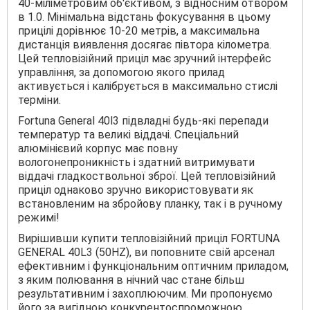
40-міліметровим об'єктивом, з відносним отвором
в 1.0. Мінімальна відстань фокусування в цьому
прицілі дорівнює 10-20 метрів, а максимальна
дистанція виявлення досягає півтора кілометра.
Цей тепловізійний приціл має зручний інтерфейс
управління, за допомогою якого прилад
активується і калібрується в максимально стислі
терміни.
Fortuna General 40l3 підвладні будь-які перепади
температур та великі віддачі. Спеціальний
алюмінієвий корпус має повну
вологонепроникність і здатний витримувати
віддачі гладкоствольної зброї. Цей тепловізійний
приціл однаково зручно використовувати як
встановленим на збройову планку, так і в ручному
режимі!
Вирішивши купити тепловізійний приціл FORTUNA
GENERAL 40L3 (50HZ), ви поповните свій арсенал
ефективним і функціональним оптичним приладом,
з яким полювання в нічний час стане більш
результативним і захоплюючим. Ми пропонуємо
його за вигідною конкурентоспроможною