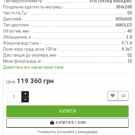
Тип мікроболометр -
VOx (оксид ванадію)
Роздільна здатність матриці -
384x288
Частота, Гц -
50
Дисплей -
800х600
Тип дисплея -
AMOLED
Об'єктив, мм -
40
Збільшення, х -
2.8
Фокусна відстань -
F/1.0
Поле зору, град, м на 100 м -
9.3x7
Дистанція до окуляра, мм -
52
Межі фокуса від, м -
10
Дивитись всі характеристики
119 360 грн
Ціна:
КУПИТИ
КУПИТИ В 1 КЛІК
*наявність уточнюйте у менеджера