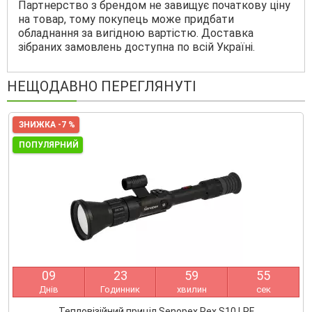
Партнерство з брендом не завищує початкову ціну
на товар, тому покупець може придбати
обладнання за вигідною вартістю. Доставка
зібраних замовлень доступна по всій Україні.
НЕЩОДАВНО ПЕРЕГЛЯНУТІ
ЗНИЖКА -7 %
ПОПУЛЯРНИЙ
0
9
2
3
5
9
5
5
Днів
Годинник
хвилин
сек
Тепловізійний приціл Senopex Rex S10 LRF