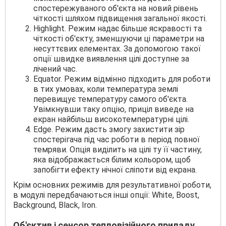
спостережуваного об'єкта на новий рівень
чіткості шляхом підвищення загальної якості.
Highlight. Режим надає більше яскравості та
чіткості об'єкту, зменшуючи ці параметри на
несуттєвих елементах. За допомогою такої
опції швидке виявлення цілі доступне за
лічений час.
Equator. Режим відмінно підходить для роботи
в тих умовах, коли температура землі
перевищує температуру самого об'єкта.
Увімкнувши таку опцію, приціл виведе на
екран найбільш високотемпературні цілі.
Edge. Режим дасть змогу захистити зір
спостерігача під час роботи в період повної
темряви. Опція виділить на цілі ту її частину,
яка відображається білим кольором, щоб
запобігти ефекту нічної сліпоти від екрана.
Крім основних режимів для результативної роботи,
в модулі передбачаються інші опції: White, Boost,
Background, Black, Iron.
Об'єктив і сенсор тепловізійного приладу