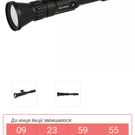
До кінця Акції залишилося:
0
9
2
3
5
9
5
5