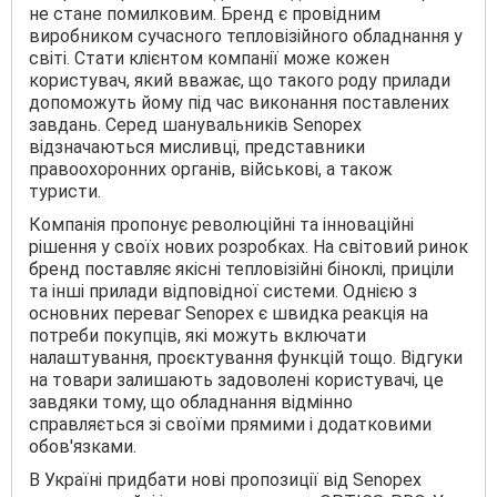
не стане помилковим. Бренд є провідним
виробником сучасного тепловізійного обладнання у
світі. Стати клієнтом компанії може кожен
користувач, який вважає, що такого роду прилади
допоможуть йому під час виконання поставлених
завдань. Серед шанувальників Senopex
відзначаються мисливці, представники
правоохоронних органів, військові, а також
туристи.
Компанія пропонує революційні та інноваційні
рішення у своїх нових розробках. На світовий ринок
бренд поставляє якісні тепловізійні біноклі, приціли
та інші прилади відповідної системи. Однією з
основних переваг Senopex є швидка реакція на
потреби покупців, які можуть включати
налаштування, проєктування функцій тощо. Відгуки
на товари залишають задоволені користувачі, це
завдяки тому, що обладнання відмінно
справляється зі своїми прямими і додатковими
обов'язками.
В Україні придбати нові пропозиції від Senopex