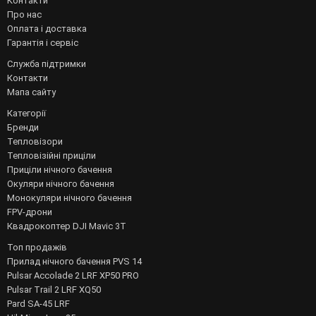
Контакти
Про нас
Оплата і доставка
Гарантія і сервіс
Служба підтримки
Контакти
Мапа сайту
Категорії
Бренди
Тепловізори
Тепловізійні приціли
Приціли нічного бачення
Окуляри нічного бачення
Монокуляри нічного бачення
FPV-дрони
Квадрокоптер DJI Mavic 3T
Топ продажів
Прилад нічного бачення PVS 14
Pulsar Accolade 2 LRF XP50 PRO
Pulsar Trail 2 LRF XQ50
Pard SA-45 LRF