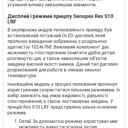
усунення впливу навколишніх елементів.
Дисплей і режими прицілу Senopex Rex S10
LRF
В окулярному модулі тепловізійного приладу був
встановлений потужний OLED-дисплей, який
пропонує виведення зображень з роздільною
здатністю 1024x768. Важливий компонент дає
можливість спостерігачеві помітити дрібні деталі
розглянутої цілі, а також навколишніх об'єктів
завдяки високій якості знімків. Даний тип дисплея
розрахований для роботи в умовах низької
температури.
Інноваційна модель у процесі полювання пропонує
користувачам скористатися кількома режимами. Їх
вибір залежить від умов видимості, дальності
спостереження, а також поставлених завдань. У
прицілі Rex S10 LRF представлено кілька основних
режимів.
Detail. За допомогою режиму користувач має
можливість вивести основні деталі