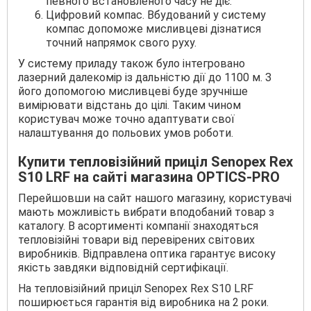
певного встановленого часу не діє.
Цифровий компас. Вбудований у систему
компас допоможе мисливцеві дізнатися
точний напрямок свого руху.
У систему приладу також було інтегровано
лазерний далекомір із дальністю дії до 1100 м. З
його допомогою мисливцеві буде зручніше
вимірювати відстань до цілі. Таким чином
користувач може точно адаптувати свої
налаштування до польових умов роботи.
Купити тепловізійний приціл Senopex Rex
S10 LRF на сайті магазина OPTICS-PRO
Перейшовши на сайт нашого магазину, користувачі
мають можливість вибрати вподобаний товар з
каталогу. В асортименті компанії знаходяться
тепловізійні товари від перевірених світових
виробників. Відправлена оптика гарантує високу
якість завдяки відповідній сертифікації.
На тепловізійний приціл Senopex Rex S10 LRF
поширюється гарантія від виробника на 2 роки.