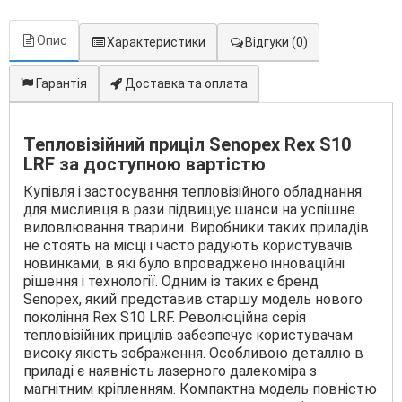
Опис
Характеристики
Відгуки
(0)
Гарантія
Доставка та оплата
Тепловізійний приціл Senopex Rex S10
LRF за доступною вартістю
Купівля і застосування тепловізійного обладнання
для мисливця в рази підвищує шанси на успішне
виловлювання тварини. Виробники таких приладів
не стоять на місці і часто радують користувачів
новинками, в які було впроваджено інноваційні
рішення і технології. Одним із таких є бренд
Senopex, який представив старшу модель нового
покоління Rex S10 LRF. Революційна серія
тепловізійних прицілів забезпечує користувачам
високу якість зображення. Особливою деталлю в
приладі є наявність лазерного далекоміра з
магнітним кріпленням. Компактна модель повністю