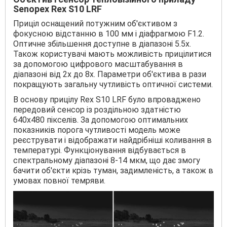
Senopex Rex S10 LRF
Приціл оснащений потужним об'єктивом з
фокусною відстанню в 100 мм і діафрагмою F1.2.
Оптичне збільшення доступне в діапазоні 5.5x.
Також користувачі мають можливість прицілитися
за допомогою цифрового масштабування в
діапазоні від 2x до 8x. Параметри об'єктива в рази
покращують загальну чутливість оптичної системи.
В основу прицілу Rex S10 LRF було впроваджено
передовий сенсор із роздільною здатністю
640x480 пікселів. За допомогою оптимальних
показників порога чутливості модель може
реєструвати і відображати найдрібніші коливання в
температурі. Функціонування відбувається в
спектральному діапазоні 8-14 мкм, що дає змогу
бачити об'єкти крізь туман, задимленість, а також в
умовах повної темряви.