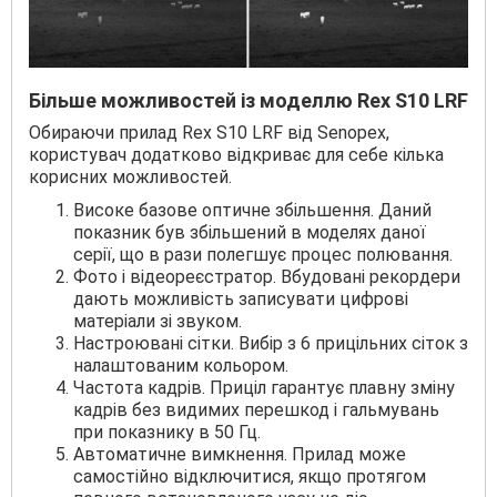
Більше можливостей із моделлю Rex S10 LRF
Обираючи прилад Rex S10 LRF від Senopex,
користувач додатково відкриває для себе кілька
корисних можливостей.
Високе базове оптичне збільшення. Даний
показник був збільшений в моделях даної
серії, що в рази полегшує процес полювання.
Фото і відеореєстратор. Вбудовані рекордери
дають можливість записувати цифрові
матеріали зі звуком.
Настроювані сітки. Вибір з 6 прицільних сіток з
налаштованим кольором.
Частота кадрів. Приціл гарантує плавну зміну
кадрів без видимих перешкод і гальмувань
при показнику в 50 Гц.
Автоматичне вимкнення. Прилад може
самостійно відключитися, якщо протягом