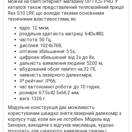
можна на сайті інтернет-магазину OPTICS-PRO. У
каталозі також представлений тепловізійний приціл
Rex S10 LRF, що володіє такими основними
технічними властивостями, як:
ядро: 12 мкм;
роздільна здатність матриці: 640x480;
частота: 50 Гц;
дисплей: 1024x768;
оптичне збільшення: 5.5x;
цифрове збільшення: від 2x до 8x;
дальність виявлення людини: 5200 м;
вбудований обсяг пам'яті на 32 Гб;
наявність лазерного далекоміра;
IP рейтинг: IP66;
час автономної роботи: до 10 годин;
розміри: 67.5x42.5x66.2 мм;
вага: 1326 г.
Модульна конструкція дає можливість
користувачам швидко зняти лазерний далекомір з
корпусу тоді, коли він не потрібен. Модель від
Senopex, виходячи з відгуків мисливців, чудово
підходить для швидкого виявлення тварин і