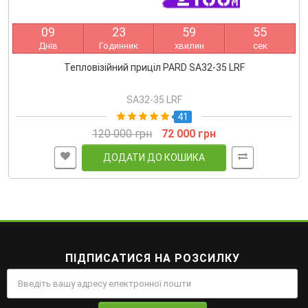
0
9
2
3
5
9
5
4
Днів
Годинник
хвилин
сек
Тепловізійний приціл PARD SA32-35 LRF
SA32-35 LRF
41
120 000 грн
72 000 грн
ДОДАТИ ДО КОШИКА
ПІДПИСАТИСЯ НА РОЗСИЛКУ