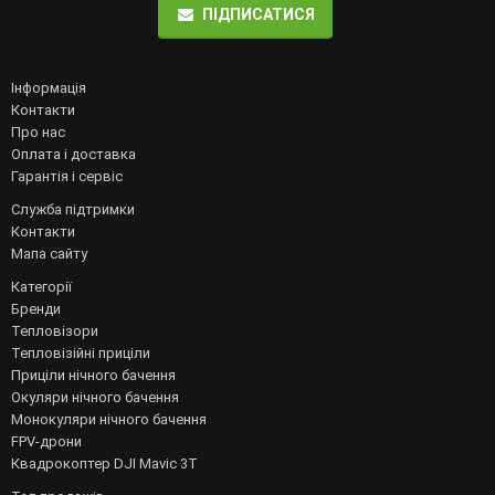
ПІДПИСАТИСЯ
Інформація
Контакти
Про нас
Оплата і доставка
Гарантія і сервіс
Служба підтримки
Контакти
Мапа сайту
Категорії
Бренди
Тепловізори
Тепловізійні приціли
Приціли нічного бачення
Окуляри нічного бачення
Монокуляри нічного бачення
FPV-дрони
Квадрокоптер DJI Mavic 3T