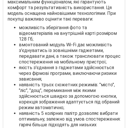
максимальним функціоналом, які гарантують
комфорт та результативність використання. Ця
модель оснащена найновішими технологіями. При
покупці важливо оцінити такі переваги:
можливість зберігання фото та
відеоматеріалів на внутрішній карті розміром
128 Гб;
вмонтований модуль Wi-Fi дає можливість
з'єднуватись із зовнішніми гаджетами,
передавати дані, а також транслювати процес
спостереження на мобільному пристрої;
якість з'єднання з гаджетами здійснюється
через фірмові програми, виключаючи ризики
зависання;
наявність трьох сюжетних режимів: "місто",
"ліс", "дощ", перемикання між якими
здійснюється швидко за допомогою кнопки,
корекція зображення адаптується під обраний
режим автоматично;
наявність 5 колірних палітр дозволяє вибрати
оптимальну, залежно від умов спостереження:
гарячі більше підходять для низьких