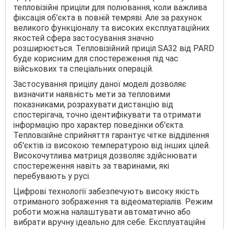
тепловізійні приціли для полювання, коли важлива
фіксація об'єкта в повній темряві. Але за рахунок
великого функціоналу та високих експлуатаційних
якостей сфера застосування значно
розширюється. Тепловізійний приціл SA32 від PARD
буде корисним для спостереження під час
військових та спеціальних операцій.
Застосування прицілу даної моделі дозволяє
визначити наявність мети за тепловими
показниками, розрахувати дистанцію від
спостерігача, точно ідентифікувати та отримати
інформацію про характер поведінки об'єкта.
Тепловізійне сприйняття гарантує чітке відділення
об'єктів із високою температурою від інших цілей.
Високочутлива матриця дозволяє здійснювати
спостереження навіть за тваринами, які
перебувають у русі.
Цифрові технології забезпечують високу якість
отриманого зображення та відеоматеріалів. Режим
роботи можна налаштувати автоматично або
вибрати вручну ідеально для себе. Експлуатаційні