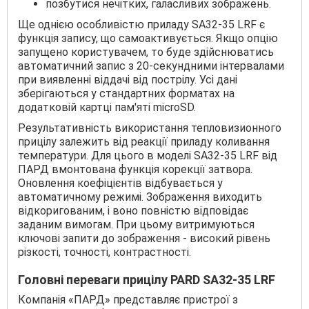
позбутися нечітких, галасливих зображень.
Ще однією особливістю приладу SA32-35 LRF є
функція запису, що самоактивується. Якщо опцію
запущено користувачем, то буде здійснюватись
автоматичний запис з 20-секундними інтервалами
при виявленні віддачі від пострілу. Усі дані
зберігаються у стандартних форматах на
додатковій картці пам'яті microSD.
Результативність використання тепловизионного
прицілу залежить від реакції приладу коливання
температури. Для цього в моделі SA32-35 LRF від
ПАРД вмонтована функція корекції затвора.
Оновлення коефіцієнтів відбувається у
автоматичному режимі. Зображення виходить
відкоригованим, і воно повністю відповідає
заданим вимогам. При цьому витримуються
ключові запити до зображення - високий рівень
різкості, точності, контрастності.
Головні переваги прицілу PARD SA32-35 LRF
Компанія «ПАРД» представляє пристрої з