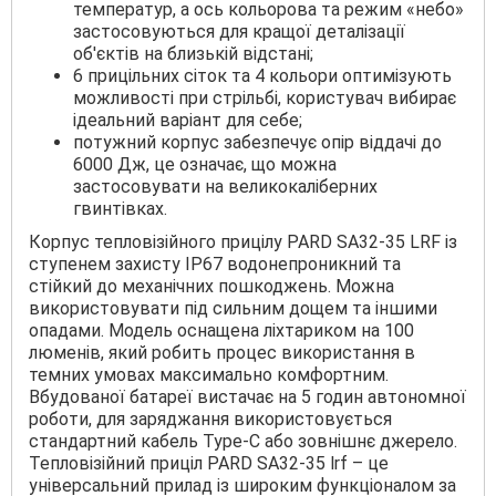
температур, а ось кольорова та режим «небо»
застосовуються для кращої деталізації
об'єктів на близькій відстані;
6 прицільних сіток та 4 кольори оптимізують
можливості при стрільбі, користувач вибирає
ідеальний варіант для себе;
потужний корпус забезпечує опір віддачі до
6000 Дж, це означає, що можна
застосовувати на великокаліберних
гвинтівках.
Корпус тепловізійного прицілу PARD SA32-35 LRF із
ступенем захисту IP67 водонепроникний та
стійкий до механічних пошкоджень. Можна
використовувати під сильним дощем та іншими
опадами. Модель оснащена ліхтариком на 100
люменів, який робить процес використання в
темних умовах максимально комфортним.
Вбудованої батареї вистачає на 5 годин автономної
роботи, для заряджання використовується
стандартний кабель Type-C або зовнішнє джерело.
Тепловізійний приціл PARD SA32-35 lrf – це
універсальний прилад із широким функціоналом за