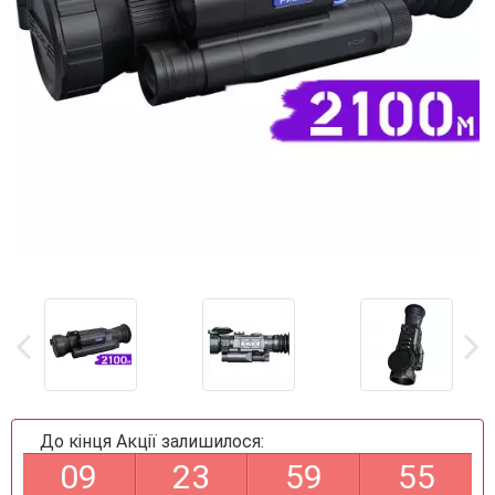
До кінця Акції залишилося:
0
9
2
3
5
9
5
4