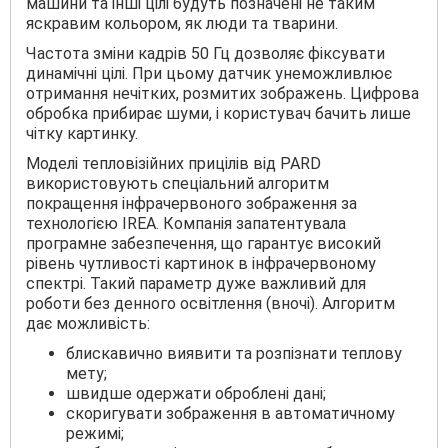
машини та інші цілі будуть позначені не таким
яскравим кольором, як люди та тварини.
Частота зміни кадрів 50 Гц дозволяє фіксувати
динамічні цілі. При цьому датчик унеможливлює
отримання нечітких, розмитих зображень. Цифрова
обробка прибирає шуми, і користувач бачить лише
чітку картинку.
Моделі тепловізійних прицілів від PARD
використовують спеціальний алгоритм
покращення інфрачервоного зображення за
технологією IREA. Компанія запатентувала
програмне забезпечення, що гарантує високий
рівень чутливості картинок в інфрачервоному
спектрі. Такий параметр дуже важливий для
роботи без денного освітлення (вночі). Алгоритм
дає можливість:
блискавично виявити та розпізнати теплову
мету;
швидше одержати оброблені дані;
скоригувати зображення в автоматичному
режимі;