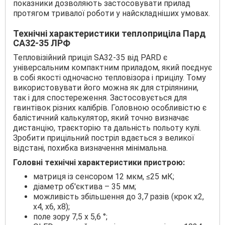
показники дозволяють застосовувати прилад
протягом тривалої роботи у найскладніших умовах.
Технічні характеристики теплоприціла Пард
СА32-35 ЛРФ
Тепловізійний приціл SA32-35 від PARD є
універсальним компактним приладом, який поєднує
в собі якості одночасно тепловізора і прицілу. Тому
використовувати його можна як для стрілянини,
так і для спостереження. Застосовується для
гвинтівок різних калібрів. Головною особливістю є
балістичний калькулятор, який точно визначає
дистанцію, траєкторію та дальність польоту кулі.
Зробити прицільний постріл вдається з великої
відстані, похибка визначення мінімальна.
Головні технічні характеристики пристрою:
матриця із сенсором 12 мкм, ≤25 мК;
діаметр об'єктива – 35 мм;
можливість збільшення до 3,7 разів (крок х2,
х4, х6, х8);
поле зору 7,5 x 5,6 °;