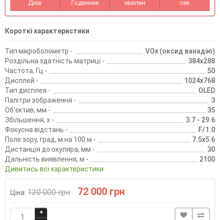
Днів
Годинник
хвилин
сек
Короткі характеристики
Тип мікроболометр -
VOx (оксид ванадію)
Роздільна здатність матриці -
384x288
Частота, Гц -
50
Дисплей -
1024х768
Тип дисплея -
OLED
Палітри зображення -
3
Об'єктив, мм -
35
Збільшення, х -
3.7 - 29.6
Фокусна відстань -
F/1.0
Поле зору, град, м на 100 м -
7.5x5.6
Дистанція до окуляра, мм -
30
Дальність виявлення, м -
2100
Дивитись всі характеристики
72 000 грн
120 000 грн
Ціна: