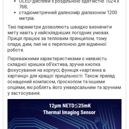
OLED-дисплей з роздільною здатністю 1024 x
768;
стадіометричний далекомір діапазоном 1200
метрів.
Такі параметри дозволяють швидко визначити
мету навіть у найскладніших погодних умовах.
Приціл працює за тепловим принципом, тому
опади, дим, пил не є перепоною для відмінної
роботи.
Переважними характеристиками є наявність
складної кришки об'єктива, зручна кнопка
фокусування на корпусі, функція «картинка в
картинці» для кращої прицільності. Також прилад
оснащений компасом, гіроскопом та іншими
опціями, які роблять його універсальним та зручним
у застосуванні.