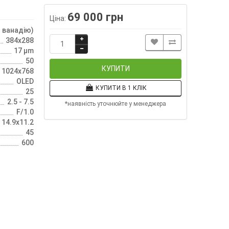
69 000 грн
Ціна:
 ванадію)
384x288
17 µm
50
КУПИТИ
1024x768
OLED
КУПИТИ В 1 КЛІК
25
2.5 - 7.5
*наявність уточнюйте у менеджера
F/1.0
14.9х11.2
45
600