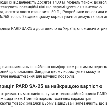
 якщо їх віддаленість досягає 1400 м. Модель також дозвол
стежувати потенційні цілі, що переміщуються з високою
ра, частота якого становить 50 Гц. Розробники оснастили в
24x768 точок. Завдяки цьому користувачі отримують карти
риціл PARD SA-25 з доставкою по Україні, споживачі отр
, визначившись із найбільш комфортним режимом перегл
ерний цілепоказник. Завдяки цьому користувачі можуть
чні налаштування для влучних пострілів.
 приціл PARD SA-25 за найкращою вартістю
і отримають можливість купити тепловізійний приціл PARD
ним видаткам. Повний перелік технічних параметрів
 картці товару. Завдяки цьому відвідувачі запевняють, що 