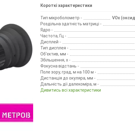
Короткі характеристики
Тип мікроболометр -
VOx (оксид
Роздільна здатність матриці -
Ядро -
Частота, Гц -
Дисплей -
Тип дисплея -
Об'єктив, мм -
Збільшення, х -
Фокусна відстань -
Поле зору, град, м на 100 м -
Дистанція до окуляра, мм -
Дальність дії далекоміра, м -
Дивитись всі характеристики