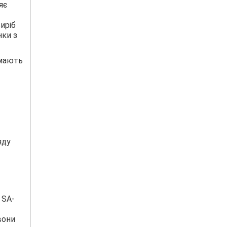
яє
иріб
нки з
имають
яду
 SA-
вони