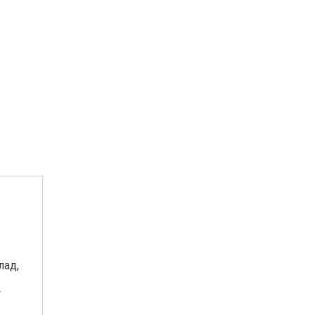
лад,
у