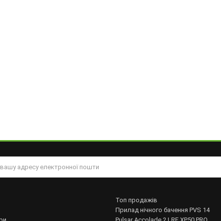
Топ продажів
Прилад нічного бачення PVS 14
ри
Pulsar Accolade 2 LRF XP50 PRO