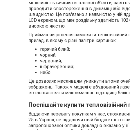
можливість виявляти теплові об'єкти, навіть
проводити спостереження в динаміці або від
швидкістю. Це пов'язано з наявністю у ній яд
LCD екраном, що має роздільну здатність 10
високою якістю.
Приймаючи рішення замовити тепловізійний п
прилад, в якому є різні палітри картинок:
гарячий білий;
чорний;
червоний;
інфрачервоний;
небо.
Це дозволяє мисливцям уникнути втоми очей
зображень. Також у моделі є вбудований лаз
встановлювати максимально підходящі балісти
Поспішайте купити тепловізійний
Віддаючи перевагу покупкам у нас, споживач
25 в Україні, не піддаючи свій бюджет істот
запропонованої оптики докладно вказано у її