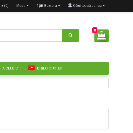
грн
ь (0)
Мова
Валюта
Обліковий запис
0
 ТА СЕРВІС
ВІДЕО ОГЛЯДИ