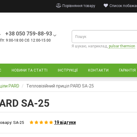
Порівняння товару
Список побажан
+38 050 759-88-93
Пт: 9:00-18:00 Сб: 12:00-15:00
Я шукаю, наприклад,
pulsar thermion
С
НОВИНИ ТА СТАТТІ
ІНСТРУКЦІЇ
КОНТАКТИ
ГАРАНТІЯ
иціли PARD
Тепловізійний приціл PARD SA-25
PARD SA-25
19 відгуки
овару:
SA-25