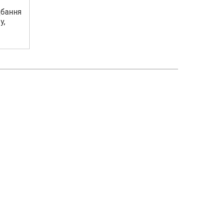
дбання
у,