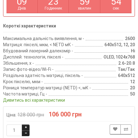
0
9
2
3
5
9
5
3
Днів
Годинник
хвилин
сек
Короткі характеристики
Максимальна дальність виявлення, м -
2600
Матриця: пікселі, мкм, < NETD мК -
640x512, 12, 20
Вбудований лазерний далекомір -
Ні
Дисплей: технологія, пікселі -
OLED, 1024x768
Збільшення, х -
2.6-20.8
Запис фото-відео/Wi-Fi -
Так/Так
Роздільна здатність матриці, піксель -
640x512
Крок пікселю, мкм -
12
Різниця температур матриці (NETD) <, мК -
20
Частота матриці, Гц -
50
Дивитись всі характеристики
106 000 грн
128 000 грн
Ціна: