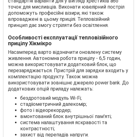
стандартні варіанти для у вигляді хрестиків або
точок для мисливців. Виконати ювелірний постріл
допоможуть професійні візири, які також
впроваджені в цьому прицілі. Тепловізійний
принцип дає змогу стріляти без освітлення.
Особливості експлуатації тепловізійного
прицілу Хікмікро
Насамперед варто відзначити оновлену систему
живлення. Автономна робота прицілу - 6,5 годин,
можна використовувати додатковий блок, що
перезаряджається. Пристрій для зарядки входить у
комплектацію продукту. Також можна
використовувати зовнішнє джерело power bank. До
додаткових опцій приладу належать:
бездротовий модуль Wi-Fi;
стадііометричний далекомір;
фото і відеорекордер;
вмонтований блок внутрішньої пам'яті;
система налаштування яскравості та
контрастності;
захист від перепадів напруги.