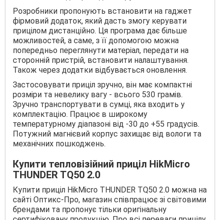
Розробники пропонують встановити на гаджет
фірмовий додаток, який дасть змогу керувати
прицілом дистанційно. Ця програма дає більше
можливостей, а саме, з її допомогою можна
попередньо переглянути матеріал, передати на
сторонній пристрій, встановити налаштування.
Також через додатки відбувається оновлення.
Застосовувати приціл зручно, він має компактні
розміри та невелику вагу - всього 530 грамів.
Зручно транспортувати в сумці, яка входить у
комплектацію. Працює в широкому
температурному діапазоні від -30 до +55 градусів.
Потужний магнієвий корпус захищає від вологи та
механічних пошкоджень.
Купити тепловізійний приціл HikMicro
THUNDER TQ50 2.0
Купити приціл HikMicro THUNDER TQ50 2.0 можна на
сайті Оптикс-Про, магазин співпрацює зі світовими
брендами та пропонує тільки оригінальну
сертифіковану продукцію. Про всі переваги прицілу