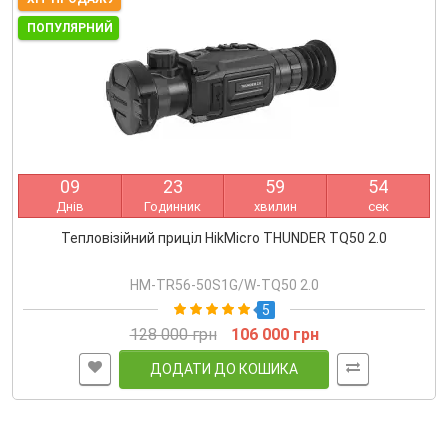
ПОПУЛЯРНИЙ
0
9
2
3
5
9
5
3
Днів
Годинник
хвилин
сек
Тепловізійний приціл HikMicro THUNDER TQ50 2.0
HM-TR56-50S1G/W-TQ50 2.0
5
128 000 грн
106 000 грн
ДОДАТИ ДО КОШИКА