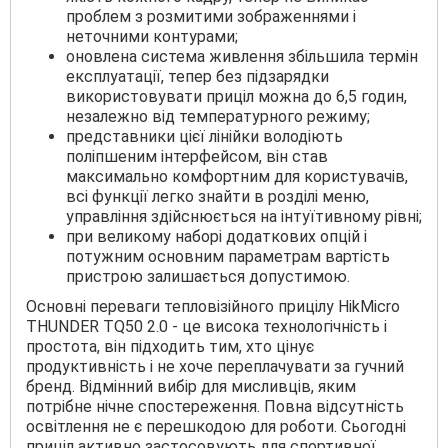
проблем з розмитими зображеннями і
неточними контурами;
оновлена система живлення збільшила термін
експлуатації, тепер без підзарядки
використовувати приціл можна до 6,5 годин,
незалежно від температурного режиму;
представники цієї лінійки володіють
поліпшеним інтерфейсом, він став
максимально комфортним для користувачів,
всі функції легко знайти в розділі меню,
управління здійснюється на інтуїтивному рівні;
при великому наборі додаткових опцій і
потужним основним параметрам вартість
пристрою залишається допустимою.
Основні переваги тепловізійного прицілу HikMicro
THUNDER TQ50 2.0 - це висока технологічність і
простота, він підходить тим, хто цінує
продуктивність і не хоче переплачувати за гучний
бренд. Відмінний вибір для мисливців, яким
потрібне нічне спостереження. Повна відсутність
освітлення не є перешкодою для роботи. Сьогодні
приціл активно застосовують для спортивної