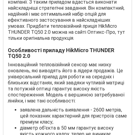
компанії. З таким приладом вдасться виконати
найскладніші стратегічні завдання. Він компактний,
надійний і має оптимальний набір опцій для
ефективного застосування в найскладніших
умовах. Придбати тепловізійний приціл HikMicro
THUNDER TQ50 2.0 можна на сайті Оптикс-Про, тут
тільки оригінальна продукція.
Особливості приладу HikMicro THUNDER
TQ50 2.0
Інноваційний тепловізійний сенсор має низку
оновлень, які виводять його в лідери продажів. Це
універсальний прилад для роботи на середніх і
близьких відстанях, який завдяки чутливій матриці
та потужній оптиці гарантує високу якість
спостереження. Модель є вершиною затребуваної
лінійки, і має такі особливості:
заявлена дальність виявлення - 2600 метрів,
цей показник характерний для пристроїв саме
преміум класу;
діаметр об'єкта в 50 мм гарантує високу
якість кожного кадру, тепер не виникає