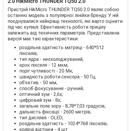
2.0 HikMicro THUNDER TQ50 2.0
Пристрій HikMicro THUNDER TQ50 2.0 являє собою
останню модель з популярної лінійки бренду. У ній
поєднувалися найкращі технології, які варто оцінити
під час купівлі. Ефективність роботи прицілу
залежить від технічних параметрів. Представлена
версія має такі характеристики:
роздільна здатність матриці - 640*512
пікселів;
тип ядра - неохолоджуваний;
крок пікселя - 12 мкм;
поріг чутливості - 20 Мк;
швидкість роботи сенсора - 50 Гц;
об'єктив - 50 мм;
спосіб фокусування - ручний;
оптичний зум - 2,6х;
цифровий зум - 8х;
загальне поле зору - 8,78*7,03 градусів;
дальність фіксації - 2600 метрів;
тип дисплея - OLED;
роздільна здатність - 1024*768 пікселів;
колірні відтінки - 4 шт.