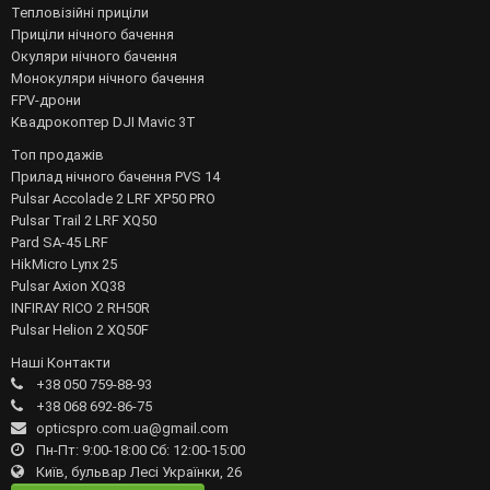
Тепловізійні приціли
Приціли нічного бачення
Окуляри нічного бачення
Монокуляри нічного бачення
FPV-дрони
Квадрокоптер DJI Mavic 3T
Топ продажів
Прилад нічного бачення PVS 14
Pulsar Accolade 2 LRF XP50 PRO
Pulsar Trail 2 LRF XQ50
Pard SA-45 LRF
HikMicro Lynx 25
Pulsar Axion XQ38
INFIRAY RICO 2 RH50R
Pulsar Helion 2 XQ50F
Наші Контакти
+38 050 759-88-93
+38 068 692-86-75
opticspro.com.ua@gmail.com
Пн-Пт: 9:00-18:00 Сб: 12:00-15:00
Київ, бульвар Лесі Українки, 26