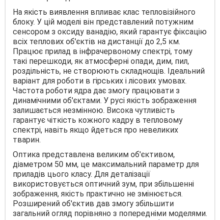
На якість виявлення впливає клас тепловізійного
блоку. У цій моделі він представлений потужним
сенсором з оксиду ванадію, який гарантує фіксацію
всіх теплових об'єктів на дистанції до 2,5 км.
Працює прилад в інфрачервоному спектрі, тому
такі перешкоди, як атмосферні опади, дим, пил,
роздільність, не створюють складнощів. Ідеальний
варіант для роботи в гірських і лісових умовах.
Частота роботи ядра дає змогу працювати з
динамічними об'єктами. У русі якість зображення
залишається незмінною. Висока чутливість
гарантує чіткість кожного кадру в тепловому
спектрі, навіть якщо йдеться про невеликих
тварин.
Оптика представлена великим об'єктивом,
діаметром 50 мм, це максимальний параметр для
приладів цього класу. Для деталізації
використовується оптичний зум, при збільшенні
зображення, якість практично не змінюється.
Розширений об'єктив дав змогу збільшити
загальний огляд порівняно з попередніми моделями.