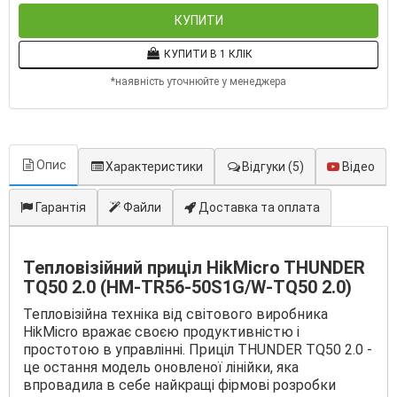
КУПИТИ
КУПИТИ В 1 КЛІК
*наявність уточнюйте у менеджера
Опис
Характеристики
Відгуки
(5)
Відео
Гарантія
Файли
Доставка та оплата
Тепловізійний приціл HikMicro THUNDER
TQ50 2.0 (HM-TR56-50S1G/W-TQ50 2.0)
Тепловізійна техніка від світового виробника
HikMicro вражає своєю продуктивністю і
простотою в управлінні. Приціл THUNDER TQ50 2.0 -
це остання модель оновленої лінійки, яка
впровадила в себе найкращі фірмові розробки