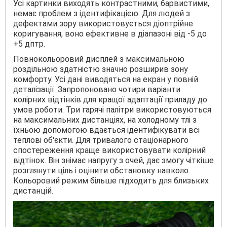
Усі картинки виходять контрастними, барвистими,
немає проблем з ідентифікацією. Для людей з
дефектами зору використовується діоптрійне
коригування, воно ефективне в діапазоні від -5 до
+5 дптр.
Повнокольоровий дисплей з максимальною
роздільною здатністю значно розширив зону
комфорту. Усі дані виводяться на екран у повній
деталізації. Запропоновано чотири варіанти
колірних відтінків для кращої адаптації приладу до
умов роботи. Три гарячі палітри використовуються
на максимальних дистанціях, на холодному тлі з
їхньою допомогою вдається ідентифікувати всі
теплові об'єкти. Для тривалого стаціонарного
спостереження краще використовувати колірний
відтінок. Він знімає напругу з очей, дає змогу чіткіше
розглянути ціль і оцінити обстановку навколо.
Кольоровий режим більше підходить для близьких
дистанцій.