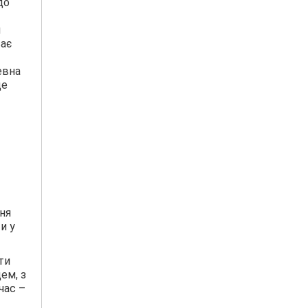
до
я
ває
евна
де
ня
и у
ти
ем, з
час –