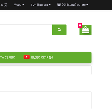
грн
ь (0)
Мова
Валюта
Обліковий запис
0
 ТА СЕРВІС
ВІДЕО ОГЛЯДИ