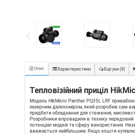
Опис
Характеристики
Відгуки
(8)
Тепловізійний приціл HikMi
Модель HikMicro Panther PQ35L LRF приваблю
лазерним далекоміром, який розробив сам в
придбати обладнання для стеження, мисливств
Розробники впровадили в техніку передовий 
потенціал моделі та сферу використання. Нез
вважається найбільшим. Якщо кошти купівлю