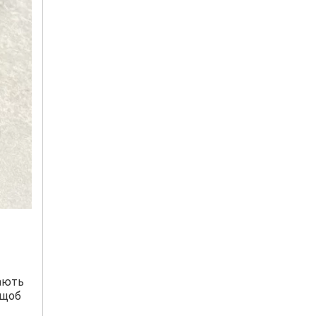
вають
 щоб