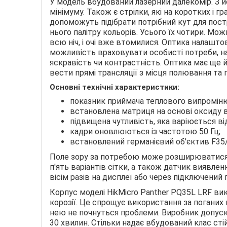
У модель вбудований лазерний далекомір. З й
мінімуму. Також є стрілки, які на коротких і
допоможуть підібрати потрібний кут для пост
нього палітру кольорів. Усього їх чотири. М
всю ніч, і очі вже втомилися. Оптика налашто
можливість враховувати особисті потреби, н
яскравість чи контрастність. Оптика має ще й
вести прямі трансляції з місця полювання та
Основні технічні характеристики:
показник приймача теплового випроміню
встановлена матриця на основі оксиду 
підвищена чутливість, яка варіюється від
кадри оновлюються із частотою 50 Гц;
встановлений германієвий об'єктив F35/
Поле зору за потребою може розширюватися, 
п'ять варіантів сітки, а також датчик виявл
вісім разів на дисплеї або через підключений
Корпус моделі HikMicro Panther PQ35L LRF ви
корозії. Це спрощує використання за поганих 
нею не почнуться проблеми. Виробник допуска
30 хвилин. Стільки надає вбудований клас сті