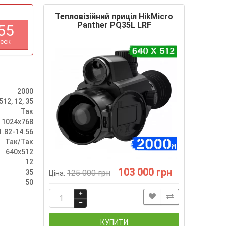
Тепловізійний приціл HikMicro
Panther PQ35L LRF
5
4
сек
2000
12, 12, 35
Так
, 1024х768
1.82-14.56
Так/Так
640х512
12
103 000 грн
35
125 000 грн
Ціна:
50
КУПИТИ