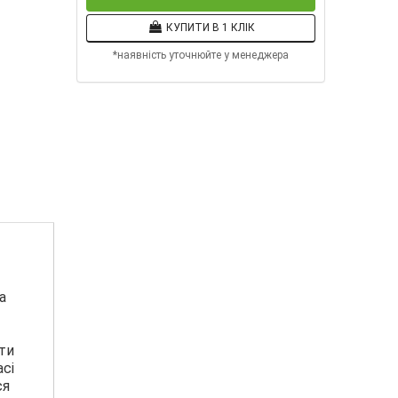
КУПИТИ В 1 КЛІК
*наявність уточнюйте у менеджера
а
ти
сі
ся