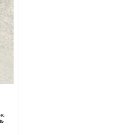
на
ів