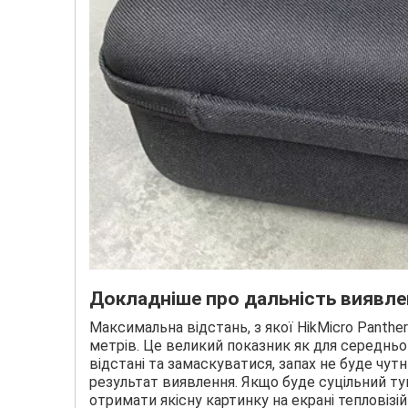
Докладніше про дальність виявл
Максимальна відстань, з якої HikMicro Panth
метрів. Це великий показник як для середньо
відстані та замаскуватися, запах не буде чут
результат виявлення. Якщо буде суцільний тум
отримати якісну картинку на екрані тепловізій