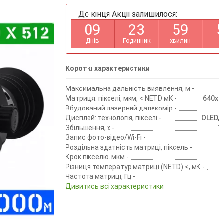
До кінця Акції залишилося:
0
9
2
3
5
9
Днів
Годинник
хвилин
Короткі характеристики
Максимальна дальність виявлення, м -
Матриця: пікселі, мкм, < NETD мК -
640х5
Вбудований лазерний далекомір -
Дисплей: технологія, пікселі -
OLED
Збільшення, х -
Запис фото-відео/Wi-Fi -
Роздільна здатність матриці, піксель -
Крок пікселю, мкм -
Різниця температур матриці (NETD) <, мК -
Частота матриці, Гц -
Дивитись всі характеристики