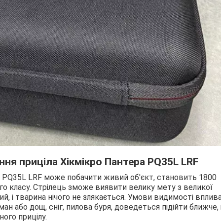
ення
приціла Хікмікро Пантера
PQ
35
L
LRF
er PQ35L LRF може побачити живий об'єкт, становить 1800
го класу. Стрілець зможе виявити велику мету з великої
ний, і тварина нічого не злякається. Умови видимості впли
ан або дощ, сніг, пилова буря, доведеться підійти ближче,
ного прицілу.