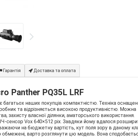
Гарантія
Доставка та оплата
cro Panther PQ35L LRF
є багатьох наших покупців компактністю. Техніка оснащен
иробник та відрізняється високою продуктивністю. Можна
а, захисту власної ділянки, аматорського використання.
ІЧ-сенсор Vox 640×512 pix. Завдяки йому вдалося розшири
важаючи на бюджетну вартість, кут поля зору в даному кла
 обмежені, варто розглянути цю модель. Вона сподобаєть