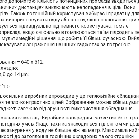
ого допомогою кількість потенційних промахів зводиться 
 граничних дистанціях виключають непопадання в ціль. Вони
рілу. Також потенційний користувач вибирає і придатну дл
ожна використовувати одну або кожну, якщо полювання три
вується індивідуально під певного користувача, тому є
априклад, якщо очі сильно втомлюються та їм підходить п
 мультимедійні рішення, що робить її більш сучасною. Вий
 показувати зображення на інших гаджетах за потребою.
вання – 640 х 512;
ванадію;
 8 до 14 μm;
f1.0.
оскільки виробник впровадив у це тепловізійне обладнан
ення тепло-контрастних цілей. Зображення можна збільшуват
 гаджет, залежно від зручності використання обладнання.
конаний із металу. Виробник попередньо захистив його про
погодних умов. Якщо техніка знаходиться під снігом чи дощ
є занурення у воду не більше ніж на метр. Максимальний 
йкості до затоплення технічних складових та електроніки