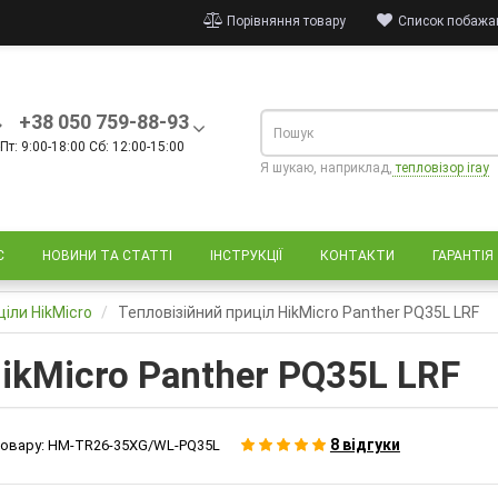
Порівняння товару
Список побажан
+38 050 759-88-93
Пт: 9:00-18:00 Сб: 12:00-15:00
Я шукаю, наприклад,
тепловізор iray
С
НОВИНИ ТА СТАТТІ
ІНСТРУКЦІЇ
КОНТАКТИ
ГАРАНТІЯ
ціли HikMicro
Тепловізійний приціл HikMicro Panther PQ35L LRF
ikMicro Panther PQ35L LRF
8 відгуки
овару:
HM-TR26-35XG/WL-PQ35L