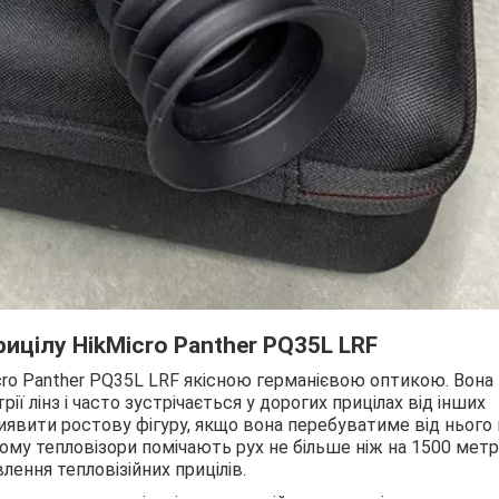
рицілу
HikMicro
Panther
PQ
35
L
LRF
cro Panther PQ35L LRF якісною германієвою оптикою. Вона
ї лінз і часто зустрічається у дорогих прицілах від інших
иявити ростову фігуру, якщо вона перебуватиме від нього 
ьому тепловізори помічають рух не більше ніж на 1500 метр
лення тепловізійних прицілів.