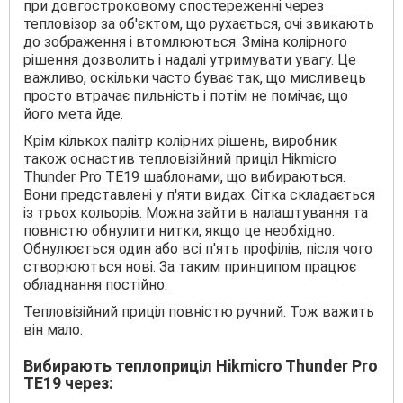
при довгостроковому спостереженні через
тепловізор за об'єктом, що рухається, очі звикають
до зображення і втомлюються. Зміна колірного
рішення дозволить і надалі утримувати увагу. Це
важливо, оскільки часто буває так, що мисливець
просто втрачає пильність і потім не помічає, що
його мета йде.
Крім кількох палітр колірних рішень, виробник
також оснастив тепловізійний приціл Hikmicro
Thunder Pro TE19 шаблонами, що вибираються.
Вони представлені у п'яти видах. Сітка складається
із трьох кольорів. Можна зайти в налаштування та
повністю обнулити нитки, якщо це необхідно.
Обнулюється один або всі п'ять профілів, після чого
створюються нові. За таким принципом працює
обладнання постійно.
Тепловізійний приціл повністю ручний. Тож важить
він мало.
Вибирають теплоприціл Hikmicro Thunder Pro
TE19 через: