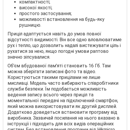
компактності;
високої якості;
простого застосування;
можливості встановлення на будь-яку
рушницю.
Приціл адаптується навіть до умов повної
відсутності видимості. Він все одно вловлюватиме
рух і тепло, що дозволить надалі вистежувати ціль і
рухатися за нею, якщо погодні умови раптово
значно зіпсувалися.
Об'єм вбудованої пам'яті становить 16 Гб. Там
можна зберігати записані фото та відео.
Користуються такими прицілами не лише
мисливці. Модель часто вибирають співробітники
служби безпеки. Їм подобається можливість
ведення запису всього через приціл та
моментальної передачі на підключений смартфон,
який можна використовувати як другий дисплей.
Додатково доведеться встановити програму від
виробника. Зазвичай посилання на нього вказано в
інструкції і підходить для всіх видів операційних
систем. Без встановлення програми від Hikmicro