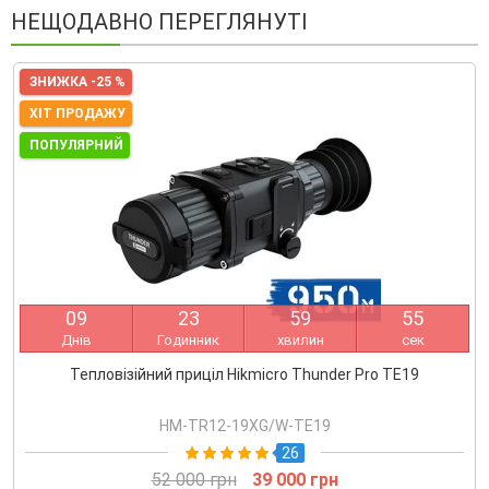
НЕЩОДАВНО ПЕРЕГЛЯНУТІ
ЗНИЖКА -25 %
ХІТ ПРОДАЖУ
ПОПУЛЯРНИЙ
0
9
2
3
5
9
5
5
Днів
Годинник
хвилин
сек
Тепловізійний приціл Hikmicro Thunder Pro TE19
HM-TR12-19XG/W-TE19
26
52 000 грн
39 000 грн