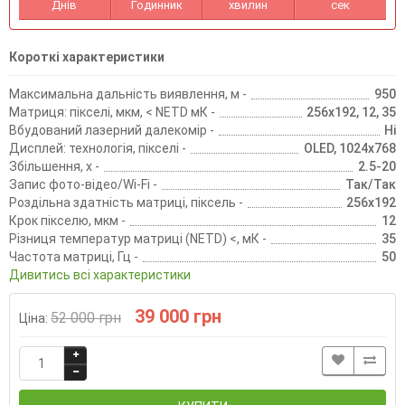
Днів
Годинник
хвилин
сек
Короткі характеристики
Максимальна дальність виявлення, м -
950
Матриця: пікселі, мкм, < NETD мК -
256х192, 12, 35
Вбудований лазерний далекомір -
Ні
Дисплей: технологія, пікселі -
OLED, 1024х768
Збільшення, х -
2.5-20
Запис фото-відео/Wi-Fi -
Так/Так
Роздільна здатність матриці, піксель -
256х192
Крок пікселю, мкм -
12
Різниця температур матриці (NETD) <, мК -
35
Частота матриці, Гц -
50
Дивитись всі характеристики
39 000 грн
52 000 грн
Ціна: