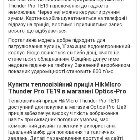
Thunder Pro TE19 підключення до гаджета
неможливе. Через неї можна керувати ручним
зумом. Картинка збільшуватиметься на телефоні і
відразу на прицілі, вестиме і припинятиме запис
всього, що відбувається.
Портативна модель добре підходить для
патрулювання вулиць, її захищає водонепроникний
корпус. Якщо почнеться сніг або дощ, нічого не
станеться з обладнанням. Офіційно допустиме
недовге падіння на глибину. Заявлений виробником
показник удароміцності становить 800 г/мс.
Купити тепловізійний приціл HikMicro
Thunder Pro TE19 в магазині Optics-Pro
Тепловізійний приціл HikMicro Thunder Pro TE19
доступний для покупки в магазині Optics-Pro. Цей
приціл забезпечує високу чіткість зображення
навіть при складних погодних умовах, має
компактний дизайн та легкий у використанні.
Ідеальний вибір для полювання та тактичних
завдань. Деталі та замовлення доступні на сайті