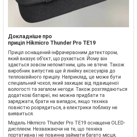
Докладніше про
приціл
Hikmicro
Thunder
Pro
TE
19
Приціл оснащений інфрачервоним детектором,
який вказує об'єкт, що рухається. Йому він
здається зовсім непомітним, ціль не втече. Також
виробник випустив ще й лінійку аксесуарів до
тепловізійного прицілу. Наприклад, це може бути
спеціальний чохол, який захищає від підвищеної
вологості та загалом негоди. Також розглядаються
додаткові батареї, які можна придбати та
заряджати, брати на випадок, якщо техніка
повністю розрядиться, а електрики поблизу не
виявиться.
Модель Hikmicro Thunder Pro TE19 оснащена OLED-
дисплеєм. Незважаючи на те, що техніка
портативна і не повинна займати багато місця,