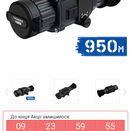
До кінця Акції залишилося:
0
9
2
3
5
9
5
5