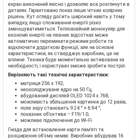
екран виконаний якісно і дозволяє все розглянути в
деталях. Гарантовано показ лише чітких колірних
рішень. Кут огляду досить широкий навіть у тому
випадку, якщо споживання енергії різко
зменшуватиметься. Тепловізійний монокуляр для
економії енергії на певних відсотках може
автоматично перемикати режими роботи та
відключати додаткові функції, але на основні
характеристики, як стверджує виробник, це не
вплине. Техніка буде моментально активована за
необхідності, і користувач зможе зробити постріл.
Вирізняють такі технічні характеристики:
матриця 256 x 192;
неохолоджуване ядро на 50 Гц;
вбудований дисплей OLED 1024 х 768;
можливість збільшення картинки до 12 разів;
поле зору становить 9.24 ° × 6.94 °;
показник об'єктива – F19/1.0;
можливе підключення до Wi-Fi.
Гнізда для встановлення карти пам'яті та
розширення об'єму немає. Виробник вбудував 16