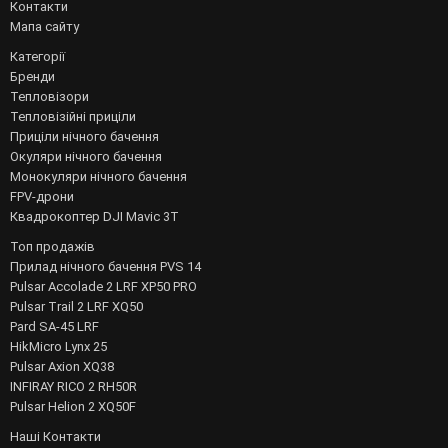
Контакти
Мапа сайту
Категорії
Бренди
Тепловізори
Тепловізійні приціли
Приціли нічного бачення
Окуляри нічного бачення
Монокуляри нічного бачення
FPV-дрони
Квадрокоптер DJI Mavic 3T
Топ продажів
Прилад нічного бачення PVS 14
Pulsar Accolade 2 LRF XP50 PRO
Pulsar Trail 2 LRF XQ50
Pard SA-45 LRF
HikMicro Lynx 25
Pulsar Axion XQ38
INFIRAY RICO 2 RH50R
Pulsar Helion 2 XQ50F
Наші Контакти