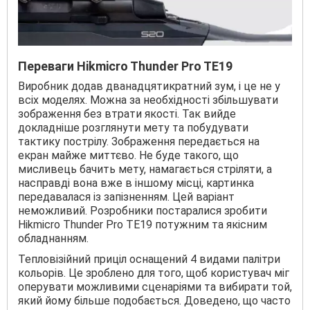
Переваги Hikmicro Thunder Pro TE19
Виробник додав дванадцятикратний зум, і це не у
всіх моделях. Можна за необхідності збільшувати
зображення без втрати якості. Так вийде
докладніше розглянути мету та побудувати
тактику пострілу. Зображення передається на
екран майже миттєво. Не буде такого, що
мисливець бачить мету, намагається стріляти, а
насправді вона вже в іншому місці, картинка
передавалася із запізненням. Цей варіант
неможливий. Розробники постаралися зробити
Hikmicro Thunder Pro TE19 потужним та якісним
обладнанням.
Тепловізійний приціл оснащений 4 видами палітри
кольорів. Це зроблено для того, щоб користувач міг
оперувати можливими сценаріями та вибирати той,
який йому більше подобається. Доведено, що часто