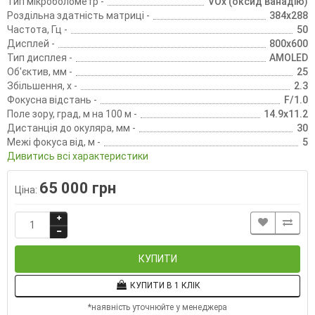
Тип мікроболометр -
VOx (оксид ванадію)
Роздільна здатність матриці -
384x288
Частота, Гц -
50
Дисплей -
800x600
Тип дисплея -
AMOLED
Об'єктив, мм -
25
Збільшення, х -
2.3
Фокусна відстань -
F/1.0
Поле зору, град, м на 100 м -
14.9x11.2
Дистанція до окуляра, мм -
30
Межі фокуса від, м -
5
Дивитись всі характеристики
65 000 грн
Ціна:
КУПИТИ
КУПИТИ В 1 КЛІК
*наявність уточнюйте у менеджера