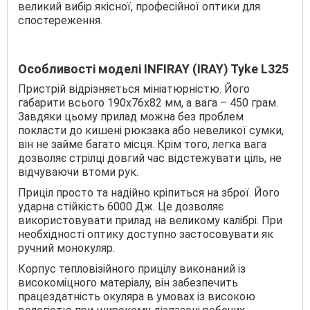
великий вибір якісної, професійної оптики для
спостереження.
Особливості моделі INFIRAY (IRAY) Tyke L325
Пристрій відрізняється мініатюрністю. Його
габарити всього 190х76х82 мм, а вага – 450 грам.
Завдяки цьому прилад можна без проблем
покласти до кишені рюкзака або невеликої сумки,
він не займе багато місця. Крім того, легка вага
дозволяє стрілці довгий час відстежувати ціль, не
відчуваючи втоми рук.
Приціл просто та надійно кріпиться на зброї. Його
ударна стійкість 6000 Дж. Це дозволяє
використовувати прилад на великому калібрі. При
необхідності оптику доступно застосовувати як
ручний монокуляр.
Корпус тепловізійного прицілу виконаний із
високоміцного матеріалу, він забезпечить
працездатність окуляра в умовах із високою