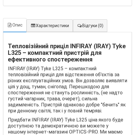
Опис
Характеристики
Відгуки
(0)
Тепловізійний приціл INFIRAY (IRAY) Tyke
L325 – компактний пристрій для
ефективного спостереження
INFIRAY (IRAY) Tyke L325 – компактний
тепловізійний приціл для відстеження об'єктів за
різних експлуатаційних умов. Він дозволяє виявляти
цілі у дощ, туман, снігопад. Перешкодою для
спостереження не стануть рослинність, (не надто
густий чагарник, трава, очерет), сильна
задимленість. Пристрій однаково добре "бачить" як
при денному світлі, так і у повній темряві.
Придбати INFIRAY (IRAY) Tyke L325 ціна якого буде
доступною та демократичною ви можете у
нашому інтернет-магазині OPTICS-PRO. Ми маємо