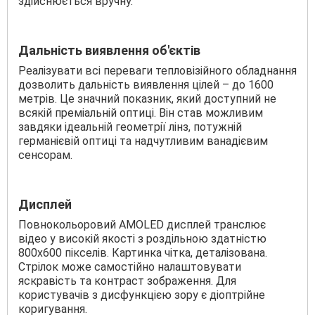
здійснюється вручну.
Дальність виявлення об'єктів
Реалізувати всі переваги тепловізійного обладнання
дозволить дальність виявлення цілей – до 1600
метрів. Це значний показник, який доступний не
всякій преміальній оптиці. Він став можливим
завдяки ідеальній геометрії лінз, потужній
германієвій оптиці та надчутливим ванадієвим
сенсорам.
Дисплей
Повнокольоровий AMOLED дисплей транслює
відео у високій якості з роздільною здатністю
800х600 пікселів. Картинка чітка, деталізована.
Стрілок може самостійно налаштовувати
яскравість та контраст зображення. Для
користувачів з дисфункцією зору є діоптрійне
коригування.