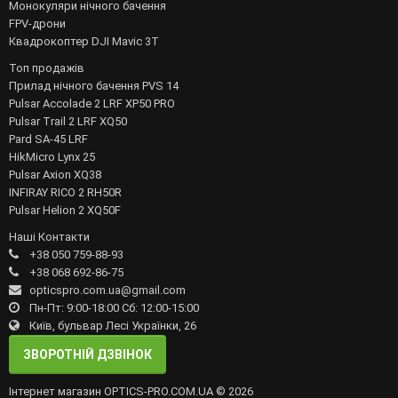
Монокуляри нічного бачення
FPV-дрони
Квадрокоптер DJI Mavic 3T
Топ продажів
Прилад нічного бачення PVS 14
Pulsar Accolade 2 LRF XP50 PRO
Pulsar Trail 2 LRF XQ50
Pard SA-45 LRF
HikMicro Lynx 25
Pulsar Axion XQ38
INFIRAY RICO 2 RH50R
Pulsar Helion 2 XQ50F
Наші Контакти
+38 050 759-88-93
+38 068 692-86-75
opticspro.com.ua@gmail.com
Пн-Пт: 9:00-18:00 Сб: 12:00-15:00
Київ, бульвар Лесі Українки, 26
ЗВОРОТНІЙ ДЗВІНОК
Інтернет магазин OPTICS-PRO.COM.UA © 2026