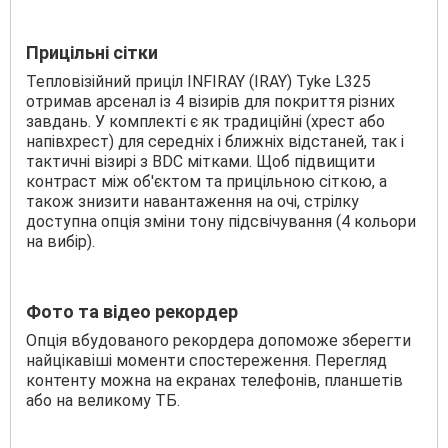
Прицільні сітки
Тепловізійний приціл INFIRAY (IRAY) Tyke L325
отримав арсенал із 4 візирів для покриття різних
завдань. У комплекті є як традиційні (хрест або
напівхрест) для середніх і ближніх відстаней, так і
тактичні візирі з BDC мітками. Щоб підвищити
контраст між об'єктом та прицільною сіткою, а
також знизити навантаження на очі, стрілку
доступна опція зміни тону підсвічування (4 кольори
на вибір).
Фото та відео рекордер
Опція вбудованого рекордера допоможе зберегти
найцікавіші моменти спостереження. Перегляд
контенту можна на екранах телефонів, планшетів
або на великому ТБ.