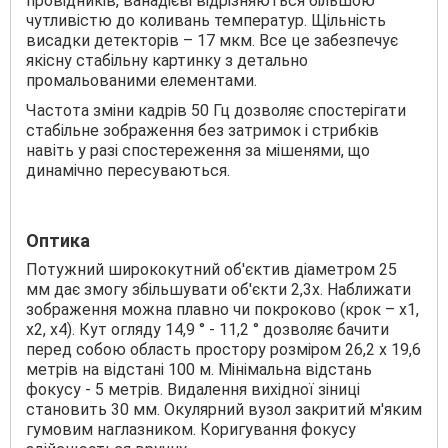
провідників, ванадієві відрізняються більшою
чутливістю до коливань температур. Щільність
висадки детекторів – 17 мкм. Все це забезпечує
якісну стабільну картинку з детально
промальованими елементами.
Частота зміни кадрів 50 Гц дозволяє спостерігати
стабільне зображення без затримок і стрибків
навіть у разі спостереження за мішенями, що
динамічно пересуваються.
Оптика
Потужний ширококутний об'єктив діаметром 25
мм дає змогу збільшувати об'єкти 2,3х. Наближати
зображення можна плавно чи покроково (крок – х1,
х2, х4). Кут огляду 14,9 ° - 11,2 ° дозволяє бачити
перед собою область простору розміром 26,2 х 19,6
метрів на відстані 100 м. Мінімальна відстань
фокусу - 5 метрів. Видалення вихідної зіниці
становить 30 мм. Окулярний вузол закритий м'яким
гумовим наглазником. Коригування фокусу