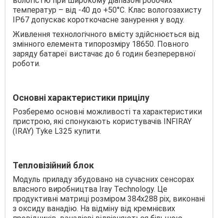
вологістю при широкому діапазоні робочих
температур – від -40 до +50°С. Клас вологозахисту
IP67 допускає короткочасне занурення у воду.
Живлення технологічного вмісту здійснюється від
змінного елемента типорозміру 18650. Повного
заряду батареї вистачає до 6 годин безперервної
роботи.
Основні характеристики прицілу
Розберемо основні можливості та характеристики
пристрою, які спонукають користувачів INFIRAY
(IRAY) Tyke L325 купити.
Тепловізійний блок
Модуль приладу збудовано на сучасних сенсорах
власного виробництва Iray Technology. Це
продуктивні матриці розміром 384х288 pix, виконані
з оксиду ванадію. На відміну від кремнієвих