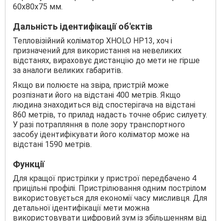
60х80х75 мм.
Дальність ідентифікації об'єктів
Тепловізійний коліматор XHOLO HP13, хоч і
призначений для використання на невеликих
відстанях, вираховує дистанцію до мети не гірше
за аналоги великих габаритів.
Якщо ви полюєте на звіра, пристрій може
розпізнати його на відстані 400 метрів. Якщо
людина знаходиться від спостерігача на відстані
860 метрів, то прилад надасть точне обрис силуету.
У разі потрапляння в поле зору транспортного
засобу ідентифікувати його коліматор може на
відстані 1590 метрів.
Функції
Для кращої пристрілки у пристрої передбачено 4
прицільні профілі. Пристрілювання одним пострілом
використовується для економії часу мисливця. Для
детальної ідентифікації мети можна
використовувати цифровий зум із збільшенням від