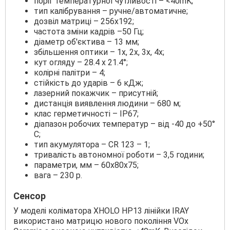
поріг температурної чутливості – <40mK;
тип калібрування – ручне/автоматичне;
дозвіл матриці – 256х192;
частота зміни кадрів –50 Гц;
діаметр об'єктива – 13 мм;
збільшення оптики – 1х, 2х, 3х, 4х;
кут огляду – 28.4 х 21.4°;
колірні палітри – 4;
стійкість до ударів – 6 кДж;
лазерний покажчик – присутній;
дистанція виявлення людини – 680 м;
клас герметичності – IP67;
діапазон робочих температур – від -40 до +50°
С;
тип акумулятора – CR 123 – 1;
тривалість автономної роботи – 3,5 години;
параметри, мм – 60х80х75;
вага – 230 р.
Сенсор
У моделі коліматора XHOLO HP13 лінійки IRAY
використано матрицю нового покоління VОx