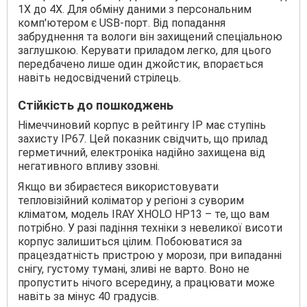
1Х до 4Х. Для обміну даними з персональним
комп'ютером є USB-порт. Від попадання
забруднення та вологи він захищений спеціальною
заглушкою. Керувати приладом легко, для цього
передбачено лише один джойстик, впорається
навіть недосвідчений стрілець.
Стійкість до пошкоджень
Німеччиновий корпус в рейтингу IP має ступінь
захисту IP67. Цей показник свідчить, що прилад
герметичний, електроніка надійно захищена від
негативного впливу ззовні.
Якщо ви збираєтеся використовувати
тепловізійний коліматор у регіоні з суворим
кліматом, модель IRAY XHOLO HP13 – те, що вам
потрібно. У разі падіння техніки з невеликої висоти
корпус залишиться цілим. Побоюватися за
працездатність пристрою у морози, при випаданні
снігу, густому тумані, зливі не варто. Воно не
пропустить нічого всередину, а працювати може
навіть за мінус 40 градусів.