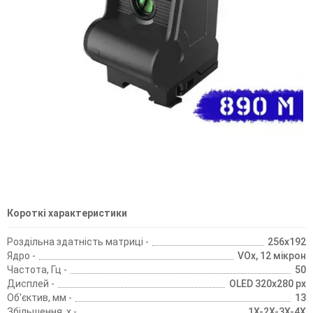
Короткі характеристики
Роздільна здатність матриці -
256х192
Ядро -
VOx, 12 мікрон
Частота, Гц -
50
Дисплей -
OLED 320x280 px
Об'єктив, мм -
13
Збільшення, х -
1Х-2Х-3Х-4Х