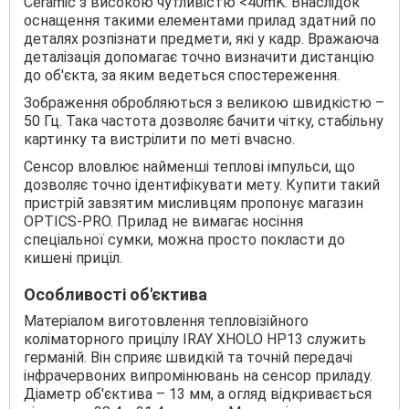
Ceramic з високою чутливістю <40mK. Внаслідок
оснащення такими елементами прилад здатний по
деталях розпізнати предмети, які у кадр. Вражаюча
деталізація допомагає точно визначити дистанцію
до об'єкта, за яким ведеться спостереження.
Зображення обробляються з великою швидкістю –
50 Гц. Така частота дозволяє бачити чітку, стабільну
картинку та вистрілити по меті вчасно.
Сенсор вловлює найменші теплові імпульси, що
дозволяє точно ідентифікувати мету. Купити такий
пристрій завзятим мисливцям пропонує магазин
OPTICS-PRO. Прилад не вимагає носіння
спеціальної сумки, можна просто покласти до
кишені приціл.
Особливості об'єктива
Матеріалом виготовлення тепловізійного
коліматорного прицілу IRAY XHOLO HP13 служить
германій. Він сприяє швидкій та точній передачі
інфрачервоних випромінювань на сенсор приладу.
Діаметр об'єктива – 13 мм, а огляд відкривається