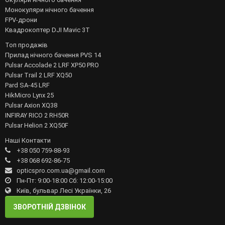
Монокуляри нічного бачення
FPV-дрони
Квадрокоптер DJI Mavic 3T
Топ продажів
Прилад нічного бачення PVS 14
Pulsar Accolade 2 LRF XP50 PRO
Pulsar Trail 2 LRF XQ50
Pard SA-45 LRF
HikMicro Lynx 25
Pulsar Axion XQ38
INFIRAY RICO 2 RH50R
Pulsar Helion 2 XQ50F
Наші Контакти
+38 050 759-88-93
+38 068 692-86-75
opticspro.com.ua@gmail.com
Пн-Пт: 9:00-18:00 Сб: 12:00-15:00
Київ, бульвар Лесі Українки, 26
ЗВОРОТНІЙ ДЗВІНОК