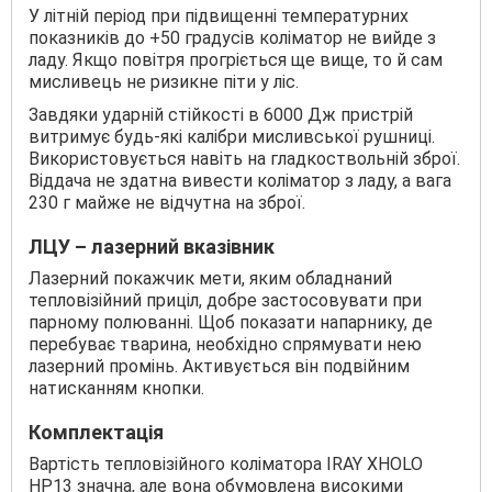
У літній період при підвищенні температурних
показників до +50 градусів коліматор не вийде з
ладу. Якщо повітря прогріється ще вище, то й сам
мисливець не ризикне піти у ліс.
Завдяки ударній стійкості в 6000 Дж пристрій
витримує будь-які калібри мисливської рушниці.
Використовується навіть на гладкоствольній зброї.
Віддача не здатна вивести коліматор з ладу, а вага
230 г майже не відчутна на зброї.
ЛЦУ – лазерний вказівник
Лазерний покажчик мети, яким обладнаний
тепловізійний приціл, добре застосовувати при
парному полюванні. Щоб показати напарнику, де
перебуває тварина, необхідно спрямувати нею
лазерний промінь. Активується він подвійним
натисканням кнопки.
Комплектація
Вартість тепловізійного коліматора IRAY XHOLO
HP13 значна, але вона обумовлена ​​високими