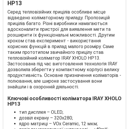
HP13
Серед тепловізійних прицілів особливе місце
відведено коліматорному приладу. Пропозицій
прицілів багато. Різні виробники намагаються
вдосконалити пристрої для виявлення мети та
розширити їх функціональні можливості. Другим
кроком став експеримент - використання
корисних функцій в прилад малого розміру. Саме
таким прототипом звичайного прицілу став
тепловізійний коліматор IRAY XHOLO HP13.
Застосована під час виготовлення технологія IRAY
дозволила зберегти у компактному корпусі велику
продуктивність. Основне призначення коліматорів -
полювання, але широке застосування вони
знайшли і в охоронній діяльності.
Ключові особливості коліматора IRAY XHOLO
HP13
тип дисплея – OLED;
дозвіл екрану – 320х280;
ядро матриці – VOx Ceramic, 12 мкм;