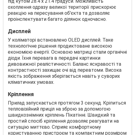
під кутом 28.4 х 21.4 градуси. Можливість
охоплення одразу великої території прискорює
реакцію на пересування об'єкта та дозволяє
проінспектувати багато ділянок одночасно.
Дисплей
У коліматорі встановлено OLED дисплей. Таке
технологічне рішення продиктоване високою
економією енергії. Основою матриці стали органічні
діоди. Їхня перевага в передачі картинки
дивовижної реалістичності. Баланс яскравості та
контрастності захищає очі від перевтоми. Висока
якість зображення зберігається навіть у суворих
кліматичних умовах.
Кріплення
Прилад запускається протягом 3 секунд. Кріпиться
тепловізійний приціл на зброю за допомогою
швидкознімних кріплень Пікатінні. Швидкий та
простий спосіб кріплення дозволяє реагувати на
ситуацію миттєво. Сприяє комфортному
користуванню пристроєм та компактним розміром