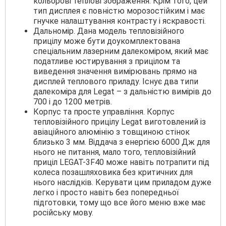
кольорові теплові зображення. Крім того, цей
тип дисплея є повністю морозостійким і має
гнучке налаштування контрасту і яскравості.
Дальномір. Дана модель тепловізійного
прицілу може бути доукомплектована
спеціальним лазерним далекоміром, який має
податливе юстирування з прицілом та
виведення значення вимірювань прямо на
дисплей теплового приладу. Існує два типи
далекоміра для Legat – з дальністю вимірів до
700 і до 1200 метрів.
Корпус та просте управління. Корпус
тепловізійного прицілу Legat виготовлений із
авіаційного алюмінію з товщиною стінок
близько 3 мм. Віддача з енергією 6000 Дж для
нього не питання, мало того, тепловізійний
приціл LEGAT-3F40 може навіть потрапити під
колеса позашляховика без критичних для
нього наслідків. Керувати цим приладом дуже
легко і просто навіть без попередньої
підготовки, тому що все його меню вже має
російську мову.