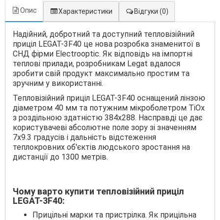
Опис
Характеристики
Відгуки
(0)
Надійний, добротний та доступний тепловізійний
приціл LEGAT-3F40 це нова розробка знаменитої в
СНД фірми Electrooptic. Як відповідь на імпортні
теплові прилади, розробникам Legat вдалося
зробити свій продукт максимально простим та
зручним у використанні.
Тепловізійний приціл LEGAT-3F40 оснащений лінзою
діаметром 40 мм та потужним мікроболетром TiOx
з роздільною здатністю 384х288. Насправді це дає
користувачеві абсолютне поле зору зі значенням
7х9.3 градусів і дальність відстеження
теплокровних об'єктів людського зростання на
дистанції до 1300 метрів.
Чому варто купити тепловізійний приціл
LEGAT-3F40:
Прицільні марки та пристрілка. Як прицільна