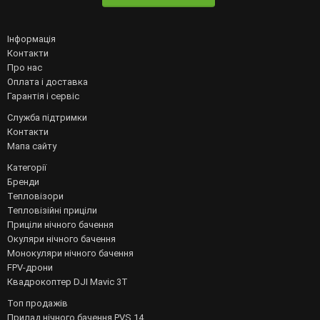
Інформація
Контакти
Про нас
Оплата і доставка
Гарантія і сервіс
Служба підтримки
Контакти
Мапа сайту
Категорії
Бренди
Тепловізори
Тепловізійні приціли
Приціли нічного бачення
Окуляри нічного бачення
Монокуляри нічного бачення
FPV-дрони
Квадрокоптер DJI Mavic 3T
Топ продажів
Прилад нічного бачення PVS 14