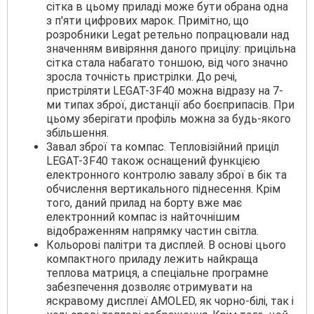
сітка в цьому приладі може бути обрана одна
з п'яти цифрових марок. Примітно, що
розробники Legat ретельно попрацювали над
значенням вивіряння даного прицілу: прицільна
сітка стала набагато тоншою, від чого значно
зросла точність пристрілки. До речі,
пристріляти LEGAT-3F40 можна відразу на 7-
ми типах зброї, дистанції або боєприпасів. При
цьому зберігати профіль можна за будь-якого
збільшення.
Завал зброї та компас. Тепловізійний приціл
LEGAT-3F40 також оснащений функцією
електронного контролю завалу зброї в бік та
обчислення вертикального піднесення. Крім
того, даний прилад на борту вже має
електронний компас із найточнішим
відображенням напрямку частин світла.
Кольорові палітри та дисплей. В основі цього
компактного приладу лежить найкраща
теплова матриця, а спеціальне програмне
забезпечення дозволяє отримувати на
яскравому дисплеї AMOLED, як чорно-білі, так і