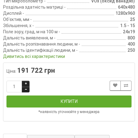
Тип мікроболометр -
VOx (оксид ванадію)
Роздільна здатність матриці -
640х480
Дисплей -
1280x960
Об'єктив, мм -
25
Збільшення, х -
1.5 - 15
Поле зору, град, м на 100 м -
24x19
Дальність виявлення, м -
800
Дальність розпізнавання людини, м -
400
Дальність ідентифікації людини, м -
250
Дивитись всі характеристики
191 722 грн
Ціна:
КУПИТИ
*наявність уточнюйте у менеджера