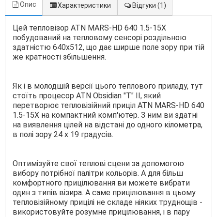
Опис
Характеристики
Відгуки
(1)
Цей тепловізор ATN MARS-HD 640 1.5-15X
побудований на тепловому сенсорі роздільною
здатністю 640х512, що дає ширше поле зору при тій
же кратності збільшення.
Як і в молодшій версії цього теплового приладу, тут
стоїть процесор ATN Obsidian "T" II, який
перетворює тепловізійний приціл ATN MARS-HD 640
1.5-15X на компактний комп'ютер. З ним ви здатні
на виявлення цілей на відстані до одного кілометра,
в полі зору 24 х 19 градусів.
Оптимізуйте свої теплові сцени за допомогою
вибору потрібної палітри кольорів. А для більш
комфортного прицілювання ви можете вибрати
один з типів візира. А саме прицілювання в цьому
тепловізійному прицілі не складе ніяких труднощів -
використовуйте розумне прицілювання, і в пару