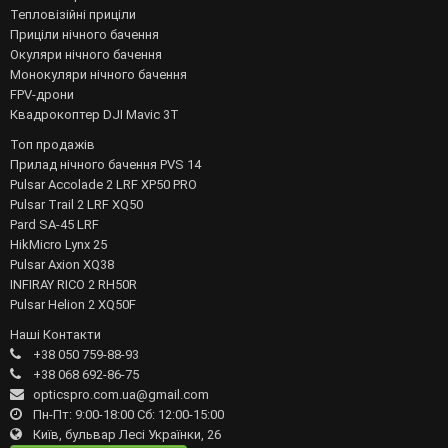
Тепловізійні приціли
Приціли нічного бачення
Окуляри нічного бачення
Монокуляри нічного бачення
FPV-дрони
Квадрокоптер DJI Mavic 3T
Топ продажів
Прилад нічного бачення PVS 14
Pulsar Accolade 2 LRF XP50 PRO
Pulsar Trail 2 LRF XQ50
Pard SA-45 LRF
HikMicro Lynx 25
Pulsar Axion XQ38
INFIRAY RICO 2 RH50R
Pulsar Helion 2 XQ50F
Наші Контакти
+38 050 759-88-93
+38 068 692-86-75
opticspro.com.ua@gmail.com
Пн-Пт: 9:00-18:00 Сб: 12:00-15:00
Київ, бульвар Лесі Українки, 26