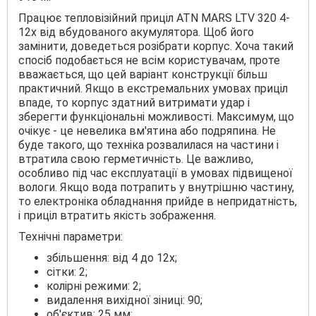
Працює тепловізійний приціл ATN MARS LTV 320 4-
12x від вбудованого акумулятора. Щоб його
замінити, доведеться розібрати корпус. Хоча такий
спосіб подобається не всім користувачам, проте
вважається, що цей варіант конструкції більш
практичний. Якщо в екстремальних умовах приціл
впаде, то корпус здатний витримати удар і
зберегти функціональні можливості. Максимум, що
очікує - це невелика вм'ятина або подряпина. Не
буде такого, що техніка розвалилася на частини і
втратила свою герметичність. Це важливо,
особливо під час експлуатації в умовах підвищеної
вологи. Якщо вода потрапить у внутрішню частину,
то електроніка обладнання прийде в непридатність,
і приціл втратить якість зображення.
Технічні параметри:
збільшення: від 4 до 12х;
сітки: 2;
колірні режими: 2;
видалення вихідної зіниці: 90;
об'єктив: 25 мм;