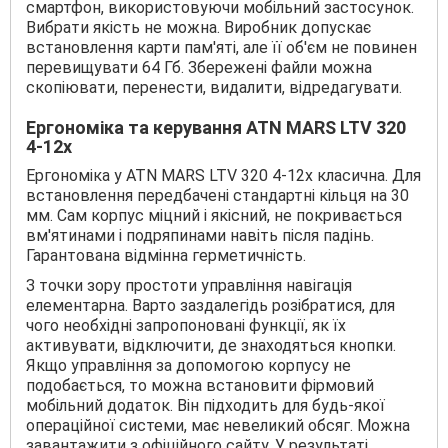
смартфон, використовуючи мобільний застосунок.
Вибрати якість не можна. Виробник допускає
встановлення карти пам'яті, але її об'єм не повинен
перевищувати 64 Гб. Збережені файли можна
скопіювати, перенести, видалити, відредагувати.
Ергономіка та керування ATN MARS LTV 320
4-12x
Ергономіка у ATN MARS LTV 320 4-12x класична. Для
встановлення передбачені стандартні кільця на 30
мм. Сам корпус міцний і якісний, не покривається
вм'ятинами і подряпинами навіть після падінь.
Гарантована відмінна герметичність.
З точки зору простоти управління навігація
елементарна. Варто заздалегідь розібратися, для
чого необхідні запропоновані функції, як їх
активувати, відключити, де знаходяться кнопки.
Якщо управління за допомогою корпусу не
подобається, то можна встановити фірмовий
мобільний додаток. Він підходить для будь-якої
операційної системи, має невеликий обсяг. Можна
завантажити з офіційного сайту. У результаті