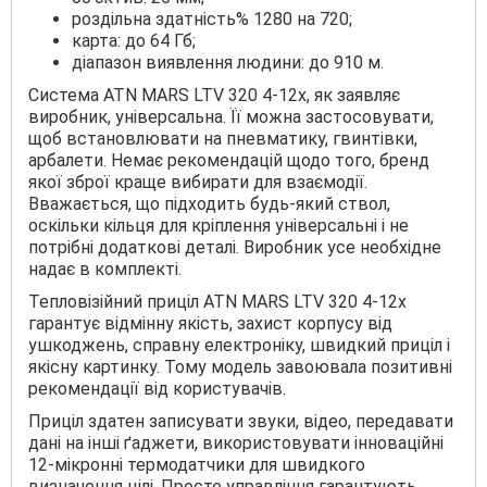
роздільна здатність% 1280 на 720;
карта: до 64 Гб;
діапазон виявлення людини: до 910 м.
Система ATN MARS LTV 320 4-12x, як заявляє
виробник, універсальна. Її можна застосовувати,
щоб встановлювати на пневматику, гвинтівки,
арбалети. Немає рекомендацій щодо того, бренд
якої зброї краще вибирати для взаємодії.
Вважається, що підходить будь-який ствол,
оскільки кільця для кріплення універсальні і не
потрібні додаткові деталі. Виробник усе необхідне
надає в комплекті.
Тепловізійний приціл ATN MARS LTV 320 4-12x
гарантує відмінну якість, захист корпусу від
ушкоджень, справну електроніку, швидкий приціл і
якісну картинку. Тому модель завоювала позитивні
рекомендації від користувачів.
Приціл здатен записувати звуки, відео, передавати
дані на інші ґаджети, використовувати інноваційні
12-мікронні термодатчики для швидкого
визначення цілі. Просте управління гарантують