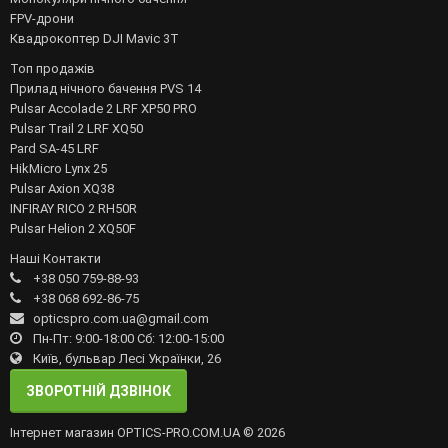
FPV-дрони
Квадрокоптер DJI Mavic 3T
Топ продажів
Прилад нічного бачення PVS 14
Pulsar Accolade 2 LRF XP50 PRO
Pulsar Trail 2 LRF XQ50
Pard SA-45 LRF
HikMicro Lynx 25
Pulsar Axion XQ38
INFIRAY RICO 2 RH50R
Pulsar Helion 2 XQ50F
Наші Контакти
+38 050 759-88-93
+38 068 692-86-75
opticspro.com.ua@gmail.com
Пн-Пт: 9:00-18:00 Сб: 12:00-15:00
Київ, бульвар Лесі Українки, 26
ЗВОРОТНІЙ ДЗВІНОК
Інтернет магазин OPTICS-PRO.COM.UA © 2026