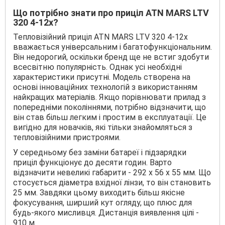
Що потрібно знати про приціл ATN MARS LTV
320 4-12x
?
Тепловізійний приціл ATN MARS LTV 320 4-12x
вважається універсальним і багатофункціональним.
Він недорогий, оскільки бренд ще не встиг здобути
всесвітню популярність. Однак усі необхідні
характеристики присутні. Модель створена на
основі інноваційних технологій з використанням
найкращих матеріалів. Якщо порівнювати прилад з
попередніми поколіннями, потрібно відзначити, що
він став більш легким і простим в експлуатації. Це
вигідно для новачків, які тільки знайомляться з
тепловізійними пристроями.
У середньому без заміни батареї і підзарядки
приціл функціонує до десяти годин. Варто
відзначити невеликі габарити - 292 х 56 х 55 мм. Що
стосується діаметра вхідної лінзи, то він становить
25 мм. Завдяки цьому виходить більш якісне
фокусування, ширший кут огляду, що плюс для
будь-якого мисливця. Дистанція виявлення цілі -
910 м.