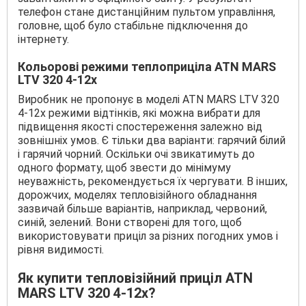
телефон стане дистанційним пультом управління,
головне, щоб було стабільне підключення до
інтернету.
Кольорові режими теплоприціла ATN MARS
LTV 320 4-12x
Виробник не пропонує в моделі ATN MARS LTV 320
4-12x режими відтінків, які можна вибрати для
підвищення якості спостереження залежно від
зовнішніх умов. Є тільки два варіанти: гарячий білий
і гарячий чорний. Оскільки очі звикатимуть до
одного формату, щоб звести до мінімуму
неуважність, рекомендується їх чергувати. В інших,
дорожчих, моделях тепловізійного обладнання
зазвичай більше варіантів, наприклад, червоний,
синій, зелений. Вони створені для того, щоб
використовувати приціл за різних погодних умов і
рівня видимості.
Як купити тепловізійний приціл ATN
MARS LTV 320 4-12x?