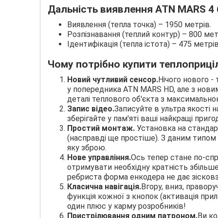
Дальність виявлення ATN MARS 4 
Виявлення (тепла точка) – 1950 метрів.
Розпізнавання (теплий контур) – 800 мет
Ідентифікація (тепла істота) – 475 метрів
Чому потрібно купити теплоприціл
Новий чутливий сенсор.
Нічого нового - 
у попередника ATN MARS HD, але з новим 
деталі теплового об'єкта з максимально
Запис відео.
Записуйте в ультра якості
зберігайте у пам'яті ваші найкращі приг
Простий монтаж.
Установка на стандарт
(насправді ще простіше). З даним типом
яку зброю.
Нове управління.
Ось тепер стане по-сп
отримувати необхідну кратність збільше
ребриста форма енкодера не дає зісковз
Класична навігація.
Вгору, вниз, правору
функція кожної з кнопок (активація прил
один плюс у карму розробників!
Пристрілювання одним патроном.
Ви ко