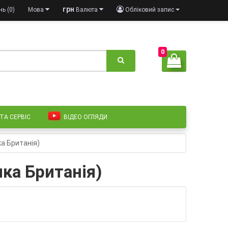
грн
ь (0)
Мова
Валюта
Обліковий запис
0
 ТА СЕРВІС
ВІДЕО ОГЛЯДИ
ка Британія)
ика Британія)