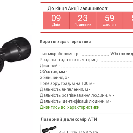
До кінця Акції залишилося:
0
9
2
3
5
9
Днів
Годинник
хвилин
Короткі характеристики
Тип мікроболометр -
VOx (оксид
Роздільна здатність матриці -
Дисплей -
Об'єктив, мм -
Збільшення, х -
Поле зору, град, м на 100 м -
Дальність виявлення, м -
Дальність розпізнавання людини, м -
Дальність ідентифікації людини, м -
Дивитись всі характеристики
Лазерний далекомір ATN
ABL 1000м +16 875 грн