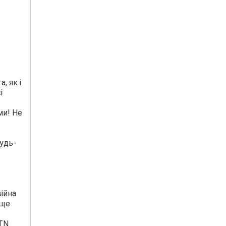
, як і
і
ми! Не
удь-
війна
 ще
ATN