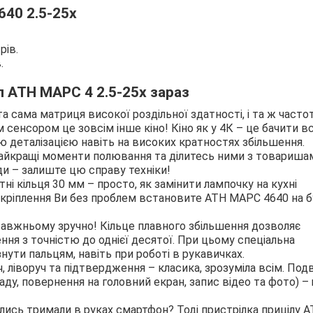
640 2.5-25x
рів.
.
 АТН МАРС 4 2.5-25x зараз
та сама матриця високої роздільної здатності, і та ж частота
сенсором це зовсім інше кіно! Кіно як у 4К – це бачити вс
ю деталізацією навіть на високих кратностях збільшення.
 найкращі моменти полювання та ділитесь ними з товариша
оди – залиште цю справу техніки!
ні кільця 30 мм – просто, як замінити лампочку на кухні
 кріплення Ви без проблем встановите АТН МАРС 4640 на б
равжньому зручно! Кільце плавного збільшення дозволяє
ння з точністю до однієї десятої. При цьому спеціальна
нути пальцям, навіть при роботі в рукавичках.
ч, ліворуч та підтвердження – класика, зрозуміла всім. Под
аду, повернення на головний екран, запис відео та фото) –
лись тримали в руках смартфон? Тоді пристрілка прицілу 