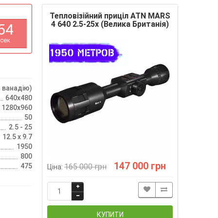
Тепловізійний приціл ATN MARS
4 640 2.5-25x (Велика Британія)
5
3
сек
 ванадію)
640х480
1280x960
50
2.5 - 25
12.5 х 9.7
1950
800
147 000 грн
475
165 000 грн
Ціна:
КУПИТИ