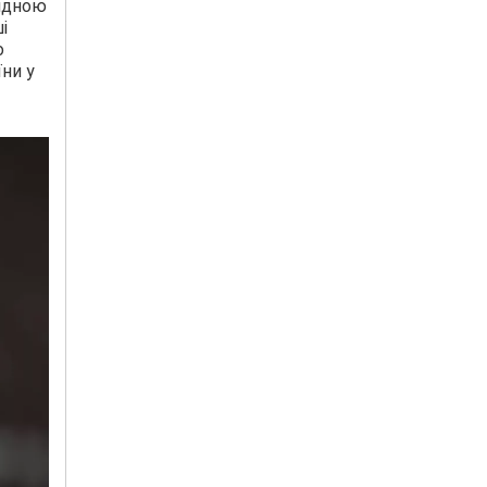
гідною
і
о
їни у