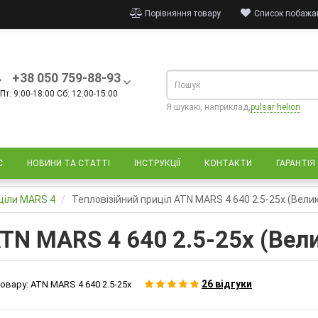
Порівняння товару
Список побажан
+38 050 759-88-93
Пт: 9:00-18:00 Сб: 12:00-15:00
Я шукаю, наприклад,
pulsar helion
С
НОВИНИ ТА СТАТТІ
ІНСТРУКЦІЇ
КОНТАКТИ
ГАРАНТІЯ
иціли MARS 4
Тепловізійний приціл ATN MARS 4 640 2.5-25x (Вели
TN MARS 4 640 2.5-25x (Вел
26 відгуки
овару:
ATN MARS 4 640 2.5-25x