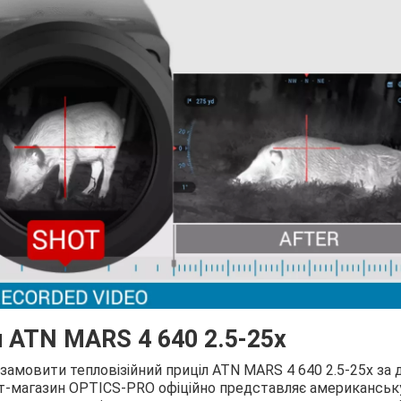
л ATN MARS 4 640 2.5-25x
амовити тепловізійний приціл ATN MARS 4 640 2.5-25x за
ет-магазин OPTICS-PRO офіційно представляє американськ