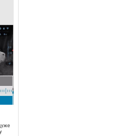
 дуже
у