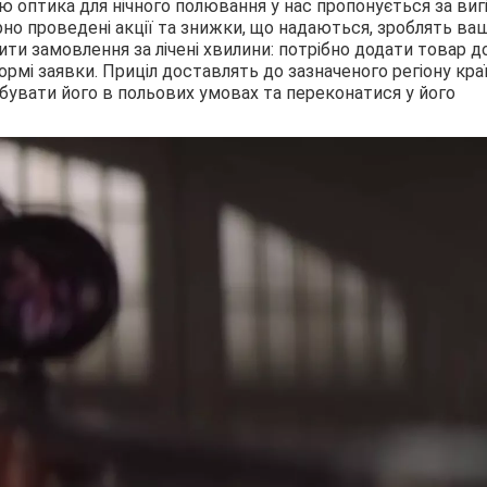
ю оптика для нічного полювання у нас пропонується за ви
о проведені акції та знижки, що надаються, зроблять ваш
и замовлення за лічені хвилини: потрібно додати товар д
рмі заявки. Приціл доставлять до зазначеного регіону кра
бувати його в польових умовах та переконатися у його