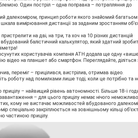
облемою. Один постріл – одна поправка – потрапляння до
ий далекоміром, принцип роботи якого знайомий багатьом
шкала вимірювання дистанції за заданим зростанням об'є
пристрелити на дві, на три, та хоч на 10 різних дистанцій
 вбудований балістичний калькулятор, який здатний зроби
ліметра!
осунутих користувачів компанія АТН додала ще одну «виш
цію відео на планшет або смартфон. Переглядайте, діліться 
ив, переміг – прицілився, вистрілив, отримав відео.
іть роботу над помилками лише тоді, коли це потрібно та н
 прицілу – найвищий рівень автономності. Більше 18-ї год
 завантаження – для цього прицілу немає нічого неможливо
 тих, кому не вистачає можливостей вбудованого далекомі
мір спеціально закріплюється на зовнішньому кільці об'єк
ою частиною прицілу.