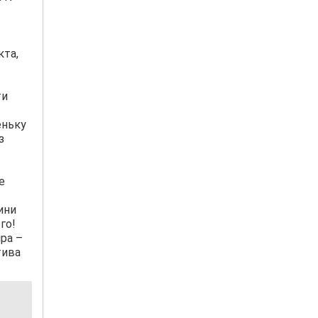
кта,
ти
еньку
з
е
ини
го!
ра –
тива