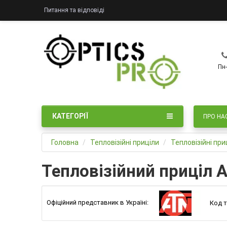
Питання та відповіді
Пн-
КАТЕГОРІЇ
ПРО НА
Головна
Тепловізійні приціли
Тепловізійні пр
Тепловізійний приціл A
Офіційний представник в Україні:
Код т