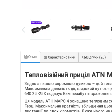
Опис
Характеристики
Відгуки
(26)
Тепловізійний приціл ATN M
Згідно з нашою скромною думкою – цей теплов
Максимальна дальність дії, широкий кут огля
640 2.5-25X подарує Вам незабутні враження 
Ця модель АТН МАРС 4 оснащена тепловим се
Герц. Максимальна кратність збільшення цьог
дистанції до двох кілометрів. Дуже нічого не