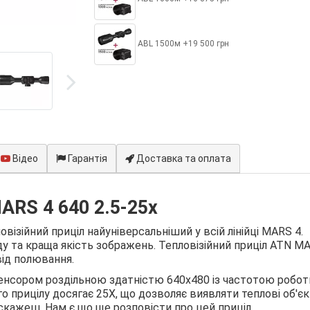
ABL 1500м +19 500 грн
Відео
Гарантія
Доставка та оплата
ARS 4 640 2.5-25x
ізійний приціл найуніверсальніший у всій лінійці MARS 4.
ду та краща якість зображень. Тепловізійний приціл ATN M
від полювання.
нсором роздільною здатністю 640х480 із частотою робот
о прицілу досягає 25Х, що дозволяє виявляти теплові об'єк
 скажеш. Нам є що ще розповісти про цей приціл.