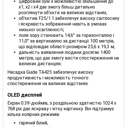
цифровий зум з можливістю збільшення до
х1, х2 і х4 дає змогу більш детально
розглянути об'єкти на великих відстанях;
об'єктив F25/1.1.забезпечує високу світлосилу
і яскравість зображення навіть в умовах
низької освітленості;
поле зору становить 14,6° за горизонталлю і
11,0° за вертикаллю за дистанції 100 метрів,
що відповідає області розміром 25,6 х 19,3 м;
дальність виявлення людини досягає 1400
метрів, що дає змогу вести спостереження на
великих дистанціях.
Насадка Guide TA425 забезпечує високу
продуктивність і можливість точного
спостереження на великих відстанях.
OLED дисплей
Екран 0.39-дюймів, з роздільною здатністю 1024 х
768 pix дає яскраву і чітку картинку. Він підтримує
кілька колірних режимів:
гарячий білий;