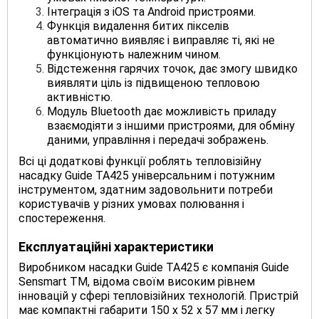
Інтеграція з iOS та Android пристроями.
Функція видалення битих пікселів
автоматично виявляє і виправляє ті, які не
функціонують належним чином.
Відстеження гарячих точок, дає змогу швидко
виявляти ціль із підвищеною тепловою
активністю.
Модуль Bluetooth дає можливість приладу
взаємодіяти з іншими пристроями, для обміну
даними, управління і передачі зображень.
Всі ці додаткові функції роблять тепловізійну
насадку Guide TA425 універсальним і потужним
інструментом, здатним задовольнити потреби
користувачів у різних умовах полювання і
спостереження.
Експлуатаційні характеристики
Виробником насадки Guide TA425 є компанія Guide
Sensmart ТМ, відома своїм високим рівнем
інновацій у сфері тепловізійних технологій. Пристрій
має компактні габарити 150 х 52 х 57 мм і легку