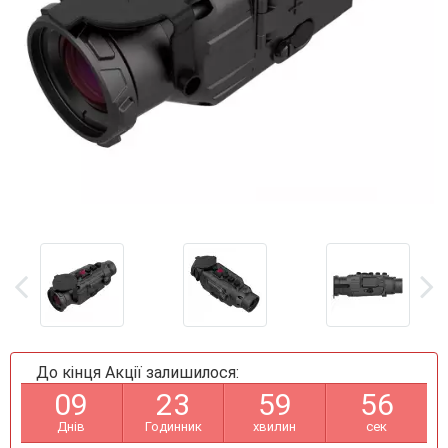
До кінця Акції залишилося:
0
9
2
3
5
9
5
5
Днів
Годинник
хвилин
сек