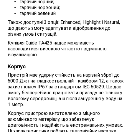
гарячий чорний;
гарячий червоний;
гарячий зелений.
Також доступні 3 опції: Enhanced, Highlight і Natural,
що дають змогу адаптувати відображення до
різних умов і ситуацій.
Купівля Guide TA425 надає можливість
насолодитися високою чіткістю і відмінною
візуалізацією.
Корпус
Пристрій має ударну стійкість на нарізній зброї до
6000 Дж і на гладкоствольній - калібром 12, а також
захист класу IP67 за стандартом IEC 60529. Це дає
змогу безперебійно працювати приладу не тільки у
вологому середовищі, а й після занурення у воду на
1 метр.
Корпус пристрою виготовлено з міцного
алюмінієвого матеріалу, що забезпечує
довговічність і надійність в екстремальних умовах.
Ці характеристики роблять тепловізійну насадку