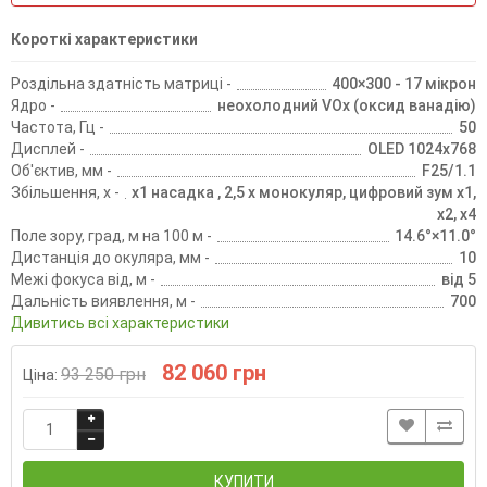
Короткі характеристики
Роздільна здатність матриці -
400×300 - 17 мікрон
Ядро -
неохолодний VOx (оксид ванадію)
Частота, Гц -
50
Дисплей -
OLED 1024х768
Об'єктив, мм -
F25/1.1
Збільшення, х -
х1 насадка , 2,5 х монокуляр, цифровий зум х1,
х2, х4
Поле зору, град, м на 100 м -
14.6°×11.0°
Дистанція до окуляра, мм -
10
Межі фокуса від, м -
від 5
Дальність виявлення, м -
700
Дивитись всі характеристики
82 060 грн
93 250 грн
Ціна:
КУПИТИ