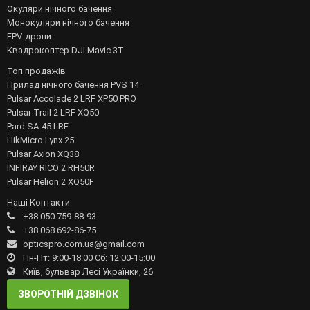
Окуляри нічного бачення
Монокуляри нічного бачення
FPV-дрони
Квадрокоптер DJI Mavic 3T
Топ продажів
Прилад нічного бачення PVS 14
Pulsar Accolade 2 LRF XP50 PRO
Pulsar Trail 2 LRF XQ50
Pard SA-45 LRF
HikMicro Lynx 25
Pulsar Axion XQ38
INFIRAY RICO 2 RH50R
Pulsar Helion 2 XQ50F
Наші Контакти
+38 050 759-88-93
+38 068 692-86-75
opticspro.com.ua@gmail.com
Пн-Пт: 9:00-18:00 Сб: 12:00-15:00
Київ, бульвар Лесі Українки, 26
ЗВОРОТНІЙ ДЗВІНОК