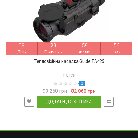
0
9
2
3
5
9
5
5
Днів
Годинник
хвилин
сек
Тепловізійна насадка Guide TA425
TA425
0
93 250 грн
82 060 грн
ДОДАТИ ДО КОШИКА