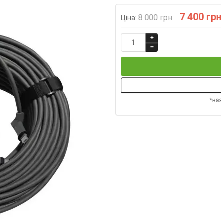
7 400 гр
8 000 грн
Ціна:
*на