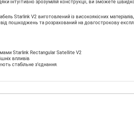
дяки інтуїтивно зрозумілій конструкції, ви зможете швид
абель Starlink V2 виготовлений із високоякісних матеріалі
ий від пошкоджень та розрахований на довгострокову експл
ми Starlink Rectangular Satellite V2
нішніх впливів
ують стабільне з'єднання.