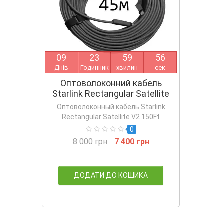
0
9
2
3
5
9
5
6
Днів
Годинник
хвилин
сек
Оптоволоконний кабель
Starlink Rectangular Satellite
V2 150Ft
Оптоволоконный кабель Starlink
Rectangular Satellite V2 150Ft
0
8 000 грн
7 400 грн
ДОДАТИ ДО КОШИКА