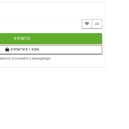
н
КУПИТИ
КУПИТИ В 1 КЛІК
явність уточнюйте у менеджера