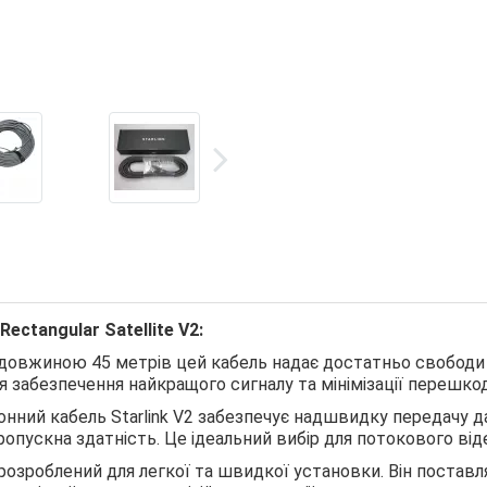
ctangular Satellite V2:
З довжиною 45 метрів цей кабель надає достатньо свободи
 забезпечення найкращого сигналу та мінімізації перешкод
нний кабель Starlink V2 забезпечує надшвидку передачу д
опускна здатність. Це ідеальний вибір для потокового віде
розроблений для легкої та швидкої установки. Він постав