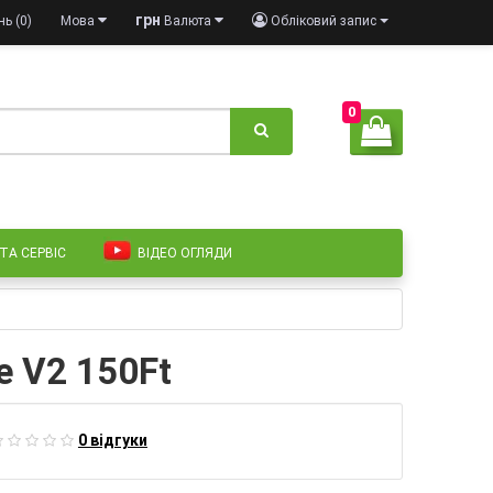
грн
ь (0)
Мова
Валюта
Обліковий запис
0
 ТА СЕРВІС
ВІДЕО ОГЛЯДИ
e V2 150Ft
0 відгуки