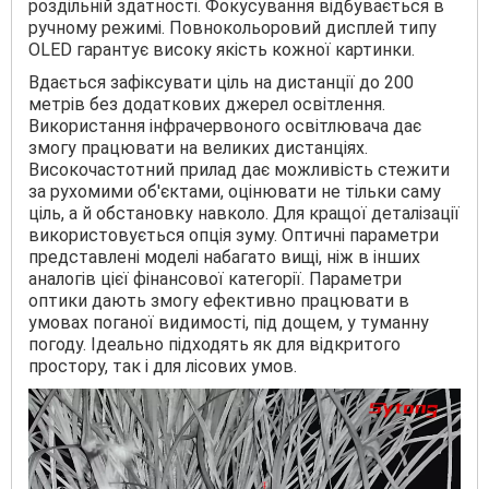
роздільній здатності. Фокусування відбувається в
ручному режимі. Повнокольоровий дисплей типу
OLED гарантує високу якість кожної картинки.
Вдається зафіксувати ціль на дистанції до 200
метрів без додаткових джерел освітлення.
Використання інфрачервоного освітлювача дає
змогу працювати на великих дистанціях.
Високочастотний прилад дає можливість стежити
за рухомими об'єктами, оцінювати не тільки саму
ціль, а й обстановку навколо. Для кращої деталізації
використовується опція зуму. Оптичні параметри
представлені моделі набагато вищі, ніж в інших
аналогів цієї фінансової категорії. Параметри
оптики дають змогу ефективно працювати в
умовах поганої видимості, під дощем, у туманну
погоду. Ідеально підходять як для відкритого
простору, так і для лісових умов.