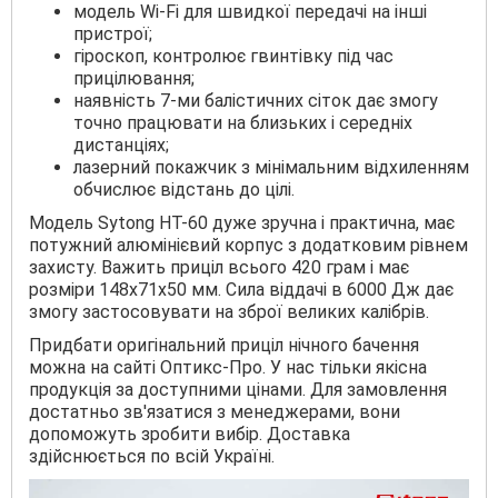
модель Wi-Fi для швидкої передачі на інші
пристрої;
гіроскоп, контролює гвинтівку під час
прицілювання;
наявність 7-ми балістичних сіток дає змогу
точно працювати на близьких і середніх
дистанціях;
лазерний покажчик з мінімальним відхиленням
обчислює відстань до цілі.
Модель Sytong HT-60 дуже зручна і практична, має
потужний алюмінієвий корпус з додатковим рівнем
захисту. Важить приціл всього 420 грам і має
розміри 148х71х50 мм. Сила віддачі в 6000 Дж дає
змогу застосовувати на зброї великих калібрів.
Придбати оригінальний приціл нічного бачення
можна на сайті Оптикс-Про. У нас тільки якісна
продукція за доступними цінами. Для замовлення
достатньо зв'язатися з менеджерами, вони
допоможуть зробити вибір. Доставка
здійснюється по всій Україні.