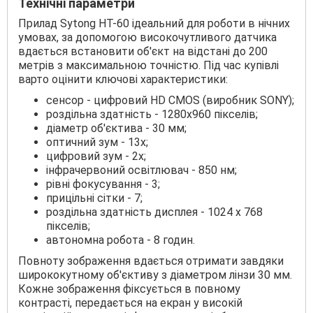
Технічні параметри
Прилад Sytong HT-60 ідеальний для роботи в нічних
умовах, за допомогою високочутливого датчика
вдається встановити об'єкт на відстані до 200
метрів з максимальною точністю. Під час купівлі
варто оцінити ключові характеристики:
сенсор - цифровий HD CMOS (виробник SONY);
роздільна здатність - 1280х960 пікселів;
діаметр об'єктива - 30 мм;
оптичний зум - 13х;
цифровий зум - 2х;
інфрачервоний освітлювач - 850 нм;
рівні фокусування - 3;
прицільні сітки - 7;
роздільна здатність дисплея - 1024 x 768
пікселів;
автономна робота - 8 годин.
Повноту зображення вдається отримати завдяки
ширококутному об'єктиву з діаметром лінзи 30 мм.
Кожне зображення фіксується в повному
контрасті, передається на екран у високій