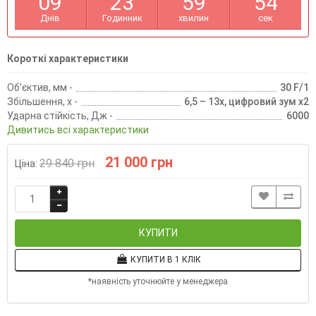
0
9
2
3
5
9
5
4
Днів
Годинник
хвилин
сек
Короткі характеристики
Об'єктив, мм -
30 F/1
Збільшення, х -
6,5 – 13х, цифровий зум х2
Ударна стійкість, Дж -
6000
Дивитись всі характеристики
21 000 грн
29 840 грн
Ціна:
КУПИТИ
КУПИТИ В 1 КЛІК
*наявність уточнюйте у менеджера