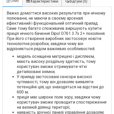
Опис
Характеристики
Відгуки
(0)
Важко домогтися високих результатів при нічному
полюванні, не маючи в своєму арсеналі
ефективний і функціональний оптичний прилад.
Саме тому багато споживачів вирішують купити
приціл нічного бачення Dipol D761 3.7x 2+ покоління.
При його створенні виробник застосовує новітні
технологічні розробки, завдяки чому він
відрізняється рядом важливих особливостей:
модель оснащена матрицею і дисплеєм,
мають високу роздільну здатність, тому
користувач зможе отримувати чіткі
деталізовані знімки;
У приладі застосовані сенсори високої
чутливості, тому він дозволяє виявляти
потенційні цілі, що знаходяться на відстані до
600 м;
приціл має широке поле зору, завдяки чому
користувач зможе проводити спостереження
на великій ділянці території;
наявність зручної панелі управління дозволяє