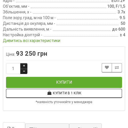
Ядро -
ЕОП 2+
Об'єктив, мм -
100, F/1,5
Збільшення, х -
3.7х
Поле зору, град, м на 100 м -
9.5
Дистанція до окуляра, мм -
50
Дальність виявлення, м -
до 600
Настройка діоптрій -
± 4
Дивитись всі характеристики
93 250 грн
Ціна:
КУПИТИ
КУПИТИ В 1 КЛІК
*наявність уточнюйте у менеджера