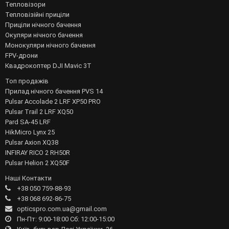
Тепловізори
Тепловізійні приціли
Приціли нічного бачення
Окуляри нічного бачення
Монокуляри нічного бачення
FPV-дрони
Квадрокоптер DJI Mavic 3T
Топ продажів
Прилад нічного бачення PVS 14
Pulsar Accolade 2 LRF XP50 PRO
Pulsar Trail 2 LRF XQ50
Pard SA-45 LRF
HikMicro Lynx 25
Pulsar Axion XQ38
INFIRAY RICO 2 RH50R
Pulsar Helion 2 XQ50F
Наші Контакти
+38 050 759-88-93
+38 068 692-86-75
opticspro.com.ua@gmail.com
Пн-Пт: 9:00-18:00 Сб: 12:00-15:00