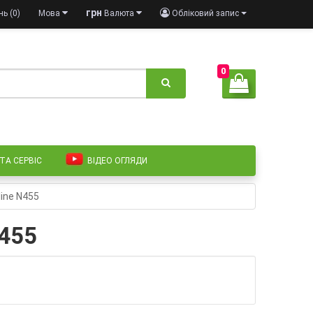
грн
ь (0)
Мова
Валюта
Обліковий запис
0
 ТА СЕРВІС
ВІДЕО ОГЛЯДИ
ine N455
N455