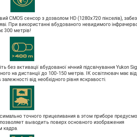
вий CMOS сенсор з дозволом HD (1280x720 пікселів), забе
ряві. При використанні вбудованого невидимого інфрачерв
є 300 метрів!
ть без активації вбудованої нічний підсвічування Yukon Sig
ого на дистанції до 100-150 метрів. ІК освітлювач має ві
 залежності від необхідного рівня яскравості.
симально точного прицеливания в этом приборе предусм
 позволяет выводить поверх основного изображения
м кадра.