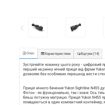
Опис
Характеристики
Відгуки
(14)
Зустрічайте новинку цього року - цифровий пр
перший на ринку нічний приціл від фірми Yuko
дозволяє без особливих перешкод вести стеже
Приціл нічного бачення Yukon Sightline N455
Фотон - як функціонально, так і зовні. Ось ті
більш потужну матрицю. Приціл Yukon N455 пр
поміщаються в один компактний контейнер, як