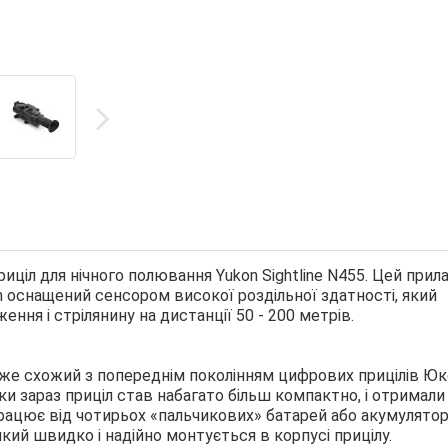
иціл для нічного полювання Yukon Sightline N455. Цей прила
n оснащений сенсором високої роздільної здатності, який
ння і стрілянину на дистанції 50 - 200 метрів.
 дуже схожий з попереднім поколінням цифрових прицілів Ю
льки зараз приціл став набагато більш компактно, і отримали
ацює від чотирьох «пальчикових» батарей або акумуляторі
ий швидко і надійно монтується в корпусі прицілу.