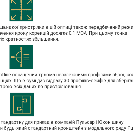
ї швидкої пристрілки в цій оптиці також передбачений реж
начення кроку корекцій досягає 0,1 MOA. При цьому точка
іх кратностях збільшення.
ightline оснащений трьома незалежними профілями зброї, ко
ціях. Що в сумі дає відразу 30 профілів-сейфів для зберіга
строю всіх даних по пристрілювання.
 стандартну для приладів компаній Пульсар і Юкон шину
и будь-який стандартний кронштейн з модельного ряду Pu