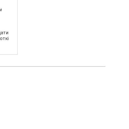
м
дати
откі