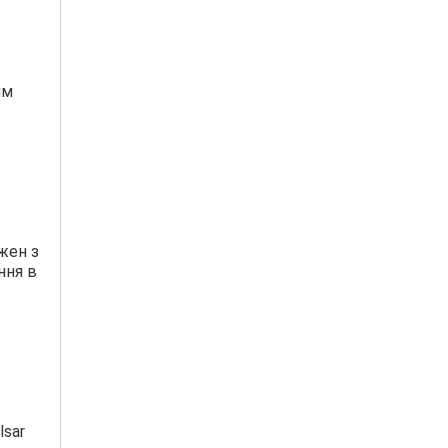
им
жен з
ння в
lsar