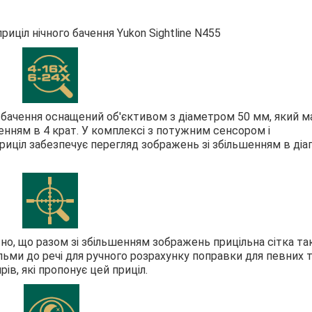
иціл нічного бачення Yukon Sightline N455
 бачення оснащений об'єктивом з діаметром 50 мм, який м
нням в 4 крат. У комплексі з потужним сенсором і
ціл забезпечує перегляд зображень зі збільшенням в діап
но, що разом зі збільшенням зображень прицільна сітка т
льми до речі для ручного розрахунку поправки для певних 
ирів, які пропонує цей приціл.