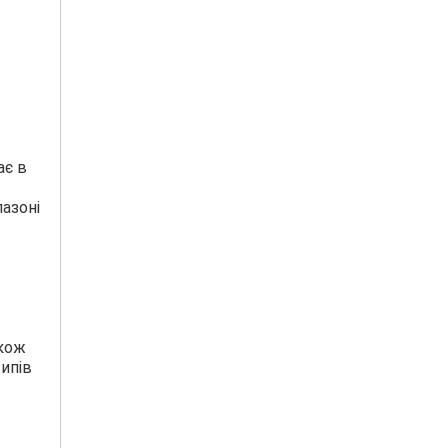
ає в
азоні
акож
типів