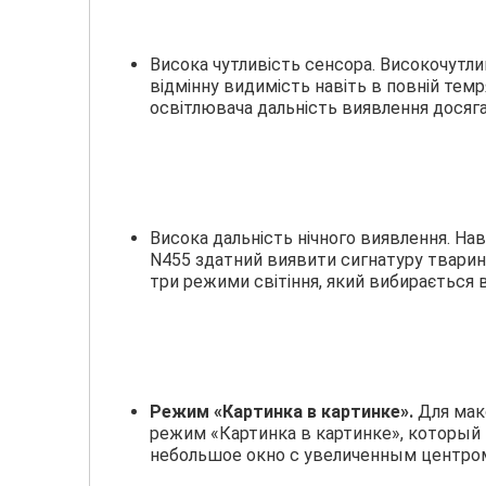
Висока чутливість сенсора. Високочутли
відмінну видимість навіть в повній тем
освітлювача дальність виявлення досяга
Висока дальність нічного виявлення. Наві
N455 здатний виявити сигнатуру тваринн
три режими світіння, який вибирається в
Режим «Картинка в картинке».
Для мак
режим «Картинка в картинке», который
небольшое окно с увеличенным центро