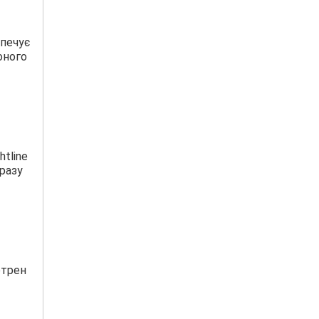
зпечує
оного
htline
дразу
отрен