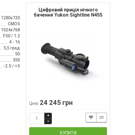
Цифровий приціл нічного
бачення Yukon Sightline N455
1280x720
CMOS
 1024х768
F50 / 1.2
4 - 16
5,5 град
50
350
-2.5 / +5
24 245 грн
Ціна:
КУПИТИ