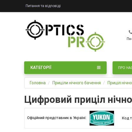
Питання та відповіді
Пн-
КАТЕГОРІЇ
ПРО НА
Головна
Приціли нічного бачення
Приціл нічн
Цифровий приціл нічно
Офіційний представник в Україні:
Код т