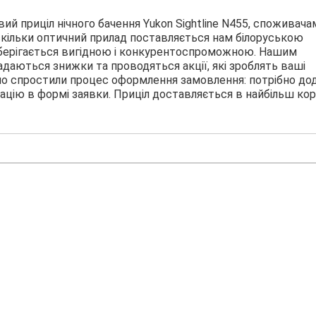
ий приціл нічного бачення Yukon Sightline N455, споживача
кільки оптичний прилад поставляється нам білоруською
зберігається вигідною і конкурентоспроможною. Нашим
даються знижки та проводяться акції, які зроблять ваші
о спростили процес оформлення замовлення: потрібно до
ацію в формі заявки. Приціл доставляється в найбільш кор