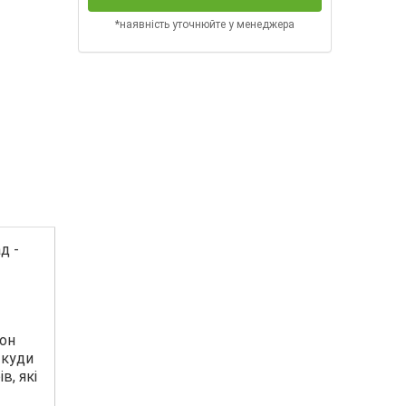
*наявність уточнюйте у менеджера
д -
кон
 куди
в, які