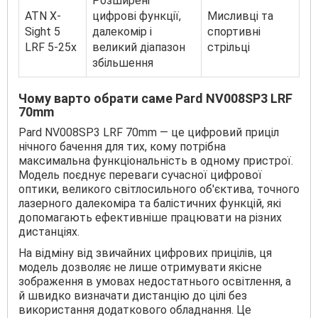
Розширені
ATN X-
цифрові функції,
Мисливці та
Sight 5
далекомір і
спортивні
LRF 5-25x
великий діапазон
стрільці
збільшення
Чому варто обрати саме Pard NV008SP3 LRF
70mm
Pard NV008SP3 LRF 70mm — це цифровий приціл
нічного бачення для тих, кому потрібна
максимальна функціональність в одному пристрої.
Модель поєднує переваги сучасної цифрової
оптики, великого світлосильного об'єктива, точного
лазерного далекоміра та балістичних функцій, які
допомагають ефективніше працювати на різних
дистанціях.
На відміну від звичайних цифрових прицілів, ця
модель дозволяє не лише отримувати якісне
зображення в умовах недостатнього освітлення, а
й швидко визначати дистанцію до цілі без
використання додаткового обладнання. Це