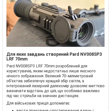
Для яких завдань створений Pard NV008SP3
LRF 70mm
Pard NV008SP3 LRF 70mm розроблений для
користувачів, яким недостатньо лише якісного
нічного зображення. Великий 70-міліметровий
об'єктив забезпечує кращий збір світла, а
інтегрований лазерний далекомір дозволяє миттєво
визначати відстань до цілі, що особливо важливо
під час стрільби на значних дистанціях.
Для військових приціл допомагає:
вести приховане спостереження вдень і