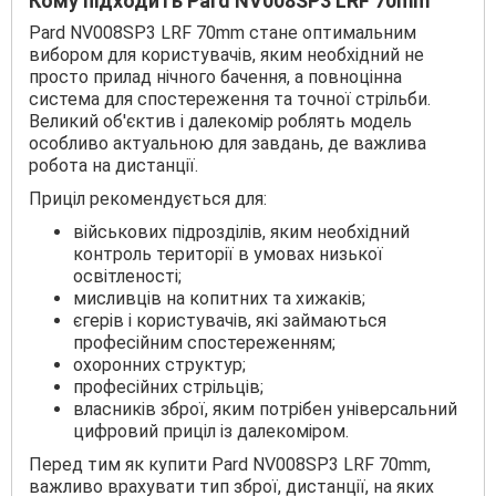
Кому підходить Pard NV008SP3 LRF 70mm
Pard NV008SP3 LRF 70mm стане оптимальним
вибором для користувачів, яким необхідний не
просто прилад нічного бачення, а повноцінна
система для спостереження та точної стрільби.
Великий об'єктив і далекомір роблять модель
особливо актуальною для завдань, де важлива
робота на дистанції.
Приціл рекомендується для:
військових підрозділів, яким необхідний
контроль території в умовах низької
освітленості;
мисливців на копитних та хижаків;
єгерів і користувачів, які займаються
професійним спостереженням;
охоронних структур;
професійних стрільців;
власників зброї, яким потрібен універсальний
цифровий приціл із далекоміром.
Перед тим як купити Pard NV008SP3 LRF 70mm,
важливо врахувати тип зброї, дистанції, на яких