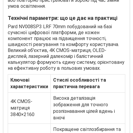
або повторно пристрілювати зброю під час зміни
умов освітлення.
Технічні параметри: що це дає на практиці
Pard NV008SP3 LRF 70mm побудований на базі
сучасної цифрової платформи, де кожен
компонент працює на підвищення точності,
швидкості реагування та комфорту користувача.
Великий об'єктив, 4K CMOS-матриця, OLED-
дисплей, лазерний далекомір і балістичний
калькулятор формують єдину систему, орієнтовану
на ефективну роботу в польових умовах.
Ключові
Стислі особливості та
характеристики
практична перевага
Висока деталізація
4K CMOS-
зображення для точного
матриця
розпізнавання цілей вдень і
3840×2160
вночі
Покращене світлозбирання та