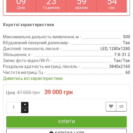
0
9
2
3
5
9
5
3
Днів
Годинник
хвилин
сек
Короткі характеристики
Максимальна дальність виявлення, м -
500
Вбудований лазерний далекомір -
Так
Дисплей: технологія, пікселі -
LED, 1280х1280
Збільшення, х -
7.8-31.2
Запис фото-відео/Wi-Fi -
Так/Так
Роздільна здатність матриці, піксель -
3840х2160
Частота матриці, Гц -
60
Дивитись всі характеристики
39 000 грн
47 000 грн
Ціна:
КУПИТИ