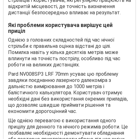
стрільців і користувачів, які регулярно працюють на
відкритій місцевості, де точність визначення
дистанції безпосередньо впливає на результат.
Які проблеми користувача вирішує цей
приціл
Однією з головних складностей під час нічної
стрільби є правильна оцінка відстані до цілі.
Помилка навіть у кілька десятків метрів може
вплинути на точність пострілу, особливо під час
роботи на великих дистанціях.
Pard NV008SP3 LRF 70mm усуває цю проблему
завдяки поєднанню лазерного далекоміра з
дальністю вимірювання до 1000 метрів і
балістичного калькулятора. Користувач отримує
необхідні дані без використання окремих приладів,
що дозволяє швидше приймати рішення та
економити дорогоцінний час.
Ще однією перевагою є використання одного
прицілу для денного та нічного режимів роботи. Це
позбавляє необхідності демонтувати обладнання