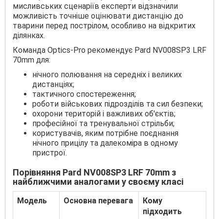
мисливських сценаріїв експерти відзначили
можливість точніше оцінювати дистанцію до
тварини перед пострілом, особливо на відкритих
ділянках.
Команда Optics-Pro рекомендує Pard NV008SP3 LRF
70mm для:
нічного полювання на середніх і великих
дистанціях;
тактичного спостереження;
роботи військових підрозділів та сил безпеки;
охорони територій і важливих об'єктів;
професійної та тренувальної стрільби;
користувачів, яким потрібне поєднання
нічного прицілу та далекоміра в одному
пристрої.
Порівняння Pard NV008SP3 LRF 70mm з
найближчими аналогами у своєму класі
Модель
Основна перевага
Кому
підходить