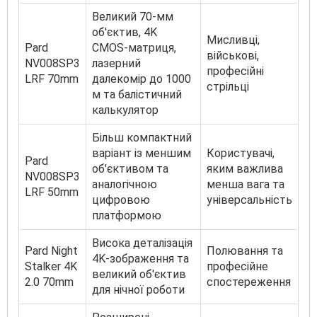
Великий 70-мм
об'єктив, 4K
Мисливці,
Pard
CMOS-матриця,
військові,
NV008SP3
лазерний
професійні
LRF 70mm
далекомір до 1000
стрільці
м та балістичний
калькулятор
Більш компактний
варіант із меншим
Користувачі,
Pard
об'єктивом та
яким важлива
NV008SP3
аналогічною
менша вага та
LRF 50mm
цифровою
універсальність
платформою
Висока деталізація
Pard Night
Полювання та
4K-зображення та
Stalker 4K
професійне
великий об'єктив
2.0 70mm
спостереження
для нічної роботи