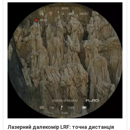
Лазерний далекомір LRF: точна дистанція