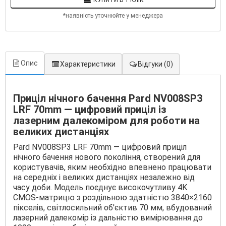
КУПИТИ В 1 КЛІК
*наявність уточнюйте у менеджера
Опис
Характеристики
Відгуки
(0)
Приціл нічного бачення Pard NV008SP3
LRF 70mm — цифровий приціл із
лазерним далекоміром для роботи на
великих дистанціях
Pard NV008SP3 LRF 70mm — цифровий приціл
нічного бачення нового покоління, створений для
користувачів, яким необхідно впевнено працювати
на середніх і великих дистанціях незалежно від
часу доби. Модель поєднує високочутливу 4K
CMOS-матрицю з роздільною здатністю 3840×2160
пікселів, світлосильний об'єктив 70 мм, вбудований
лазерний далекомір із дальністю вимірювання до