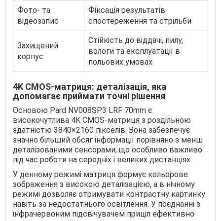
Фото- та
Фіксація результатів
відеозапис
спостереження та стрільби
Стійкість до віддачі, пилу,
Захищений
вологи та експлуатації в
корпус
польових умовах
4K CMOS-матриця: деталізація, яка
допомагає приймати точні рішення
Основою Pard NV008SP3 LRF 70mm є
високочутлива 4K CMOS-матриця з роздільною
здатністю 3840×2160 пікселів. Вона забезпечує
значно більший обсяг інформації порівняно з менш
деталізованими сенсорами, що особливо важливо
під час роботи на середніх і великих дистанціях.
У денному режимі матриця формує кольорове
зображення з високою деталізацією, а в нічному
режимі дозволяє отримувати контрастну картинку
навіть за недостатнього освітлення. У поєднанні з
інфрачервоним підсвічувачем приціл ефективно