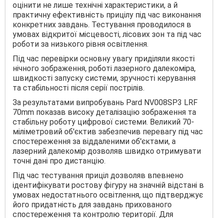
оцінити не лише технічні характеристики, а й
практичну ефективність прицілу під час виконання
конкретних завдань. Тестування проводилося в
умовах відкритої місцевості, лісових зон та під час
роботи за низького рівня освітлення.
Під час перевірки основну увагу приділяли якості
нічного зображення, роботі лазерного далекоміра,
швидкості запуску системи, зручності керування
та стабільності після серії пострілів.
За результатами випробувань Pard NV008SP3 LRF
70mm показав високу деталізацію зображення та
стабільну роботу цифрової системи. Великий 70-
міліметровий об'єктив забезпечив перевагу під час
спостереження за віддаленими об'єктами, а
лазерний далекомір дозволяв швидко отримувати
точні дані про дистанцію.
Під час тестування приціл дозволяв впевнено
ідентифікувати ростову фігуру на значній відстані в
умовах недостатнього освітлення, що підтверджує
його придатність для завдань прихованого
спостереження та контролю території. Для