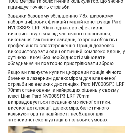
1000 метрів та балістичний калькулятор, що значно
підвищує точність стрільби.
Завдяки базовому збільшенню 7,8x, широкому
набору цифрових функцій і міцній конструкції Pard
NV008SP3 LRF 70mm однаково ефективно
використовується під час нічного полювання,
виконання тактичних завдань, охорони об'єктів і
професійного спостереження. Приціл дозволяє
використовувати один оптичний комплекс вдень, у
сутінках і вночі без необхідності змінювати
обладнання чи повторно пристрілювати зброю.
Якщо ви плануєте купити цифровий приціл нічного
бачення з лазерним далекоміром для впевненої
стрільби на великих дистанціях, Pard NV008SP3 LRF
70mm стане одним із найкращих рішень у своєму
класі. Ціна Pard NV008SP3 LRF 70mm
виправдовується поєднанням якісної оптики,
високої деталізації, далекоміра, балістичного
калькулятора та надійності, необхідної для
інтенсивної експлуатації в польових умовах.