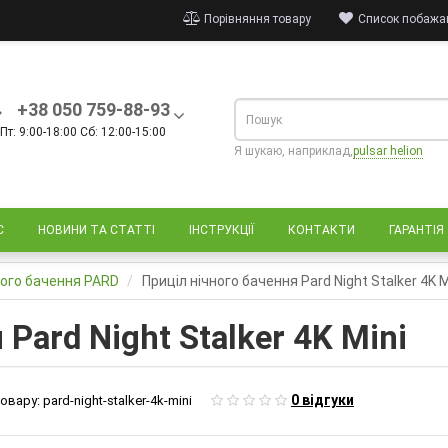
Порівняння товару
Список побажан
+38 050 759-88-93
Пт: 9:00-18:00 Сб: 12:00-15:00
Я шукаю, наприклад,
pulsar helion
С
НОВИНИ ТА СТАТТІ
ІНСТРУКЦІЇ
КОНТАКТИ
ГАРАНТІЯ
ного бачення PARD
Приціл нічного бачення Pard Night Stalker 4K M
Pard Night Stalker 4K Mini
0 відгуки
овару:
pard-night-stalker-4k-mini