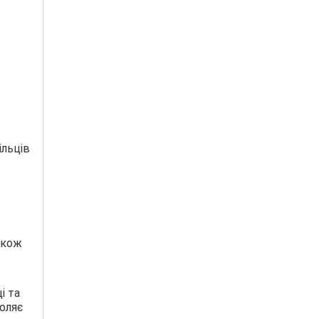
ільців
акож
і та
оляє