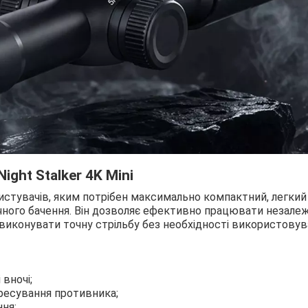
ght Stalker 4K Mini
ористувачів, яким потрібен максимально компактний, легкий 
чного бачення. Він дозволяє ефективно працювати незале
а виконувати точну стрільбу без необхідності використову
вночі;
есування противника;
ння;