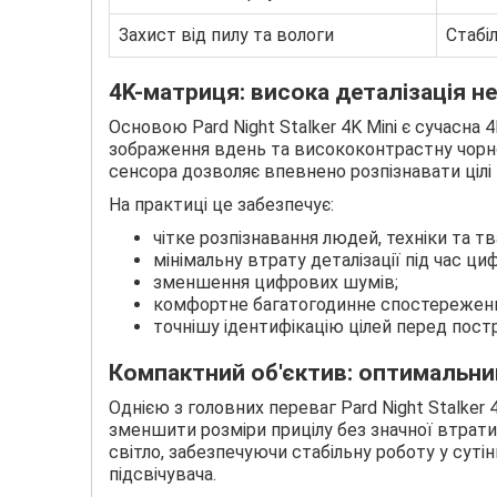
Захист від пилу та вологи
Стабі
4K-матриця: висока деталізація н
Основою Pard Night Stalker 4K Mini є сучасна
зображення вдень та висококонтрастну чорно-
сенсора дозволяє впевнено розпізнавати цілі 
На практиці це забезпечує:
чітке розпізнавання людей, техніки та тв
мінімальну втрату деталізації під час 
зменшення цифрових шумів;
комфортне багатогодинне спостереженн
точнішу ідентифікацію цілей перед постр
Компактний об'єктив: оптимальни
Однією з головних переваг Pard Night Stalker
зменшити розміри прицілу без значної втрат
світло, забезпечуючи стабільну роботу у сутін
підсвічувача.