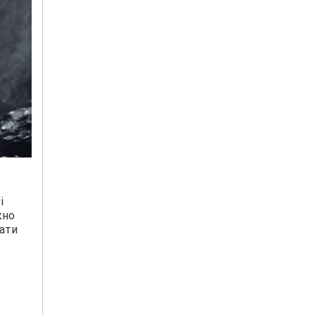
і
жно
вати