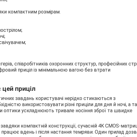
ки компактним розмірам.
острілом;
чі;
свічувачем;
ерів, співробітників охоронних структур, професійних стр
ифровий приціл із мінімальною вагою без втрати
 цей приціл
тичних завдань користувачі нерідко стикаються з
ідністю використовувати різні приціли для дня й ночі, а т
ти оптики ускладнюють тривале носіння зброї та швидке
ня завдяки компактній конструкції, сучасній 4K CMOS-матриц
працює вдень і після настання темряви. Один прилад дозв