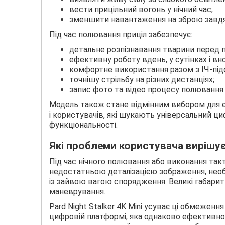
вести прицільний вогонь у нічний час;
зменшити навантаження на зброю завдя
Під час полювання приціл забезпечує:
детальне розпізнавання тварини перед п
ефективну роботу вдень, у сутінках і вно
комфортне використання разом з ІЧ-під
точнішу стрільбу на різних дистанціях;
запис фото та відео процесу полювання.
Модель також стане відмінним вибором для єг
і користувачів, які шукають універсальний ц
функціональності.
Які проблеми користувача вирішує
Під час нічного полювання або виконання так
недостатньою деталізацією зображення, необх
із зайвою вагою спорядження. Великі габари
маневрування.
Pard Night Stalker 4K Mini усуває ці обмежен
цифровій платформі, яка однаково ефективно 