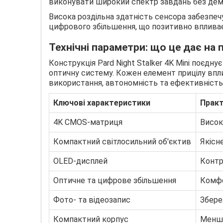
виконувати широкий спектр завдань без дем
Висока роздільна здатність сенсора забезпечу
цифрового збільшення, що позитивно впливає 
Технічні параметри: що це дає на 
Конструкція Pard Night Stalker 4K Mini поєдн
оптичну систему. Кожен елемент прицілу впли
використання, автономність та ефективність
Ключові характеристики
Практ
4K CMOS-матриця
Висока
Компактний світлосильний об'єктив
Якісн
OLED-дисплей
Контр
Оптичне та цифрове збільшення
Комфо
Фото- та відеозапис
Збере
Компактний корпус
Менша