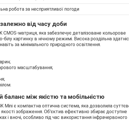
льна робота за несприятливої погоди
езалежно від часу доби
 4K CMOS-матриця, яка забезпечує деталізоване кольорове
білу картинку в нічному режимі. Висока роздільна здатні
навіть за мінімального природного освітлення.
арин;
цифрового масштабування;
я;
ілом.
й баланс між якістю та мобільністю
 4K Mini є компактна оптична система, яка дозволила суттєв
и якості зображення. Об'єктив ефективно збирає доступне
ках і вночі, особливо під час використання інфрачервоного