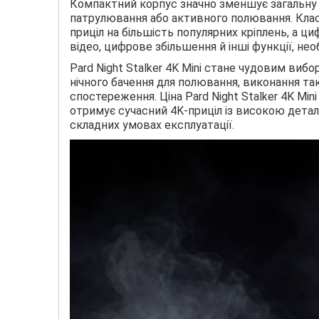
Компактний корпус значно зменшує загальну в
патрулювання або активного полювання. Кл
приціл на більшість популярних кріплень, а ц
відео, цифрове збільшення й інші функції, не
Pard Night Stalker 4K Mini стане чудовим виб
нічного бачення для полювання, виконання та
спостереження. Ціна Pard Night Stalker 4K M
отримує сучасний 4K-приціл із високою детал
складних умовах експлуатації.