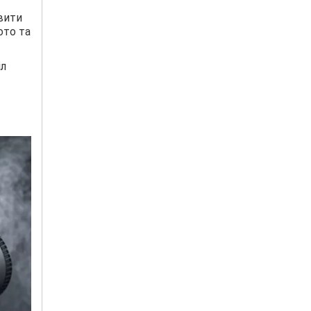
вити
ото та
іл