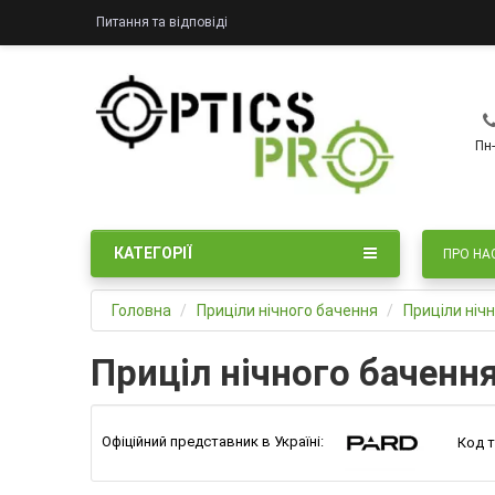
Питання та відповіді
Пн-
КАТЕГОРІЇ
ПРО НА
Головна
Приціли нічного бачення
Приціли ніч
Приціл нічного бачення 
Офіційний представник в Україні:
Код т