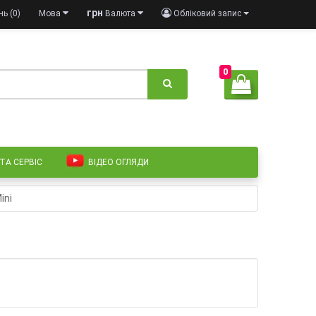
грн
ь (0)
Мова
Валюта
Обліковий запис
0
 ТА СЕРВІС
ВІДЕО ОГЛЯДИ
ini