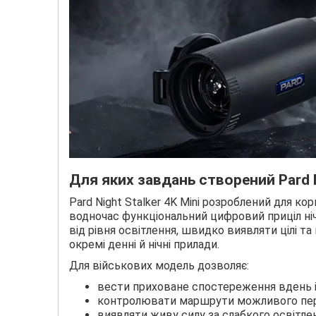
Для яких завдань створений Pard Ni
Pard Night Stalker 4K Mini розроблений для к
водночас функціональний цифровий приціл ні
від рівня освітлення, швидко виявляти цілі т
окремі денні й нічні прилади.
Для військових модель дозволяє:
вести приховане спостереження вдень і 
контролювати маршрути можливого пер
виявляти живу силу за слабкого освітле