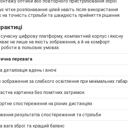
онтажу оптики або повторного пристрілювання зброї.
є чітке розпізнавання цілей навіть після використання
на точність стрільби та швидкість прийняття рішення.
практиці
ує сучасну цифрову платформу, компактний корпус і якісну
ває не лише на якість зображення, а й на комфорт
 роботи в польових умовах.
ична перевага
 деталізація вдень і вночі
е зображення за слабкого освітлення при мінімальних габа
астна картинка без помітних затримок
ртне спостереження на різних дистанціях
ження результатів спостереження та стрільби
 вага зброї та кращий баланс