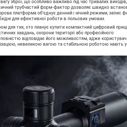
агу зброї, що особливо важливо під час тривалих виходів,
асичний трубчастий форм-фактор дозволяє швидко встано
ифрова платформа об'єднує денний і нічний режими, запис ф
обхідні для ефективної роботи в польових умовах.
ором для тих, хто планує купити компактний цифровий приц
ктичних завдань, охорони території або професійного
ini повністю відповідає його можливостям, адже користувач
ізацією, невеликою вагою та стабільною роботою навіть у