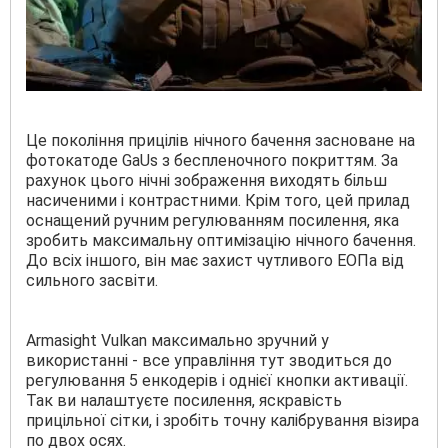
Це покоління прицілів нічного бачення засноване на
фотокатоде GaUs з беспленочного покриттям. За
рахунок цього нічні зображення виходять більш
насиченими і контрастними. Крім того, цей прилад
оснащений ручним регулюванням посилення, яка
зробить максимальну оптимізацію нічного бачення.
До всіх іншого, він має захист чутливого ЕОПа від
сильного засвіти.
Armasight Vulkan максимально зручний у
використанні - все управління тут зводиться до
регулювання 5 енкодерів і однієї кнопки активації.
Так ви налаштуєте посилення, яскравість
прицільної сітки, і зробіть точну калібрування візира
по двох осях.