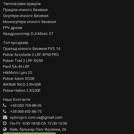
Тепловізійні приціли
Приціли нічного бачення
Окуляри нічного бачення
Монокуляри нічного бачення
FPV-дрони
Квадрокоптер DJI Mavic 3T
Топ продажів
Прилад нічного бачення PVS 14
Pulsar Accolade 2 LRF XP50 PRO
Pulsar Trail 2 LRF XQ50
Pard SA-45 LRF
HikMicro Lynx 25
Pulsar Axion XQ38
INFIRAY RICO 2 RH50R
Pulsar Helion 2 XQ50F
Наші Контакти
+38 050 759-88-93
+38 068 692-86-75
opticspro.com.ua@gmail.com
Пн-Пт: 9:00-18:00 Сб: 12:00-15:00
Київ, бульвар Лесі Українки, 26