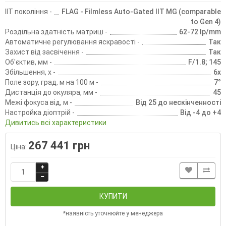
IIT покоління -
FLAG - Filmless Auto-Gated IIT MG (comparable
to Gen 4)
Роздільна здатність матриці -
62-72 lp/mm
Автоматичне регулювання яскравості -
Так
Захист від засвічення -
Так
Об'єктив, мм -
F/1.8; 145
Збільшення, х -
6x
Поле зору, град, м на 100 м -
7°
Дистанція до окуляра, мм -
45
Межі фокуса від, м -
Від 25 до нескінченності
Настройка діоптрій -
Від -4 до +4
Дивитись всі характеристики
267 441 грн
Ціна:
КУПИТИ
*наявність уточнюйте у менеджера