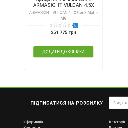
ARMASIGHT VULCAN 4.5X
Gen3 Alpha MG США
ARMASIGHT VULCAN 4.5X Gen3 Alpha
MG
0
251 775 грн
ДОДАТИ ДО КОШИКА
ПІДПИСАТИСЯ НА РОЗСИЛКУ
Інформація
Категорії
Контакти
Бренди