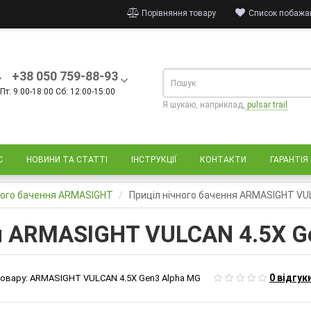
Порівняння товару
Список побажан
+38 050 759-88-93
Пт: 9:00-18:00 Сб: 12:00-15:00
Я шукаю, наприклад,
pulsar trail
С
НОВИНИ ТА СТАТТІ
ІНСТРУКЦІЇ
КОНТАКТИ
ГАРАНТІЯ
ного бачення ARMASIGHT
Приціл нічного бачення ARMASIGHT VU
ня ARMASIGHT VULCAN 4.5X 
0 відгук
овару:
ARMASIGHT VULCAN 4.5X Gen3 Alpha MG