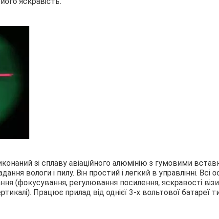
 його яскравість.
виконаний зі сплаву авіаційного алюмінію з гумовими встав
ння вологи і пилу. Він простий і легкий в управлінні. Всі о
ння (фокусування, регулювання посилення, яскравості візи
ртикалі). Працює прилад від однієї 3-х вольтової батареї т