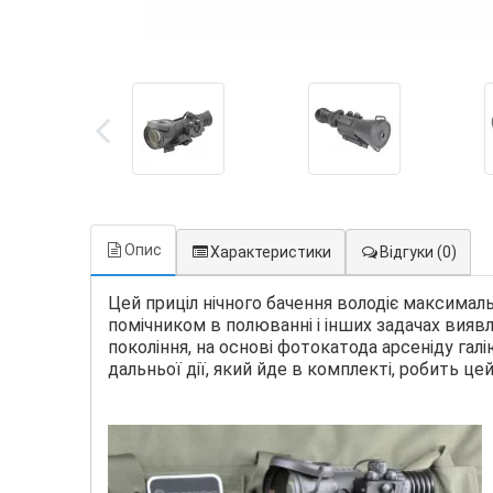
Опис
Характеристики
Відгуки
(0)
Цей приціл нічного бачення володіє максима
помічником в полюванні і інших задачах виявл
покоління, на основі фотокатода арсеніду галі
дальньої дії, який йде в комплекті, робить ц