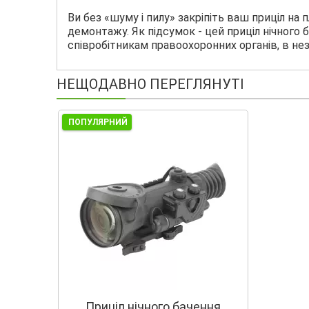
Ви без «шуму і пилу» закріпіть ваш приціл н
демонтажу. Як підсумок - цей приціл нічного 
співробітникам правоохоронних органів, в нез
НЕЩОДАВНО ПЕРЕГЛЯНУТІ
ПОПУЛЯРНИЙ
Приціл нічного бачення