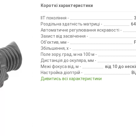
Короткі характеристики
IIT покоління -
Роздільна здатність матриці -
64
Автоматичне регулювання яскравості -
Захист від засвічення -
Об'єктив, мм -
F
Збільшення, х -
Поле зору, град, м на 100 м -
Дистанція до окуляра, мм -
Межі фокуса від, м -
від 10 до неск
Настройка діоптрій -
Ві
Дивитись всі характеристики