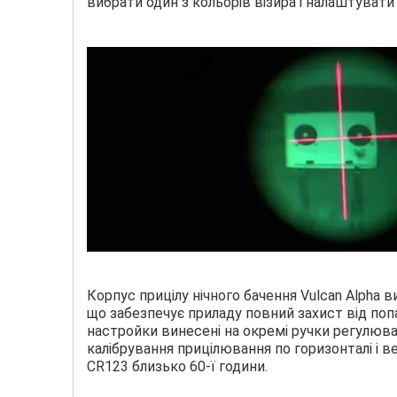
вибрати один з кольорів візира і налаштувати
Корпус прицілу нічного бачення Vulcan Alpha 
що забезпечує приладу повний захист від попада
настройки винесені на окремі ручки регулюва
калібрування прицілювання по горизонталі і ве
CR123 близько 60-ї години.