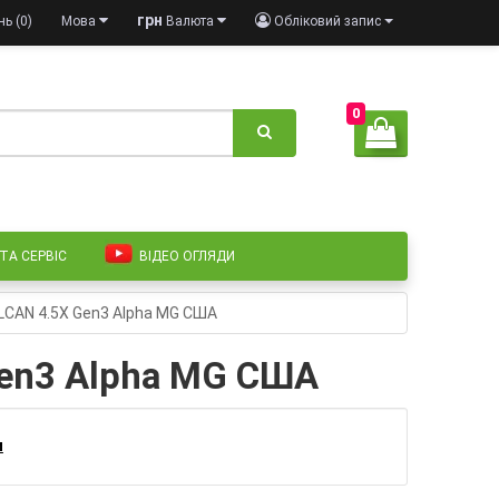
грн
ь (0)
Мова
Валюта
Обліковий запис
0
 ТА СЕРВІС
ВІДЕО ОГЛЯДИ
LCAN 4.5X Gen3 Alpha MG США
Gen3 Alpha MG США
и