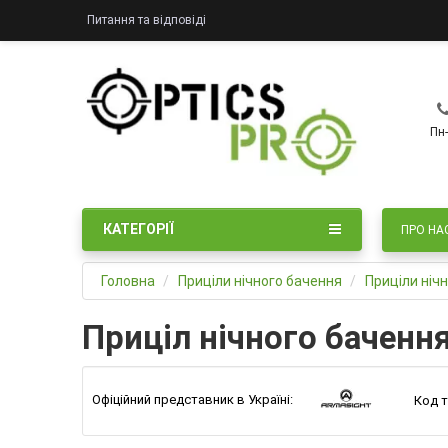
Питання та відповіді
Пн-
КАТЕГОРІЇ
ПРО НА
Головна
Приціли нічного бачення
Приціли ніч
Приціл нічного бачен
Офіційний представник в Україні:
Код т