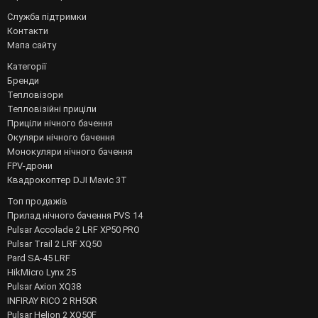
Служба підтримки
Контакти
Мапа сайту
Категорії
Бренди
Тепловізори
Тепловізійні приціли
Приціли нічного бачення
Окуляри нічного бачення
Монокуляри нічного бачення
FPV-дрони
Квадрокоптер DJI Mavic 3T
Топ продажів
Прилад нічного бачення PVS 14
Pulsar Accolade 2 LRF XP50 PRO
Pulsar Trail 2 LRF XQ50
Pard SA-45 LRF
HikMicro Lynx 25
Pulsar Axion XQ38
INFIRAY RICO 2 RH50R
Pulsar Helion 2 XQ50F