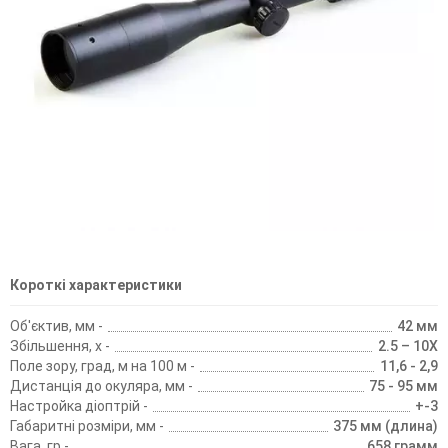
Короткі характеристики
Об'єктив, мм -
42 мм
Збільшення, х -
2.5 – 10X
Поле зору, град, м на 100 м -
11,6 - 2,9
Дистанція до окуляра, мм -
75 - 95 мм
Настройка діоптрій -
+-3
Габаритні розміри, мм -
375 мм (длина)
Вага, гр -
658 грамм