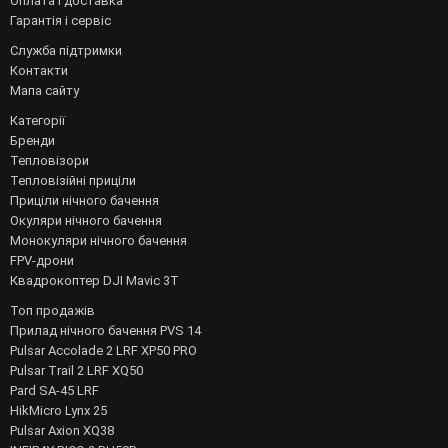
Оплата і доставка
Гарантія і сервіс
Служба підтримки
Контакти
Мапа сайту
Категорії
Бренди
Тепловізори
Тепловізійні приціли
Приціли нічного бачення
Окуляри нічного бачення
Монокуляри нічного бачення
FPV-дрони
Квадрокоптер DJI Mavic 3T
Топ продажів
Прилад нічного бачення PVS 14
Pulsar Accolade 2 LRF XP50 PRO
Pulsar Trail 2 LRF XQ50
Pard SA-45 LRF
HikMicro Lynx 25
Pulsar Axion XQ38