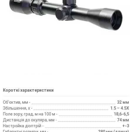
Короткі характеристики
Об'єктив, мм -
32 мм
Збільшення, х -
1.5 – 4.5X
Поле зору, град, м на 100 м -
18,6-6,5
Дистанція до окуляра, мм -
74 мм
Настройка діоптрій -
+-3
Габаритні розміри, мм -
280 мм (длина)