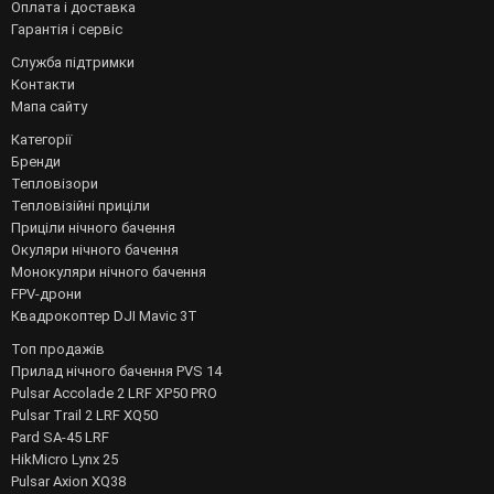
Оплата і доставка
Гарантія і сервіс
Служба підтримки
Контакти
Мапа сайту
Категорії
Бренди
Тепловізори
Тепловізійні приціли
Приціли нічного бачення
Окуляри нічного бачення
Монокуляри нічного бачення
FPV-дрони
Квадрокоптер DJI Mavic 3T
Топ продажів
Прилад нічного бачення PVS 14
Pulsar Accolade 2 LRF XP50 PRO
Pulsar Trail 2 LRF XQ50
Pard SA-45 LRF
HikMicro Lynx 25
Pulsar Axion XQ38