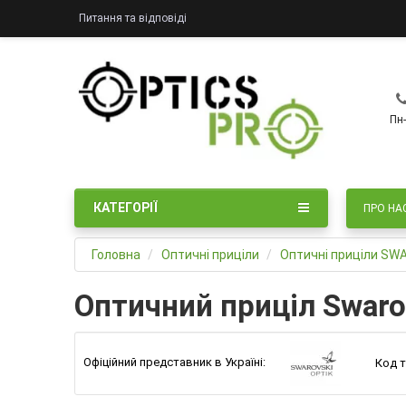
Питання та відповіді
Пн-
КАТЕГОРІЇ
ПРО НА
Головна
Оптичні приціли
Оптичні приціли SW
Оптичний приціл Swarovs
Офіційний представник в Україні:
Код т