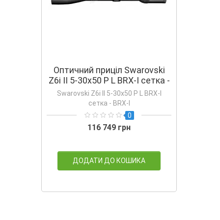
Оптичний приціл Swarovski
Z6i II 5-30x50 P L BRX-I сетка -
BRX-I
Swarovski Z6i II 5-30x50 P L BRX-I
сетка - BRX-I
0
116 749 грн
ДОДАТИ ДО КОШИКА