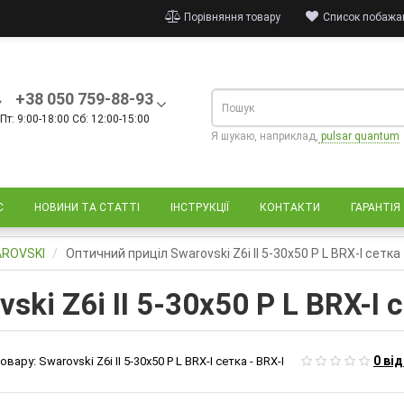
Порівняння товару
Список побажан
+38 050 759-88-93
Пт: 9:00-18:00 Сб: 12:00-15:00
Я шукаю, наприклад,
pulsar quantum
С
НОВИНИ ТА СТАТТІ
ІНСТРУКЦІЇ
КОНТАКТИ
ГАРАНТІЯ
AROVSKI
Оптичний приціл Swarovski Z6i II 5-30x50 P L BRX-I сетка 
ki Z6i II 5-30x50 P L BRX-I с
0 ві
овару:
Swarovski Z6i II 5-30x50 P L BRX-I сетка - BRX-I