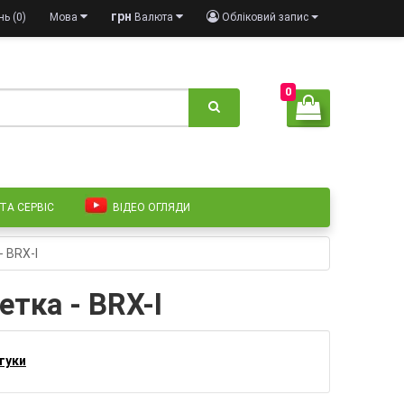
грн
ь (0)
Мова
Валюта
Обліковий запис
0
 ТА СЕРВІС
ВІДЕО ОГЛЯДИ
- BRX-I
етка - BRX-I
дгуки