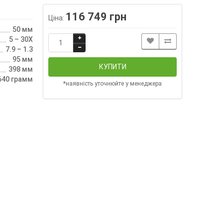
116 749 грн
Ціна:
50 мм
5 – 30X
7.9 – 1.3
95 мм
КУПИТИ
398 мм
640 грамм
*наявність уточнюйте у менеджера