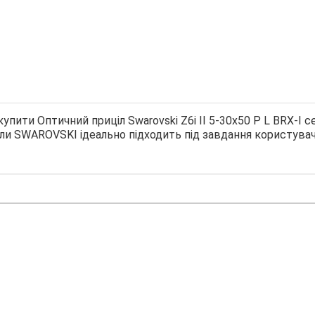
пити Оптичний приціл Swarovski Z6i II 5-30x50 P L BRX-I с
ли SWAROVSKI ідеально підходить під завдання користувач