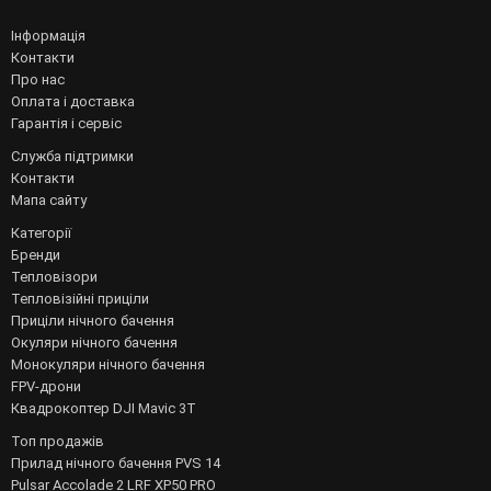
Інформація
Контакти
Про нас
Оплата і доставка
Гарантія і сервіс
Служба підтримки
Контакти
Мапа сайту
Категорії
Бренди
Тепловізори
Тепловізійні приціли
Приціли нічного бачення
Окуляри нічного бачення
Монокуляри нічного бачення
FPV-дрони
Квадрокоптер DJI Mavic 3T
Топ продажів
Прилад нічного бачення PVS 14
Pulsar Accolade 2 LRF XP50 PRO