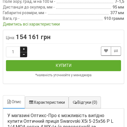
Поле зору, град, м на 100 м -
7-1,5
Дистанція до окуляра, мм -
95 мм
Габаритні розміри, мм -
377 мм
Вага, гр -
910 грамм
Дивитись всі характеристики
154 161 грн
Ціна:
КУПИТИ
*наявність уточнюйте у менеджера
Опис
Характеристики
Відгуки
(0)
У магазині Оптикс-Про є можливість вигідно
купити Оптичний приціл Swarovski X5i 5-25x56 P L
1/4 MOA сетка 4 WX-I+ (с подсветкой) за