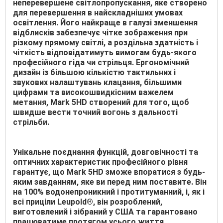
неперевершене світлопропускання, яке створено
для перевершення в найскладніших умовах
освітлення. Його найкраще в галузі зменшення
відблисків забезпечує чітке зображення при
різкому прямому світлі, а роздільна здатність і
чіткість відповідатимуть вимогам будь-якого
професійного гіда чи стрільця. Ергономічний
дизайн із більшою кількістю тактильних і
звукових налаштувань клацання, більшими
цифрами та високошвидкісним важелем
метання, Mark 5HD створений для того, щоб
швидше вести точний вогонь з дальності
стрільби.
Унікальне поєднання функцій, довговічності та
оптичних характеристик професійного рівня
гарантує, що Mark 5HD зможе впоратися з будь-
яким завданням, яке ви перед ним поставите. Він
на 100% водонепроникний і протитуманний, і, як і
всі приціли Leupold®, він розроблений,
виготовлений і зібраний у США та гарантовано
працюватиме протягом усього життя.