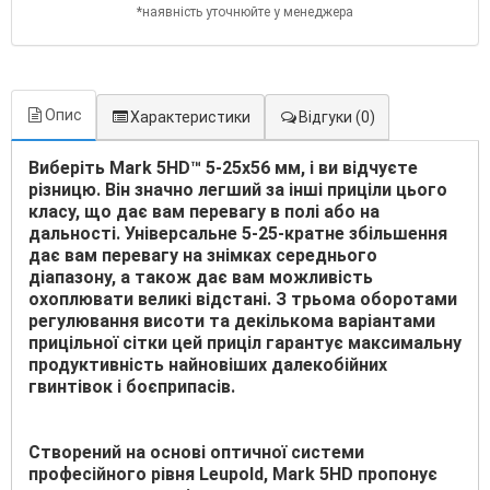
*наявність уточнюйте у менеджера
Опис
Характеристики
Відгуки
(0)
Виберіть Mark 5HD™ 5-25x56 мм, і ви відчуєте
різницю. Він значно легший за інші приціли цього
класу, що дає вам перевагу в полі або на
дальності. Універсальне 5-25-кратне збільшення
дає вам перевагу на знімках середнього
діапазону, а також дає вам можливість
охоплювати великі відстані. З трьома оборотами
регулювання висоти та декількома варіантами
прицільної сітки цей приціл гарантує максимальну
продуктивність найновіших далекобійних
гвинтівок і боєприпасів.
Створений на основі оптичної системи
професійного рівня Leupold, Mark 5HD пропонує