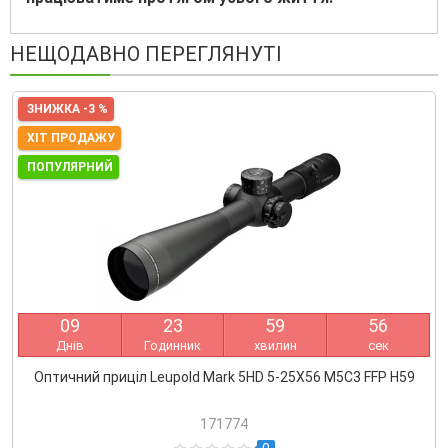
НЕЩОДАВНО ПЕРЕГЛЯНУТІ
ЗНИЖКА -3 %
ХІТ ПРОДАЖУ
ПОПУЛЯРНИЙ
0
9
2
3
5
9
5
6
Днів
Годинник
хвилин
сек
Оптичний приціл Leupold Mark 5HD 5-25X56 M5C3 FFP H59
171774