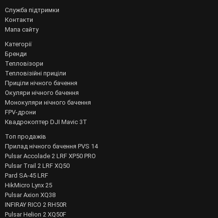
Служба підтримки
Контакти
Мапа сайту
Категорії
Бренди
Тепловізори
Тепловізійні приціли
Приціли нічного бачення
Окуляри нічного бачення
Монокуляри нічного бачення
FPV-дрони
Квадрокоптер DJI Mavic 3T
Топ продажів
Прилад нічного бачення PVS 14
Pulsar Accolade 2 LRF XP50 PRO
Pulsar Trail 2 LRF XQ50
Pard SA-45 LRF
HikMicro Lynx 25
Pulsar Axion XQ38
INFIRAY RICO 2 RH50R
Pulsar Helion 2 XQ50F