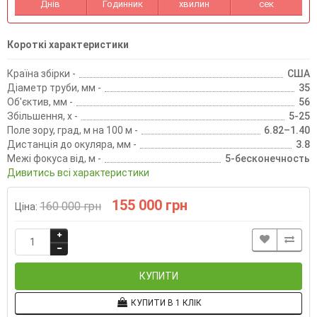
Днів
Годинник
хвилин
сек
Короткі характеристики
Країна збірки -
США
Діаметр труби, мм -
35
Об'єктив, мм -
56
Збільшення, х -
5-25
Поле зору, град, м на 100 м -
6.82–1.40
Дистанція до окуляра, мм -
3.8
Межі фокуса від, м -
5-бесконечность
Дивитись всі характеристики
155 000 грн
160 000 грн
Ціна:
КУПИТИ
КУПИТИ В 1 КЛІК