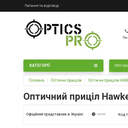
Питання та відповіді
Пн-
КАТЕГОРІЇ
ПРО НА
Головна
Оптичні приціли
Оптичні приціли HA
Оптичний приціл Hawke
Офіційний представник в Україні:
Код т