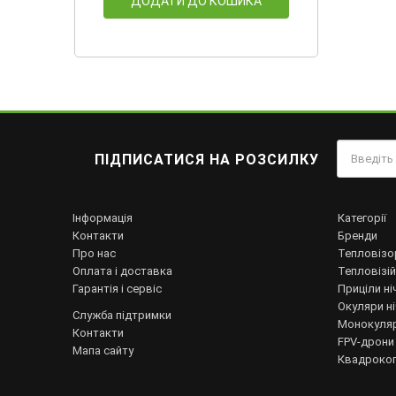
ДОДАТИ ДО КОШИКА
ПІДПИСАТИСЯ НА РОЗСИЛКУ
Інформація
Категорії
Контакти
Бренди
Про нас
Тепловізо
Оплата і доставка
Тепловізій
Гарантія і сервіс
Приціли ні
Окуляри н
Служба підтримки
Монокуляр
Контакти
FPV-дрони
Мапа сайту
Квадрокоп