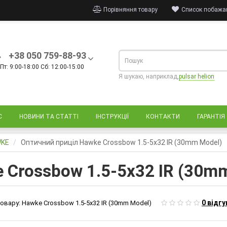
Порівняння товару
Список побажан
+38 050 759-88-93
Пт: 9:00-18:00 Сб: 12:00-15:00
Я шукаю, наприклад,
pulsar helion
С
НОВИНИ ТА СТАТТІ
ІНСТРУКЦІЇ
КОНТАКТИ
ГАРАНТІЯ
WKE
Оптичний приціл Hawke Crossbow 1.5-5х32 IR (30mm Model)
 Crossbow 1.5-5х32 IR (30m
0 відгу
овару:
Hawke Crossbow 1.5-5х32 IR (30mm Model)