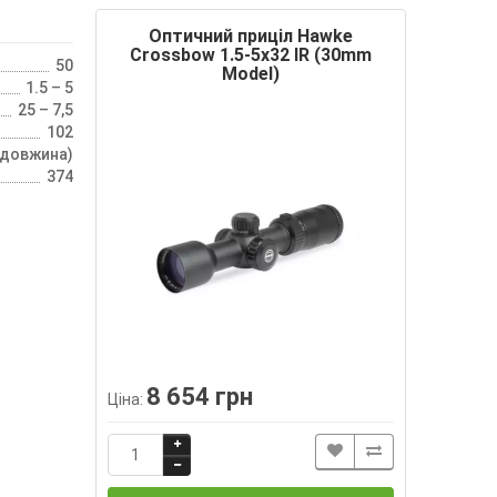
Оптичний приціл Hawke
Crossbow 1.5-5х32 IR (30mm
50
Model)
1.5 – 5
25 – 7,5
102
(довжина)
374
8 654 грн
Ціна: