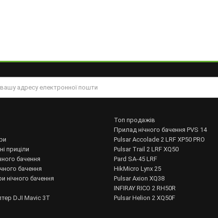
Топ продажів
Прилад нічного бачення PVS 14
ри
Pulsar Accolade 2 LRF XP50 PRO
ні приціли
Pulsar Trail 2 LRF XQ50
чного бачення
Pard SA-45 LRF
ічного бачення
HikMicro Lynx 25
и нічного бачення
Pulsar Axion XQ38
INFIRAY RICO 2 RH50R
тер DJI Mavic 3T
Pulsar Helion 2 XQ50F