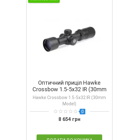
Оптичний приціл Hawke
Crossbow 1.5-5х32 IR (30mm
Model)
Hawke Crossbow 1.5-5х32 IR (30mm
Model)
0
8 654 грн