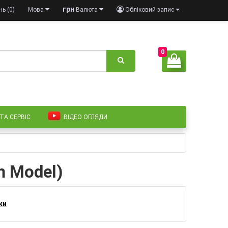
грн
ь (0)
Мова
Валюта
Обліковий запис
0
 ТА СЕРВІС
ВІДЕО ОГЛЯДИ
m Model)
ки