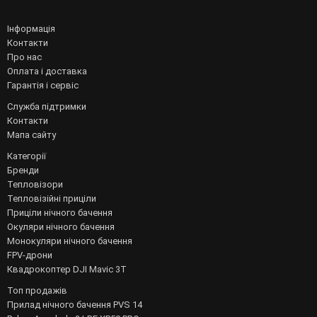
Інформація
Контакти
Про нас
Оплата і доставка
Гарантія і сервіс
Служба підтримки
Контакти
Мапа сайту
Категорії
Бренди
Тепловізори
Тепловізійні приціли
Приціли нічного бачення
Окуляри нічного бачення
Монокуляри нічного бачення
FPV-дрони
Квадрокоптер DJI Mavic 3T
Топ продажів
Прилад нічного бачення PVS 14