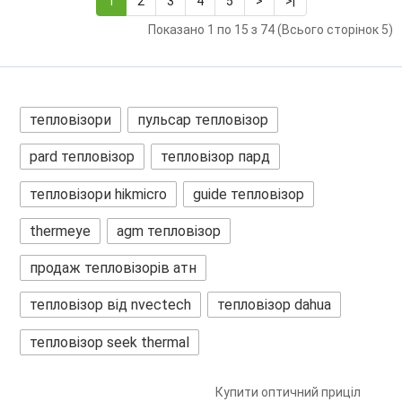
1
2
3
4
5
>
>|
Показано 1 по 15 з 74 (Всього сторінок 5)
тепловізори
пульсар тепловізор
pard тепловізор
тепловізор пард
тепловізори hikmicro
guide тепловізор
thermeye
agm тепловізор
продаж тепловізорів атн
тепловізор від nvectech
тепловізор dahua
тепловізор seek thermal
Купити оптичний приціл