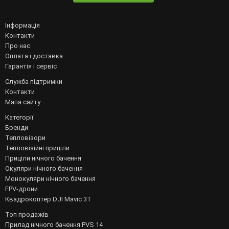
Інформація
Контакти
Про нас
Оплата і доставка
Гарантія і сервіс
Служба підтримки
Контакти
Мапа сайту
Категорії
Бренди
Тепловізори
Тепловізійні приціли
Приціли нічного бачення
Окуляри нічного бачення
Монокуляри нічного бачення
FPV-дрони
Квадрокоптер DJI Mavic 3T
Топ продажів
Прилад нічного бачення PVS 14