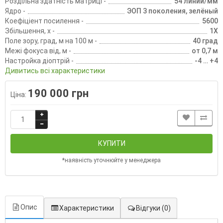
Роздільна здатність матриці -
54 линий/мм
Ядро -
ЭОП 3 поколения, зелёный
Коефіціент посилення -
5600
Збільшення, х -
1Х
Поле зору, град, м на 100 м -
40 град
Межі фокуса від, м -
от 0,7 м
Настройка діоптрій -
-4 … +4
Дивитись всі характеристики
190 000 грн
Ціна:
КУПИТИ
*наявність уточнюйте у менеджера
Опис
Характеристики
Відгуки
(0)