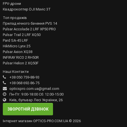
FPV-дрони
Квадрокоптер DJI Mavic 3T
Топ продажів
Прилад нічного бачення PVS 14
Pulsar Accolade 2 LRF XP50 PRO
Pulsar Trail 2 LRF XQ50
Pard SA-45 LRF
HikMicro Lynx 25
Pulsar Axion XQ38
INFIRAY RICO 2 RH50R
Pulsar Helion 2 XQ50F
Наші Контакти
+38 050 759-88-93
+38 068 692-86-75
opticspro.com.ua@gmail.com
Пн-Пт: 9:00-18:00 Сб: 12:00-15:00
Київ, бульвар Лесі Українки, 26
ЗВОРОТНІЙ ДЗВІНОК
Інтернет магазин OPTICS-PRO.COM.UA © 2026