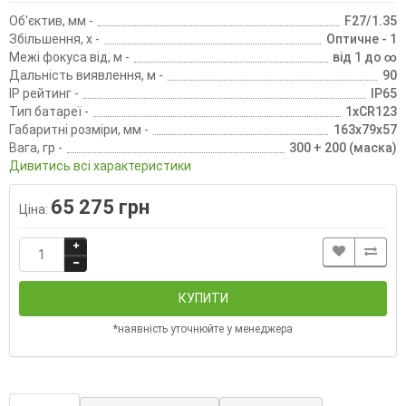
Об'єктив, мм -
F27/1.35
Збільшення, х -
Оптичне - 1
Межі фокуса від, м -
від 1 до ∞
Дальність виявлення, м -
90
IP рейтинг -
IP65
Тип батареї -
1хCR123
Габаритні розміри, мм -
163x79x57
Вага, гр -
300 + 200 (маска)
Дивитись всі характеристики
65 275 грн
Ціна:
КУПИТИ
*наявність уточнюйте у менеджера