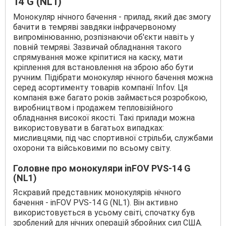
14 G (NL1)
Монокуляр нічного бачення - прилад, який дає змогу
бачити в темряві завдяки інфрачервоному
випромінюванню, розпізнаючи об'єкти навіть у
повній темряві. Зазвичай обладнання такого
спрямування може кріпитися на каску, мати
кріплення для встановлення на зброю або бути
ручним. Підібрати монокуляр нічного бачення можна
серед асортименту товарів компанії Infov. Ця
компанія вже багато років займається розробкою,
виробництвом і продажем тепловізійного
обладнання високої якості. Такі прилади можна
використовувати в багатьох випадках:
мисливцями, під час спортивної стрільби, службами
охорони та військовими по всьому світу.
Головне про монокуляри inFOV PVS-14 G
(NL1)
Яскравий представник монокулярів нічного
бачення - inFOV PVS-14 G (NL1). Він активно
використовується в усьому світі, спочатку був
зроблений для нічних операцій збройних сил США.