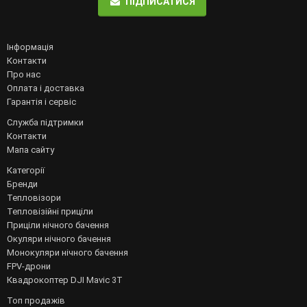
ПІДПИСАТИСЯ
Інформація
Контакти
Про нас
Оплата і доставка
Гарантія і сервіс
Служба підтримки
Контакти
Мапа сайту
Категорії
Бренди
Тепловізори
Тепловізійні приціли
Приціли нічного бачення
Окуляри нічного бачення
Монокуляри нічного бачення
FPV-дрони
Квадрокоптер DJI Mavic 3T
Топ продажів