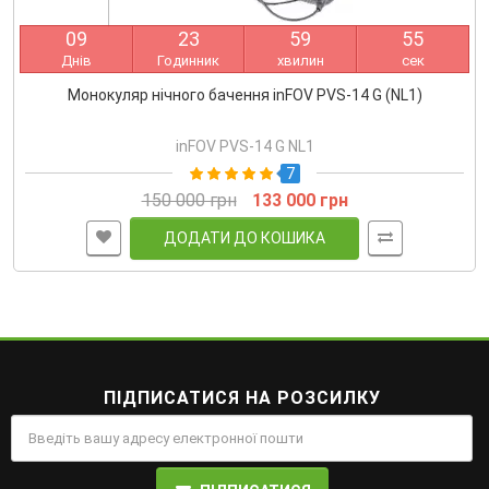
0
9
2
3
5
9
5
5
Днів
Годинник
хвилин
сек
Монокуляр нічного бачення inFOV PVS-14 G (NL1)
inFOV PVS-14 G NL1
7
150 000 грн
133 000 грн
ДОДАТИ ДО КОШИКА
ПІДПИСАТИСЯ НА РОЗСИЛКУ