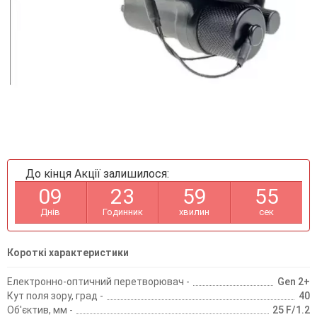
До кінця Акції залишилося:
0
9
2
3
5
9
5
5
Днів
Годинник
хвилин
сек
Короткі характеристики
Електронно-оптичний перетворювач -
Gen 2+
Кут поля зору, град -
40
Об'єктив, мм -
25 F/1.2