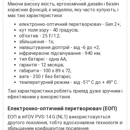
Маючи високу якість, ергономічний дизайн і безліч
корисних функцій, є моделлю, яку часто купують, і
має такі характеристики:
електронно-оптичний перетворювач - Gen 2+;
кут поля зору - 40 градусів;
об'єктив - 25 F/1.2;
збільшення - 1х;
налаштування діоптрій - від -6 до +2;
інфрачервоне підсвічування - 940 нм;
тип батареї - одна АА;
гарантія - 12 місяців;
габарити - 100 x 89 x 72;
вага - 350 г без батареї;
температурний режим - від -51° C до + 49° C.
Такі характеристики роблять прилад дуже зручним і
ефективним у використанні.
Електронно-оптичний перетворювач (ЕОП)
ЕОП в inFOV PVS-14 G (NL1) використовується
другого покоління, тобто вдосконалена технологія зі
збільшеним коефіцієнтом посилення.