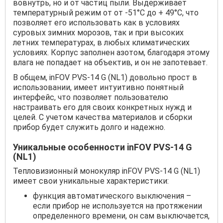
вовнутрь, но и от частиц пыли. Выдерживает
температурный режим от от -51°C до + 49°C, что
позволяет его использовать как в условиях
суровых зимних морозов, так и при высоких
летних температурах, в любых климатических
условиях. Корпус заполнен азотом, благодаря этому
влага не попадает на объектив, и он не запотевает.
В общем, inFOV PVS-14 G (NL1) довольно прост в
использовании, имеет интуитивно понятный
интерфейс, что позволяет пользователю
настраивать его для своих конкретных нужд и
целей. С учетом качества материалов и сборки
прибор будет служить долго и надежно.
Уникальные особенности inFOV PVS-14 G
(NL1)
Тепловизионный монокуляр inFOV PVS-14 G (NL1)
имеет свои уникальные характеристики:
функция автоматического выключения –
если прибор не используется на протяжении
определенного времени, он сам выключается,