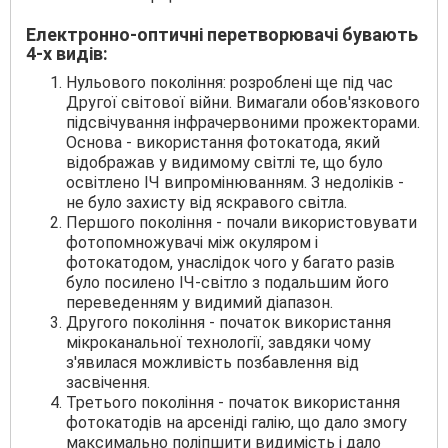
Електронно-оптичні перетворювачі бувають
4-х видів:
Нульового покоління: розроблені ще під час
Другої світової війни. Вимагали обов'язкового
підсвічування інфрачервоними прожекторами.
Основа - використання фотокатода, який
відображав у видимому світлі те, що було
освітлено ІЧ випромінюванням. З недоліків -
не було захисту від яскравого світла.
Першого покоління - почали використовувати
фотопомножувачі між окуляром і
фотокатодом, унаслідок чого у багато разів
було посилено ІЧ-світло з подальшим його
переведенням у видимий діапазон.
Другого покоління - початок використання
мікроканальної технології, завдяки чому
з'явилася можливість позбавлення від
засвічення.
Третього покоління - початок використання
фотокатодів на арсеніді галію, що дало змогу
максимально поліпшити видимість і дало