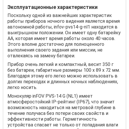
Эксплуатационные характеристики
Поскольку одной из важнейших характеристик
работы приборов ночного видения является время
автономной работы, infov-pvs14-g-nl1 находится в
выигрышном положении. Он имеет одну батарейку
АА, которая имеет время работы около 40 часов.
Этого вполне достаточно для полноценного
выполнения своего задания или миссии, не
отвлекаясь на замену батареи.
Прибор очень легкий и компактный, весит 350 г
без батареи, габаритные размеры 100 x 89 x 72 мм.
Благодаря этому его легко можно использовать в
долгих переходах и длинных ночных наблюдениях,
легко носить.
Монокуляр inFOV PVS-14 G (NL1) имеет
атмосферостойкий IP-рейтинг (IP67), что значит
возможность находиться на метровой глубине в
течение получаса без потери своих свойств и
эффективности работы. Герметичность
устройства спасает не только от попадания влаги