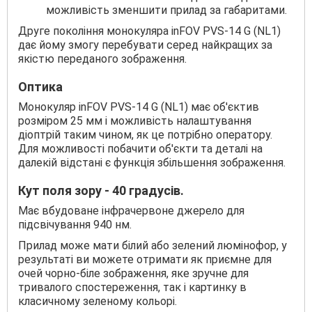
можливість зменшити прилад за габаритами.
Друге покоління монокуляра inFOV PVS-14 G (NL1)
дає йому змогу перебувати серед найкращих за
якістю переданого зображення.
Оптика
Монокуляр inFOV PVS-14 G (NL1) має об'єктив
розміром 25 мм і можливість налаштування
діоптрій таким чином, як це потрібно оператору.
Для можливості побачити об'єкти та деталі на
далекій відстані є функція збільшення зображення.
Кут поля зору - 40 градусів.
Має вбудоване інфрачервоне джерело для
підсвічування 940 нм.
Прилад може мати білий або зелений люмінофор, у
результаті ви можете отримати як приємне для
очей чорно-біле зображення, яке зручне для
тривалого спостереження, так і картинку в
класичному зеленому кольорі.