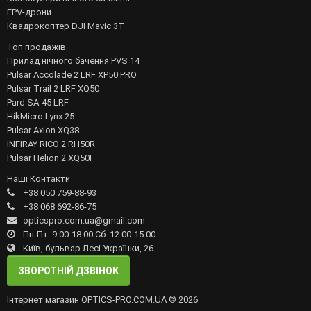
FPV-дрони
Квадрокоптер DJI Mavic 3T
Топ продажів
Прилад нічного бачення PVS 14
Pulsar Accolade 2 LRF XP50 PRO
Pulsar Trail 2 LRF XQ50
Pard SA-45 LRF
HikMicro Lynx 25
Pulsar Axion XQ38
INFIRAY RICO 2 RH50R
Pulsar Helion 2 XQ50F
Наші Контакти
+38 050 759-88-93
+38 068 692-86-75
opticspro.com.ua@gmail.com
Пн-Пт: 9:00-18:00 Сб: 12:00-15:00
Київ, бульвар Лесі Українки, 26
ЗВОРОТНІЙ ДЗВІНОК
Інтернет магазин OPTICS-PRO.COM.UA © 2026