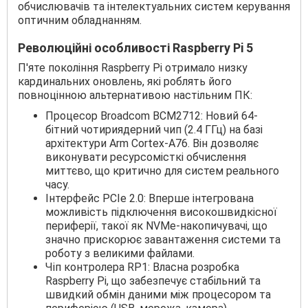
обчислювачів та інтелектуальних систем керування
оптичним обладнанням.
Революційні особливості Raspberry Pi 5
П'яте покоління Raspberry Pi отримало низку
кардинальних оновлень, які роблять його
повноцінною альтернативою настільним ПК:
Процесор Broadcom BCM2712: Новий 64-
бітний чотириядерний чип (2.4 ГГц) на базі
архітектури Arm Cortex-A76. Він дозволяє
виконувати ресурсомісткі обчислення
миттєво, що критично для систем реального
часу.
Інтерфейс PCIe 2.0: Вперше інтегрована
можливість підключення високошвидкісної
периферії, такої як NVMe-накопичувачі, що
значно прискорює завантаження системи та
роботу з великими файлами.
Чіп контролера RP1: Власна розробка
Raspberry Pi, що забезпечує стабільний та
швидкий обмін даними між процесором та