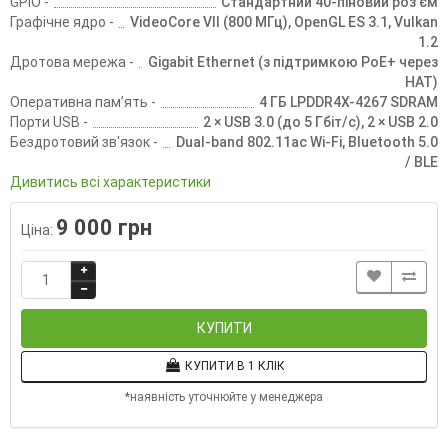
GPIO -
Стандартний 40-піновий роз'єм
Графічне ядро -
VideoCore VII (800 МГц), OpenGL ES 3.1, Vulkan
1.2
Дротова мережа -
Gigabit Ethernet (з підтримкою PoE+ через
HAT)
Оперативна памʼять -
4 ГБ LPDDR4X-4267 SDRAM
Порти USB -
2 × USB 3.0 (до 5 Гбіт/с), 2 × USB 2.0
Бездротовий зв'язок -
Dual-band 802.11ac Wi-Fi, Bluetooth 5.0
/ BLE
Дивитись всі характеристики
9 000 грн
Ціна:
КУПИТИ
КУПИТИ В 1 КЛІК
*наявність уточнюйте у менеджера