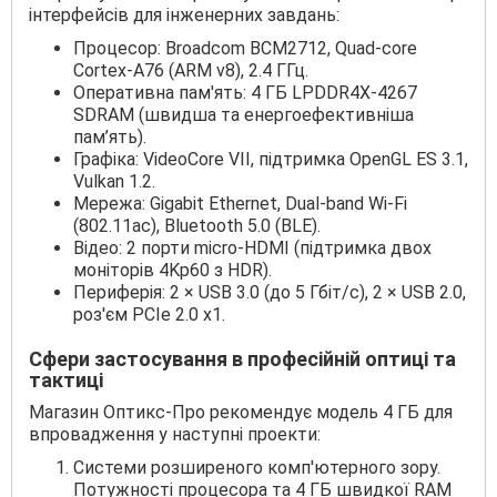
інтерфейсів для інженерних завдань:
Процесор: Broadcom BCM2712, Quad-core
Cortex-A76 (ARM v8), 2.4 ГГц.
Оперативна пам'ять: 4 ГБ LPDDR4X-4267
SDRAM (швидша та енергоефективніша
пам’ять).
Графіка: VideoCore VII, підтримка OpenGL ES 3.1,
Vulkan 1.2.
Мережа: Gigabit Ethernet, Dual-band Wi-Fi
(802.11ac), Bluetooth 5.0 (BLE).
Відео: 2 порти micro-HDMI (підтримка двох
моніторів 4Kp60 з HDR).
Периферія: 2 × USB 3.0 (до 5 Гбіт/с), 2 × USB 2.0,
роз'єм PCIe 2.0 x1.
Сфери застосування в професійній оптиці та
тактиці
Магазин Оптикс-Про рекомендує модель 4 ГБ для
впровадження у наступні проекти:
Системи розширеного комп'ютерного зору.
Потужності процесора та 4 ГБ швидкої RAM