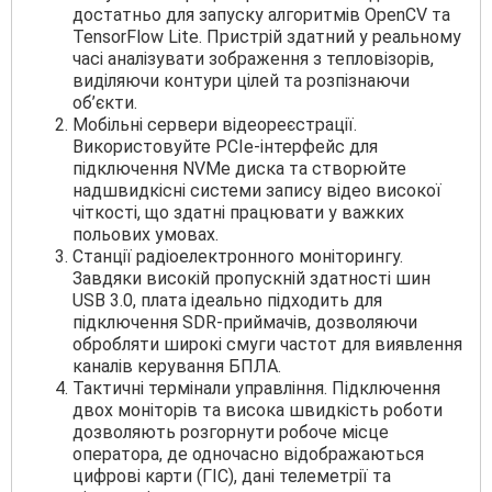
достатньо для запуску алгоритмів OpenCV та
TensorFlow Lite. Пристрій здатний у реальному
часі аналізувати зображення з тепловізорів,
виділяючи контури цілей та розпізнаючи
об’єкти.
Мобільні сервери відеореєстрації.
Використовуйте PCIe-інтерфейс для
підключення NVMe диска та створюйте
надшвидкісні системи запису відео високої
чіткості, що здатні працювати у важких
польових умовах.
Станції радіоелектронного моніторингу.
Завдяки високій пропускній здатності шин
USB 3.0, плата ідеально підходить для
підключення SDR-приймачів, дозволяючи
обробляти широкі смуги частот для виявлення
каналів керування БПЛА.
Тактичні термінали управління. Підключення
двох моніторів та висока швидкість роботи
дозволяють розгорнути робоче місце
оператора, де одночасно відображаються
цифрові карти (ГІС), дані телеметрії та