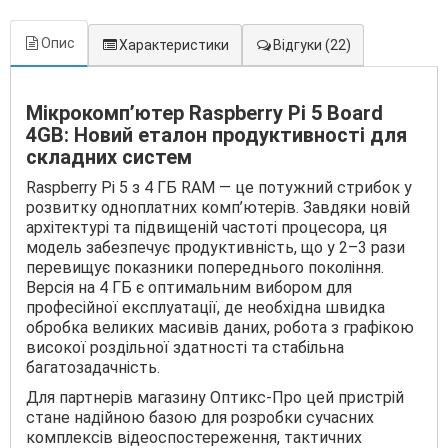
Опис
Характеристики
Відгуки
(22)
Мікрокомп’ютер Raspberry Pi 5 Board
4GB: Новий еталон продуктивності для
складних систем
Raspberry Pi 5 з 4 ГБ RAM — це потужний стрибок у
розвитку одноплатних комп’ютерів. Завдяки новій
архітектурі та підвищеній частоті процесора, ця
модель забезпечує продуктивність, що у 2–3 рази
перевищує показники попереднього покоління.
Версія на 4 ГБ є оптимальним вибором для
професійної експлуатації, де необхідна швидка
обробка великих масивів даних, робота з графікою
високої роздільної здатності та стабільна
багатозадачність.
Для партнерів магазину Оптикс-Про цей пристрій
стане надійною базою для розробки сучасних
комплексів відеоспостереження, тактичних