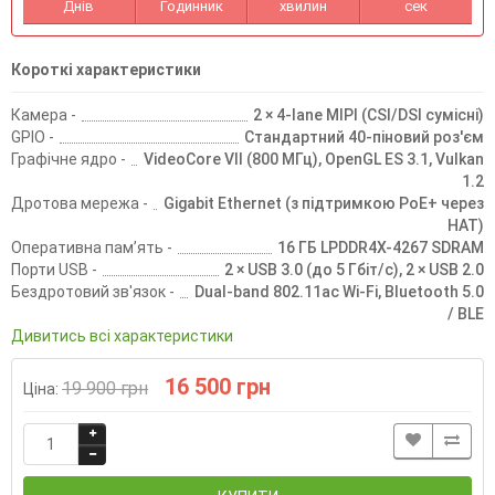
Днів
Годинник
хвилин
сек
Короткі характеристики
Камера -
2 × 4-lane MIPI (CSI/DSI сумісні)
GPIO -
Стандартний 40-піновий роз'єм
Графічне ядро -
VideoCore VII (800 МГц), OpenGL ES 3.1, Vulkan
1.2
Дротова мережа -
Gigabit Ethernet (з підтримкою PoE+ через
HAT)
Оперативна памʼять -
16 ГБ LPDDR4X-4267 SDRAM
Порти USB -
2 × USB 3.0 (до 5 Гбіт/с), 2 × USB 2.0
Бездротовий зв'язок -
Dual-band 802.11ac Wi-Fi, Bluetooth 5.0
/ BLE
Дивитись всі характеристики
16 500 грн
19 900 грн
Ціна: