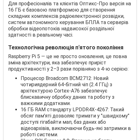
Для професіоналів та клієнтів Оптикс-Про версія на
16 ГБ є базовою платформою для створення
складних комплексів радіоелектронної розвідки,
систем автономного керування БПЛА та серверів
обробки відеопотоків надвисокої роздільної
здатності в реальному часі.
Технологічна революція п'ятого покоління
Raspberry Pi 5 — це не просто оновлення, це повна
зміна архітектури, яка забезпечує приріст
продуктивності у 2–3 рази порівняно з 4-ю серією:
Процесор Broadcom BCM2712: Новий
чотириядерний 64-бітний чіп (2.4 ГГц) з
архітектурою Cortex-A76 забезпечує
блискавичну обробку даних та роботу з
важкими додатками.
16 ГБ RAM стандарту LPDDR4X-4267: Такий
обсяг пам'яті дозволяє тримати у "швидкому"
доступі гігабайти мап, баз даних або
відеоархівів, виключаючи будь-які затримки в
роботі системи.