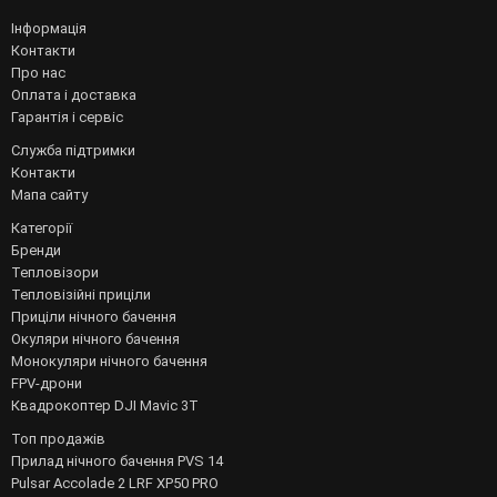
Інформація
Контакти
Про нас
Оплата і доставка
Гарантія і сервіс
Служба підтримки
Контакти
Мапа сайту
Категорії
Бренди
Тепловізори
Тепловізійні приціли
Приціли нічного бачення
Окуляри нічного бачення
Монокуляри нічного бачення
FPV-дрони
Квадрокоптер DJI Mavic 3T
Топ продажів
Прилад нічного бачення PVS 14
Pulsar Accolade 2 LRF XP50 PRO