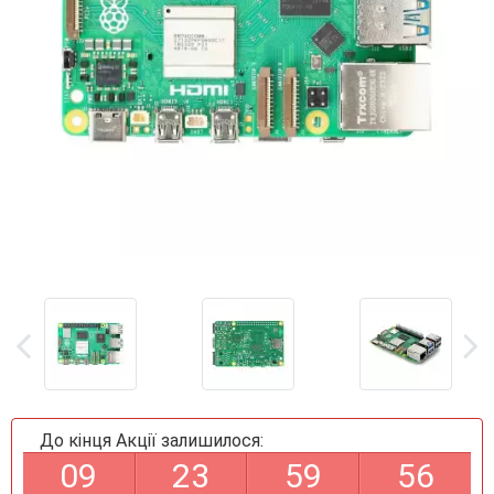
До кінця Акції залишилося:
0
9
2
3
5
9
5
5