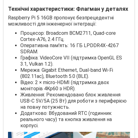
Технічні характеристики: Флагман у деталях
Raspberry Pi 5 16GB пропонує безпрецедентні
можливості для інженерної інтеграції:
Процесор: Broadcom BCM2711, Quad-core
Cortex-A76, 2.4 ГГц.
Оперативна пам'ять: 16 ГБ LPDDR4X-4267
SDRAM.
Графіка: VideoCore VII (підтримка OpenGL ES
3.1, Vulkan 1.2).
Мережа: Gigabit Ethernet, Dual-band Wi-Fi
(802.11ac), Bluetooth 5.0 (BLE).
Відео: 2 × micro-HDMI (підтримка двох
моніторів 4Kp60 з HDR).
Живлення: Рекомендовано блок живлення
USB-C 5V/5A (25 Вт) для роботи з периферією
на повну потужність.
Додатково: Вбудований RTC (годинник
реального часу) та кнопка живлення на
корпусі.