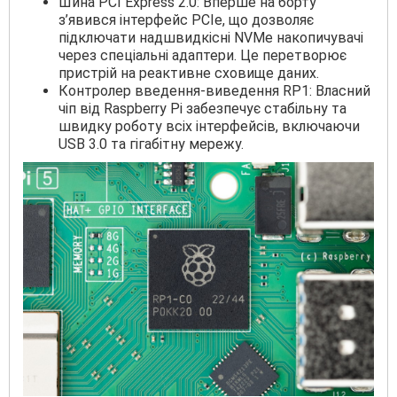
Шина PCI Express 2.0: Вперше на борту
з’явився інтерфейс PCIe, що дозволяє
підключати надшвидкісні NVMe накопичувачі
через спеціальні адаптери. Це перетворює
пристрій на реактивне сховище даних.
Контролер введення-виведення RP1: Власний
чіп від Raspberry Pi забезпечує стабільну та
швидку роботу всіх інтерфейсів, включаючи
USB 3.0 та гігабітну мережу.