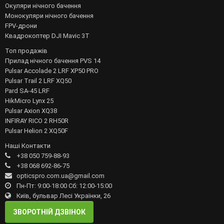
Окуляри нічного бачення
Монокуляри нічного бачення
FPV-дрони
Квадрокоптер DJI Mavic 3T
Топ продажів
Прилад нічного бачення PVS 14
Pulsar Accolade 2 LRF XP50 PRO
Pulsar Trail 2 LRF XQ50
Pard SA-45 LRF
HikMicro Lynx 25
Pulsar Axion XQ38
INFIRAY RICO 2 RH50R
Pulsar Helion 2 XQ50F
Наші Контакти
+38 050 759-88-93
+38 068 692-86-75
opticspro.com.ua@gmail.com
Пн-Пт: 9:00-18:00 Сб: 12:00-15:00
Київ, бульвар Лесі Українки, 26
ЗВОРОТНІЙ ДЗВІНОК