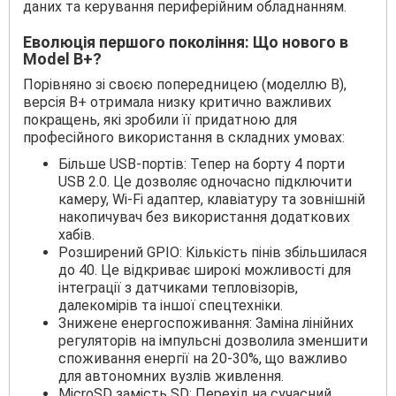
даних та керування периферійним обладнанням.
Еволюція першого покоління: Що нового в
Model B+?
Порівняно зі своєю попередницею (моделлю B),
версія B+ отримала низку критично важливих
покращень, які зробили її придатною для
професійного використання в складних умовах:
Більше USB-портів: Тепер на борту 4 порти
USB 2.0. Це дозволяє одночасно підключити
камеру, Wi-Fi адаптер, клавіатуру та зовнішній
накопичувач без використання додаткових
хабів.
Розширений GPIO: Кількість пінів збільшилася
до 40. Це відкриває широкі можливості для
інтеграції з датчиками тепловізорів,
далекомірів та іншої спецтехніки.
Знижене енергоспоживання: Заміна лінійних
регуляторів на імпульсні дозволила зменшити
споживання енергії на 20-30%, що важливо
для автономних вузлів живлення.
MicroSD замість SD: Перехід на сучасний