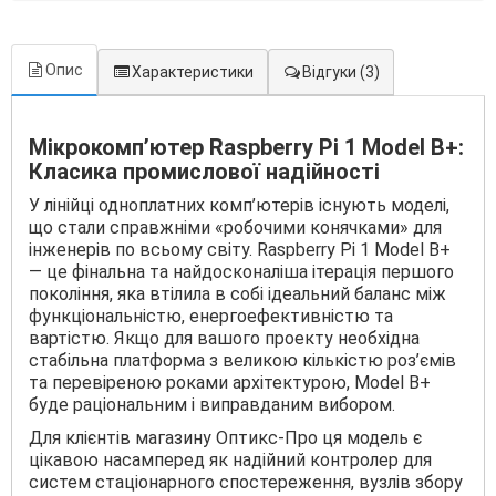
Опис
Характеристики
Відгуки
(3)
Мікрокомп’ютер Raspberry Pi 1 Model B+:
Класика промислової надійності
У лінійці одноплатних комп’ютерів існують моделі,
що стали справжніми «робочими конячками» для
інженерів по всьому світу. Raspberry Pi 1 Model B+
— це фінальна та найдосконаліша ітерація першого
покоління, яка втілила в собі ідеальний баланс між
функціональністю, енергоефективністю та
вартістю. Якщо для вашого проекту необхідна
стабільна платформа з великою кількістю роз’ємів
та перевіреною роками архітектурою, Model B+
буде раціональним і виправданим вибором.
Для клієнтів магазину Оптикс-Про ця модель є
цікавою насамперед як надійний контролер для
систем стаціонарного спостереження, вузлів збору