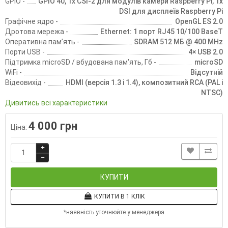
GPIO -
GPIO 40, 1x CSI-2 для модулів камери Raspberry Pi, 1x
DSI для дисплеїв Raspberry Pi
Графічне ядро -
OpenGL ES 2.0
Дротова мережа -
Ethernet: 1 порт RJ45 10/100 BaseT
Оперативна памʼять -
SDRAM 512 МБ @ 400 MHz
Порти USB -
4× USB 2.0
Підтримка microSD / вбудована пам'ять, Гб -
microSD
WiFi -
Відсутній
Відеовихід -
HDMI (версія 1.3 і 1.4), композитний RCA (PAL і
NTSC)
Дивитись всі характеристики
4 000 грн
Ціна:
КУПИТИ
КУПИТИ В 1 КЛІК
*наявність уточнюйте у менеджера