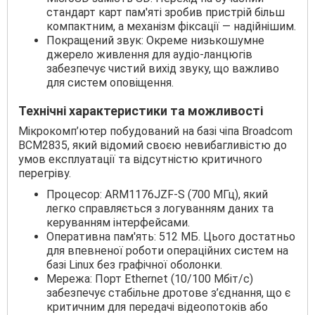
стандарт карт пам'яті зробив пристрій більш
компактним, а механізм фіксації — надійнішим.
Покращений звук: Окреме низькошумне
джерело живлення для аудіо-ланцюгів
забезпечує чистий вихід звуку, що важливо
для систем оповіщення.
Технічні характеристики та можливості
Мікрокомп’ютер побудований на базі чіпа Broadcom
BCM2835, який відомий своєю невибагливістю до
умов експлуатації та відсутністю критичного
перегріву.
Процесор: ARM1176JZF-S (700 МГц), який
легко справляється з логуванням даних та
керуванням інтерфейсами.
Оперативна пам'ять: 512 МБ. Цього достатньо
для впевненої роботи операційних систем на
базі Linux без графічної оболонки.
Мережа: Порт Ethernet (10/100 Мбіт/с)
забезпечує стабільне дротове з’єднання, що є
критичним для передачі відеопотоків або