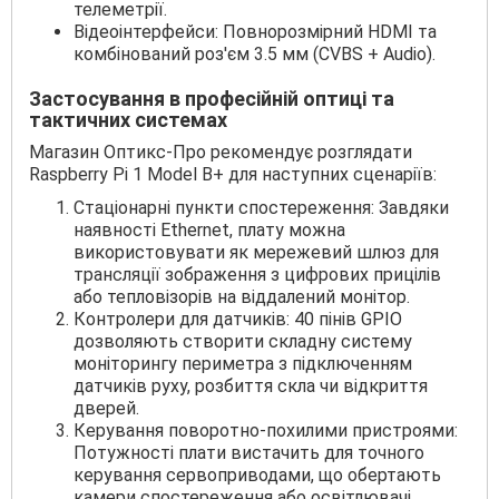
телеметрії.
Відеоінтерфейси: Повнорозмірний HDMI та
комбінований роз'єм 3.5 мм (CVBS + Audio).
Застосування в професійній оптиці та
тактичних системах
Магазин Оптикс-Про рекомендує розглядати
Raspberry Pi 1 Model B+ для наступних сценаріїв:
Стаціонарні пункти спостереження: Завдяки
наявності Ethernet, плату можна
використовувати як мережевий шлюз для
трансляції зображення з цифрових прицілів
або тепловізорів на віддалений монітор.
Контролери для датчиків: 40 пінів GPIO
дозволяють створити складну систему
моніторингу периметра з підключенням
датчиків руху, розбиття скла чи відкриття
дверей.
Керування поворотно-похилими пристроями:
Потужності плати вистачить для точного
керування сервоприводами, що обертають
камери спостереження або освітлювачі.