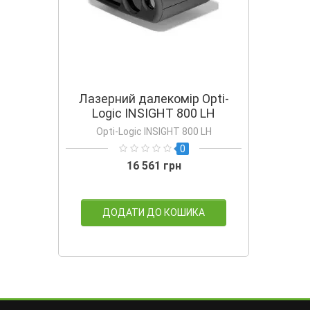
Лазерний далекомір Opti-
Logic INSIGHT 800 LН
Opti-Logic INSIGHT 800 LН
0
16 561 грн
ДОДАТИ ДО КОШИКА