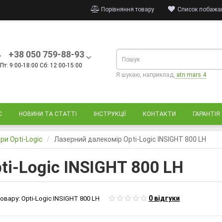
Порівняння товару
Список побажан
+38 050 759-88-93
Пт: 9:00-18:00 Сб: 12:00-15:00
Я шукаю, наприклад,
atn mars 4
С
НОВИНИ ТА СТАТТІ
ІНСТРУКЦІЇ
КОНТАКТИ
ГАРАНТІЯ
ри Opti-Logic
Лазерний далекомір Opti-Logic INSIGHT 800 LН
ti-Logic INSIGHT 800 LН
0 відгуки
овару:
Opti-Logic INSIGHT 800 LН