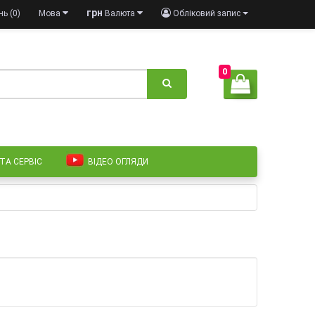
грн
ь (0)
Мова
Валюта
Обліковий запис
0
 ТА СЕРВІС
ВІДЕО ОГЛЯДИ