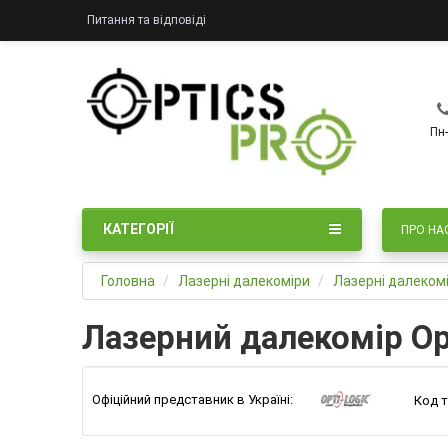
Питання та відповіді
Пн-
КАТЕГОРІЇ
ПРО НА
Головна
Лазерні далекоміри
Лазерні далекомі
Лазерний далекомір Op
Офіційний представник в Україні:
Код т