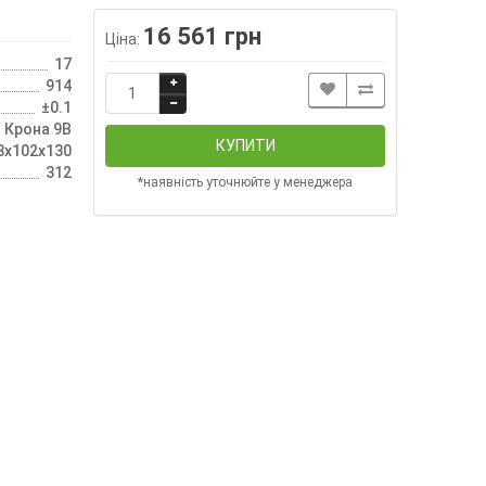
16 561 грн
Ціна:
17
914
±0.1
Крона 9В
КУПИТИ
3x102x130
312
*наявність уточнюйте у менеджера