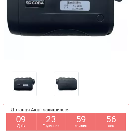
До кінця Акції залишилося:
0
9
2
3
5
9
5
6
Днів
Годинник
хвилин
сек