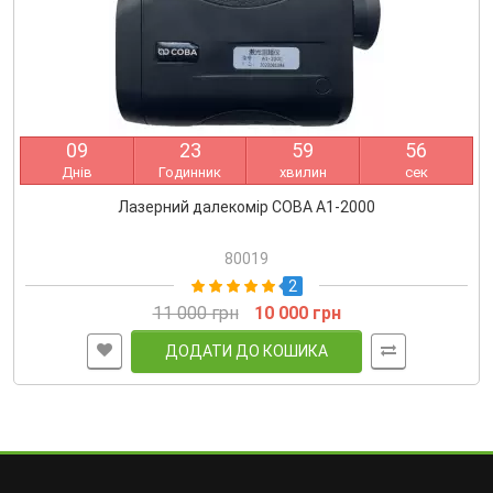
0
9
2
3
5
9
5
6
Днів
Годинник
хвилин
сек
Лазерний далекомір COBA A1-2000
80019
2
11 000 грн
10 000 грн
ДОДАТИ ДО КОШИКА