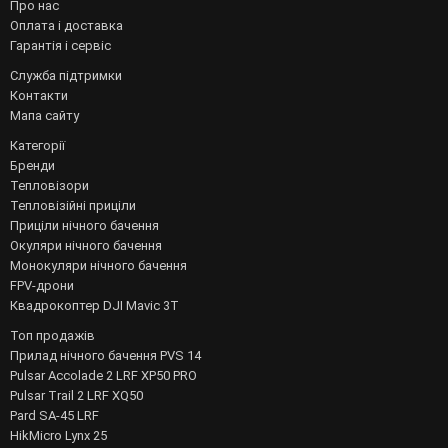
Про нас
Оплата і доставка
Гарантія і сервіс
Служба підтримки
Контакти
Мапа сайту
Категорії
Бренди
Тепловізори
Тепловізійні приціли
Приціли нічного бачення
Окуляри нічного бачення
Монокуляри нічного бачення
FPV-дрони
Квадрокоптер DJI Mavic 3T
Топ продажів
Прилад нічного бачення PVS 14
Pulsar Accolade 2 LRF XP50 PRO
Pulsar Trail 2 LRF XQ50
Pard SA-45 LRF
HikMicro Lynx 25