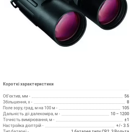
Короткі характеристики
Об'єктив, мм -
56
Збільшення, х -
8
Поле зору, град, м на 100 м -
105
Дальність дії далекоміра, м -
10 – 1200
Точність вимірювання, м -
±1
Настройка діоптрій -
+/- 3.5
Тип батареї -
1 батарея типу CR2, 3 Вольта