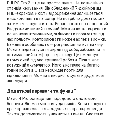
DJI RC Pro 2 – це не просто пульт. Це повноцінна
станція керування. Він обладнаний 7-дюймовим
FHD-екраном. Якість відображення залишається
високою навіть на сонці. Не потрібно додаткових
затемнень, шукати тінь. Екран повністю сенсорний.
Він дуже чутливий і точний. Можна легко керувати
всіма налаштуваннями, змінювати параметри під
час польоту. Контролювати кожен аспект зйомки.
Важлива особливість — регульований кут нахилу.
Можна підлаштувати екран під себе, забезпечити
оптимальний комфорт перегляду. Це зменшує
втому очей під час тривалої роботи. Пульт має
потужний акумулятор. Його вистачає на багато
годин роботи. Є всі необхідні порти для
підключення. Можна використовувати додаткові
аксесуари.
Додаткові переваги та функції
Mavic 4 Pro оснащений передовою системою
безпеки. Він має множину датчиків. Вони сканують
простір навколо, попереджають про перешкоди.
Також допомагають уникнути зіткнень. Система