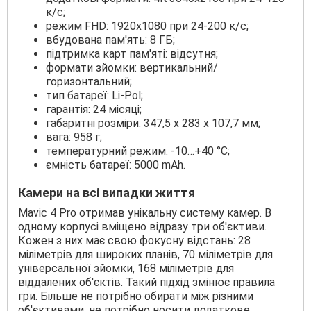
к/с;
режим FHD: 1920x1080 при 24-200 к/с;
вбудована пам'ять: 8 ГБ;
підтримка карт пам'яті: відсутня;
формати зйомки: вертикальний/
горизонтальний;
тип батареї: Li-Pol;
гарантія: 24 місяці;
габаритні розміри: 347,5 х 283 х 107,7 мм;
вага: 958 г;
температурний режим: -10…+40 °C;
ємність батареї: 5000 mAh.
Камери на всі випадки життя
Mavic 4 Pro отримав унікальну систему камер. В
одному корпусі вміщено відразу три об'єктиви.
Кожен з них має свою фокусну відстань: 28
міліметрів для широких планів, 70 міліметрів для
універсальної зйомки, 168 міліметрів для
віддалених об'єктів. Такий підхід змінює правила
гри. Більше не потрібно обирати між різними
об'єктивами, не потрібно носити додаткове