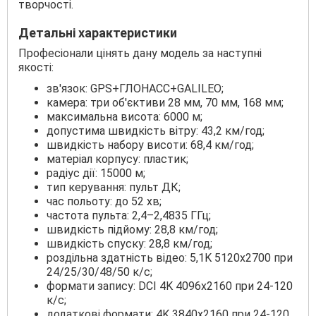
творчості.
Детальні характеристики
Професіонали цінять дану модель за наступні
якості:
зв'язок: GPS+ГЛОНАСС+GALILEO;
камера: три об'єктиви 28 мм, 70 мм, 168 мм;
максимальна висота: 6000 м;
допустима швидкість вітру: 43,2 км/год;
швидкість набору висоти: 68,4 км/год;
матеріал корпусу: пластик;
радіус дії: 15000 м;
тип керування: пульт ДК;
час польоту: до 52 хв;
частота пульта: 2,4–2,4835 ГГц;
швидкість підйому: 28,8 км/год;
швидкість спуску: 28,8 км/год;
роздільна здатність відео: 5,1K 5120x2700 при
24/25/30/48/50 к/с;
формати запису: DCI 4K 4096x2160 при 24-120
к/с;
додаткові формати: 4K 3840x2160 при 24-120