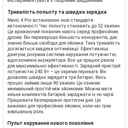
експериментувати з творчими завданнями.
Тривалість польоту та швидка зарядка
Mavic 4 Pro встановлює нові стандарти
автономності. Час польоту становить до 52 хвилин.
Це вражаючий показник навіть серед професійних
дронів. Він перевершує більшість конкурентів, дає
значно більше свободи для зйомки. Така тривалість
досягається завдяки оптимізації. Ефективніші
двигуни, розумна система керування потужністю,
вдосконалені акумулятори. Все це працює разом
для максимальної ефективності. Зарядний пристрій
потужністю 240 Вт – це окрема перевага. Він
дозволяє швидко зарядити три батареї. Весь
процес займає лише 90 хвилин. Це означає
мінімальний простій між зйомками. Можна мати
кілька комплектів батарей, заряджати їх по черзі.
Працювати безперервно протягом дня. Це
важливо для професійних зйомок, коли час грає
вирішальну роль.
Пульт керування нового покоління