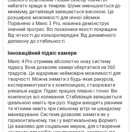
набагато краще в темряві. Шуми зменшуються до
мінімуму, деталізація залишається високою. Це
розширює можливості для нічної зйомки.
Порівняно з Mavic 3 Pro, новинка демонструє
значний прогрес. Всі показники якості покращені.
Від чіткості до кольоропередачі. Від динамічного
діапазону до стабільності.
Інноваційний підвіс камери
Mavic 4 Pro отримав абсолютно нову систему
підвісу. Вона дозволяє камері обертатися на 360
градусів. Це відкриває неймовірні можливості для
творчості. Можна знімати з будь-яких ракурсів,
експериментувати з композицією, створювати
унікальні кадри. Підвіс працює плавно і точно. Він
компенсує всі коливання. Стабілізація залишається
ідеальною навіть при русі. Кадри виходять рівними
та чіткими навіть при сильному вітрі чи швидкому
маневруванні. Система дозволяє знімати як у
горизонтальному, так і у вертикальному форматі.
Це важливо для соціальних мереж, для створення