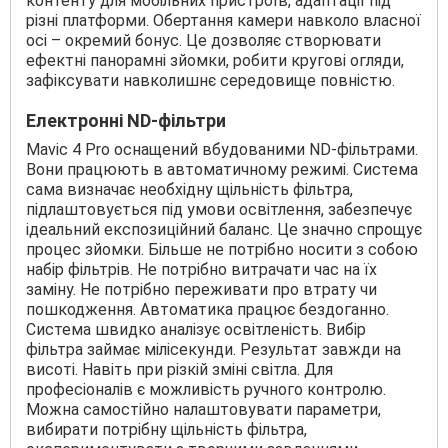
контенту для мобільних пристроїв, адаптації під
різні платформи. Обертання камери навколо власної
осі – окремий бонус. Це дозволяє створювати
ефектні панорамні зйомки, робити кругові огляди,
зафіксувати навколишнє середовище повністю.
Електронні ND-фільтри
Mavic 4 Pro оснащений вбудованими ND-фільтрами.
Вони працюють в автоматичному режимі. Система
сама визначає необхідну щільність фільтра,
підлаштовується під умови освітлення, забезпечує
ідеальний експозиційний баланс. Це значно спрощує
процес зйомки. Більше не потрібно носити з собою
набір фільтрів. Не потрібно витрачати час на їх
заміну. Не потрібно переживати про втрату чи
пошкодження. Автоматика працює бездоганно.
Система швидко аналізує освітленість. Вибір
фільтра займає мілісекунди. Результат завжди на
висоті. Навіть при різкій зміні світла. Для
професіоналів є можливість ручного контролю.
Можна самостійно налаштовувати параметри,
вибирати потрібну щільність фільтра,