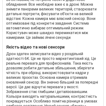
обладнання. Все необхідне вже є в дроні. Можна
знімати панорами великих територій, створювати
детальні портрети, фіксувати об'єкти на великій
відстані. Кожна камера має власний сенсор. Вони
оптимізовані під конкретні завдання. Система
автоматично вибирає оптимальний режим.
Користувач може швидко перемикатися між
камерами. Це займає лічені секунди.
Якість відео та нові сенсори
Дрон здатен записувати відео у роздільній
здатності 6K. Це не просто маркетинговий хід. Це
реальна перевага для професіоналів. Така якість
дозволяє робити детальне збільшення, зберігати
чіткість при обрізці, використовувати кадри у
великих проєктах. Основна камера отримала
оновлений сенсор. Він значно більший за попередні
версії. Це дає відчутні переваги у якості.
Зображення стає глибшим і деталізованішим.
Кольори виходять натуральнішими, контрастність
покращується. Особливо помітна різниця в умовах
слабкого освітлення. Новий сенсор «бачить»