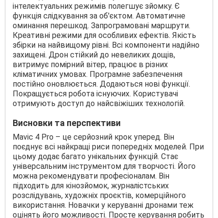
інтелектуальних режимів полегшує зйомку. Є
функція слідкування за об'єктом. Автоматичне
оминання перешкод. Запрограмовані маршрути.
Креативні режими для особливих ефектів. Якість
збірки на найвищому рівні. Всі компоненти надійно
захищені. Дрон стійкий до невеликих дощів,
витримує помірний вітер, працює в різних
кліматичних умовах. Програмне забезпечення
постійно оновлюється. Додаються нові функції.
Покращується робота існуючих. Користувачі
отримують доступ до найсвіжіших технологій.
Висновки та перспективи
Mavic 4 Pro – це серйозний крок уперед. Він
поєднує всі найкращі риси попередніх моделей. При
цьому додає багато унікальних функцій. Стає
універсальним інструментом для творчості. Його
можна рекомендувати професіоналам. Він
підходить для кінозйомок, журналістських
розслідувань, художніх проєктів, комерційного
використання. Новачки у керуванні дронами теж
оцінять його можливості. Просте керування робить