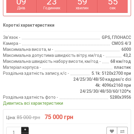
0
9
2
3
5
9
5
5
Днів
Годинник
хвилин
сек
Короткі характеристики
Зв'язок -
GPS, ГЛОНАСС
Камера -
CMOS 4/3
Максимальна висота, м -
6000
Максимальна допустима швидкість вітру, км/год -
43,2
Максимальна швидкість набору висоти, км/год -
68 км/год
Матеріал корпуса -
пластик
Роздільна здатність запису, к/с -
5.1k: 5120x2700 при
24/25/30/48/50 кадрах/c dci
4k: 4096x2160 при
24/25/30/48/50/60/120*к
Роздільна здатність фото -
5280x3956
Дивитись всі характеристики
75 000 грн
85 000 грн
Ціна: