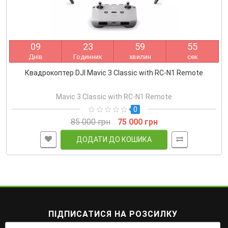
0
9
2
3
5
9
5
5
Днів
Годинник
хвилин
сек
Квадрокоптер DJI Mavic 3 Classic with RC-N1 Remote
Mavic 3 Classic with RC-N1 Remote
0
85 000 грн
75 000 грн
ДОДАТИ ДО КОШИКА
ПІДПИСАТИСЯ НА РОЗСИЛКУ