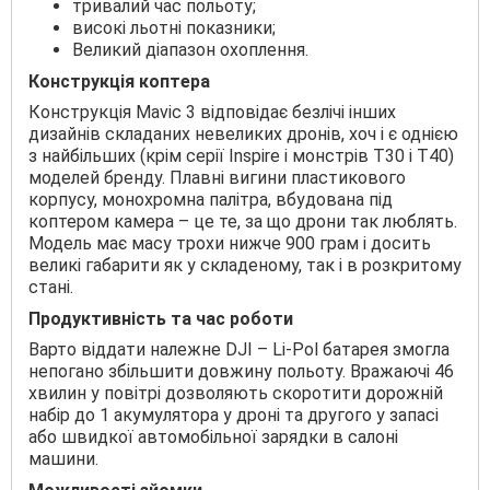
тривалий час польоту;
високі льотні показники;
Великий діапазон охоплення.
Конструкція коптера
Конструкція Mavic 3 відповідає безлічі інших
дизайнів складаних невеликих дронів, хоч і є однією
з найбільших (крім серії Inspire і монстрів T30 і T40)
моделей бренду. Плавні вигини пластикового
корпусу, монохромна палітра, вбудована під
коптером камера – це те, за що дрони так люблять.
Модель має масу трохи нижче 900 грам і досить
великі габарити як у складеному, так і в розкритому
стані.
Продуктивність та час роботи
Варто віддати належне DJI – Li-Pol батарея змогла
непогано збільшити довжину польоту. Вражаючі 46
хвилин у повітрі дозволяють скоротити дорожній
набір до 1 акумулятора у дроні та другого у запасі
або швидкої автомобільної зарядки в салоні
машини.