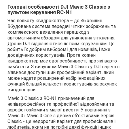
Головні особливості DJI Mavic 3 Classic з
пультом керування RC-N1
Час польоту квадрокоптера – до 46 хвилин.
Вбудована система передачі чітких зображень та
комплексного виявлення перешкод з
автоматичним обходом для уникнення зіткнення.
Дрони DJI відрізняються легким керуванням. Це
робить їх добрим вибором і для новачків, і вже
досвідчених користувачів. Проте кожен
квадрокоптер має свої особливості, про які варто
пам'ятати. З випуском Mavic 3 Classic у DJI нарешті
з'явився доступніший професійний варіант, який
може надати розширений набір інноваційних
функцій більшій кількості користувачів за рахунок
вигідної ціни.
Mavic 3 Classic з RC-N1 призначений для
напівпрофесійної та професійної відеозйомки та
аерофотозйомки з малої висоти. У порівнянні з
Mavic 3 і Mavic 3 Cine з двома об'єктивами версія
Classic - це недорогий варіант для професіоналів і
любителів, яким не потрібні деякі функції інших