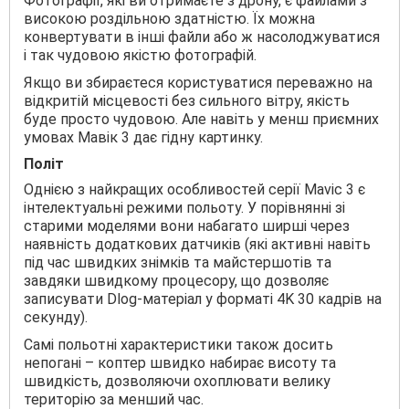
Фотографії, які ви отримаєте з дрону, є файлами з
високою роздільною здатністю. Їх можна
конвертувати в інші файли або ж насолоджуватися
і так чудовою якістю фотографій.
Якщо ви збираєтеся користуватися переважно на
відкритій місцевості без сильного вітру, якість
буде просто чудовою. Але навіть у менш приємних
умовах Мавік 3 дає гідну картинку.
Політ
Однією з найкращих особливостей серії Mavic 3 є
інтелектуальні режими польоту. У порівнянні зі
старими моделями вони набагато ширші через
наявність додаткових датчиків (які активні навіть
під час швидких знімків та майстершотів та
завдяки швидкому процесору, що дозволяє
записувати Dlog-матеріал у форматі 4K 30 кадрів на
секунду).
Самі польотні характеристики також досить
непогані – коптер швидко набирає висоту та
швидкість, дозволяючи охоплювати велику
територію за менший час.