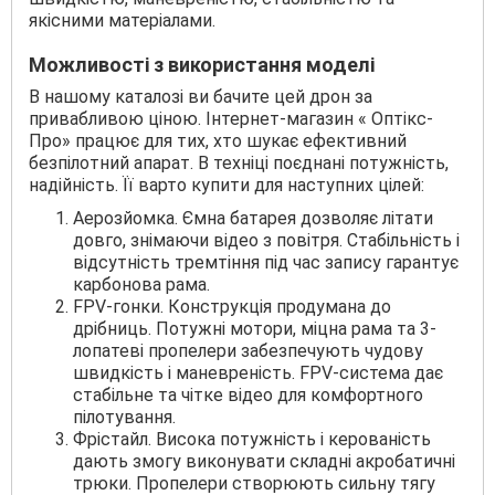
якісними матеріалами.
Можливості з використання моделі
В нашому каталозі ви бачите цей дрон за
привабливою ціною. Інтернет-магазин « Оптікс-
Про» працює для тих, хто шукає ефективний
безпілотний апарат. В техніці поєднані потужність,
надійність. Її варто купити для наступних цілей:
Аерозйомка. Ємна батарея дозволяє літати
довго, знімаючи відео з повітря. Стабільність і
відсутність тремтіння під час запису гарантує
карбонова рама.
FPV-гонки. Конструкція продумана до
дрібниць. Потужні мотори, міцна рама та 3-
лопатеві пропелери забезпечують чудову
швидкість і маневреність. FPV-система дає
стабільне та чітке відео для комфортного
пілотування.
Фрістайл. Висока потужність і керованість
дають змогу виконувати складні акробатичні
трюки. Пропелери створюють сильну тягу