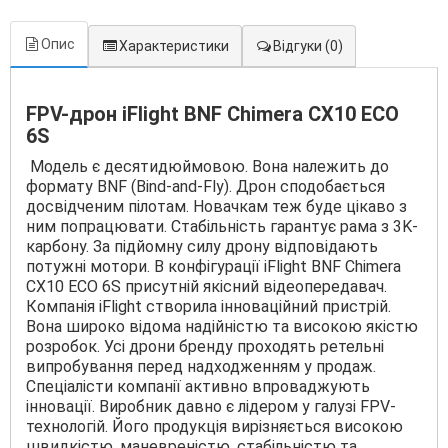
Опис
Характеристики
Відгуки
(0)
FPV-дрон iFlight BNF Chimera CX10 ECO
6S
Модель є десятидюймовою. Вона належить до
формату BNF (Bind-and-Fly). Дрон сподобається
досвідченим пілотам. Новачкам теж буде цікаво з
ним попрацювати. Стабільність гарантує рама з 3K-
карбону. За підйомну силу дрону відповідають
потужні мотори. В конфігурації iFlight BNF Chimera
CX10 ECO 6S присутній якісний відеопередавач.
Компанія iFlight створила інноваційний пристрій.
Вона широко відома надійністю та високою якістю
розробок. Усі дрони бренду проходять ретельні
випробування перед надходженням у продаж.
Спеціалісти компанії активно впроваджують
інновації. Виробник давно є лідером у галузі FPV-
технологій. Його продукція вирізняється високою
швидкістю, маневреністю, стабільністю та