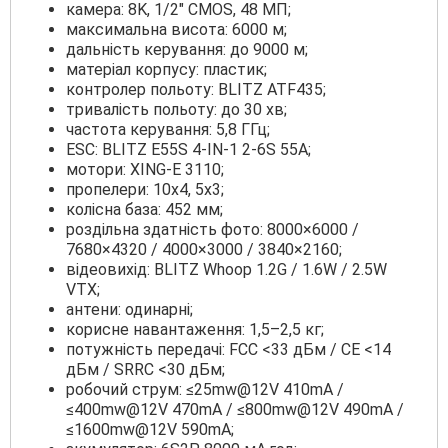
камера: 8K, 1/2" CMOS, 48 МП;
максимальна висота: 6000 м;
дальність керування: до 9000 м;
матеріал корпусу: пластик;
контролер польоту: BLITZ ATF435;
тривалість польоту: до 30 хв;
частота керування: 5,8 ГГц;
ESC: BLITZ E55S 4-IN-1 2-6S 55A;
мотори: XING-E 3110;
пропелери: 10x4, 5x3;
колісна база: 452 мм;
роздільна здатність фото: 8000×6000 /
7680×4320 / 4000×3000 / 3840×2160;
відеовихід: BLITZ Whoop 1.2G / 1.6W / 2.5W
VTX;
антени: одинарні;
корисне навантаження: 1,5–2,5 кг;
потужність передачі: FCC <33 дБм / CE <14
дБм / SRRC <30 дБм;
робочий струм: ≤25mw@12V 410mA /
≤400mw@12V 470mA / ≤800mw@12V 490mA /
≤1600mw@12V 590mA;