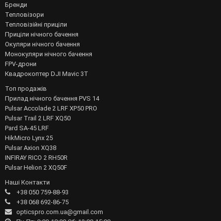
Бренди
Тепловізори
Тепловізійні приціли
Приціли нічного бачення
Окуляри нічного бачення
Монокуляри нічного бачення
FPV-дрони
Квадрокоптер DJI Mavic 3T
Топ продажів
Прилад нічного бачення PVS 14
Pulsar Accolade 2 LRF XP50 PRO
Pulsar Trail 2 LRF XQ50
Pard SA-45 LRF
HikMicro Lynx 25
Pulsar Axion XQ38
INFIRAY RICO 2 RH50R
Pulsar Helion 2 XQ50F
Наші Контакти
+38 050 759-88-93
+38 068 692-86-75
opticspro.com.ua@gmail.com