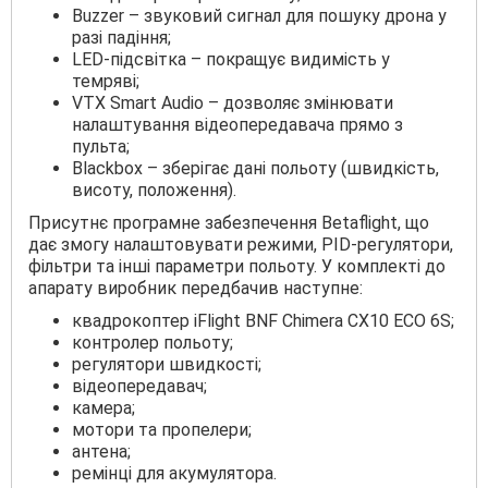
Buzzer – звуковий сигнал для пошуку дрона у
разі падіння;
LED-підсвітка – покращує видимість у
темряві;
VTX Smart Audio – дозволяє змінювати
налаштування відеопередавача прямо з
пульта;
Blackbox – зберігає дані польоту (швидкість,
висоту, положення).
Присутнє програмне забезпечення Betaflight, що
дає змогу налаштовувати режими, PID-регулятори,
фільтри та інші параметри польоту. У комплекті до
апарату виробник передбачив наступне:
квадрокоптер iFlight BNF Chimera CX10 ECO 6S;
контролер польоту;
регулятори швидкості;
відеопередавач;
камера;
мотори та пропелери;
антена;
ремінці для акумулятора.