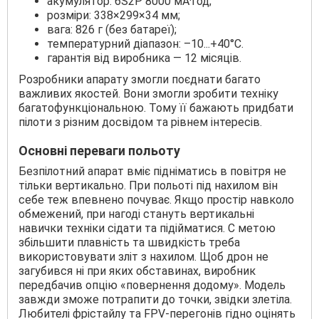
акумулятор: 6S2P 8000 мА·год;
розміри: 338×299×34 мм;
вага: 826 г (без батареї);
температурний діапазон: –10...+40°C.
гарантія від виробника — 12 місяців.
Розробники апарату змогли поєднати багато
важливих якостей. Вони змогли зробити техніку
багатофункціональною. Тому її бажають придбати
пілоти з різним досвідом та рівнем інтересів.
Основні переваги польоту
Безпілотний апарат вміє підніматись в повітря не
тільки вертикально. При польоті під нахилом він
себе теж впевнено почуває. Якщо простір навколо
обмежений, при нагоді стануть вертикальні
навички техніки сідати та підійматися. С метою
збільшити плавність та швидкість треба
використовувати зліт з нахилом. Щоб дрон не
загубився ні при яких обставинах, виробник
передбачив опцію «повернення додому». Модель
завжди зможе потрапити до точки, звідки злетіла.
Любителі фрістайлу та FPV-перегонів гідно оцінять