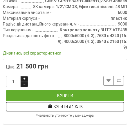
Зв'язок -
GNSS: GPS+SBAS+Galileo+QZSS+Glonass
Камера -
8К камера: 1/2\"CMOS, Ефективні пікселі: 48 МП
Максимальна висота, м -
6000
Матеріал корпуса -
пластик
Радіус дії дистанційного керування, м -
9000
Тип керування -
Контролер польоту BLITZ ATF435
Роздільна здатність фото -
8000x6000 (4: 3); 7680 x 4320 (16:
9); 4000x3000 (4: 3); 3840 x 2160 (16:
9)
Дивитись всі характеристики
21 500 грн
Ціна:
КУПИТИ
КУПИТИ В 1 КЛІК
*наявність уточнюйте у менеджера