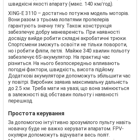
швидкісні якості апарату (макс. 140 км/год).
XING-E 3110 – достатньо потужна модель моторів.
Вони разом з трьома лопатями пропелерів
гарантують значну тягу. Також конструкція
забезпечує добру маневреність. При наявності
досвіду вийде робити складні акробатичні трюки.
Спортсмени зможуть освоїти не тільки повороти,
но і робити фліпи, петлі. Майже 340 хвилин польоту
забезпечує 6S-акумулятор. На практиці час
різниться. На нього безпосередньо впливають
погодні фактори, швидкість, висота підйому.
Додаткові акумулятори допоможуть збільшити час
у повітрі. Виробник заявив максимальну дальність
до 2.5 км. Треба мати на увазі, що вона змінюється
в залежності від обставин польоту і наявності
перешкод.
Простота керування
За допомогою інтуїтивно зрозумілого пульту навіть
новачку буде не важко керувати апаратом. FPV-
окуляри допоможуть відчувати весь політ.