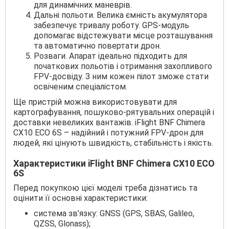
для динамічних маневрів.
Дальні польоти. Велика ємність акумулятора
забезпечує тривалу роботу. GPS-модуль
допомагає відстежувати місце розташування
та автоматично повертати дрон.
Розваги. Апарат ідеально підходить для
початкових польотів і отримання захопливого
FPV-досвіду. З ним кожен пілот зможе стати
освіченим спеціалістом.
Ще пристрій можна використовувати для
картографування, пошуково-рятувальних операцій і
доставки невеликих вантажів. iFlight BNF Chimera
CX10 ECO 6S – надійний і потужний FPV-дрон для
людей, які цінують швидкість, стабільність і якість.
Характеристики iFlight BNF Chimera CX10 ECO
6S
Перед покупкою цієї моделі треба дізнатись та
оцінити її основні характеристики:
система зв’язку: GNSS (GPS, SBAS, Galileo,
QZSS, Glonass);