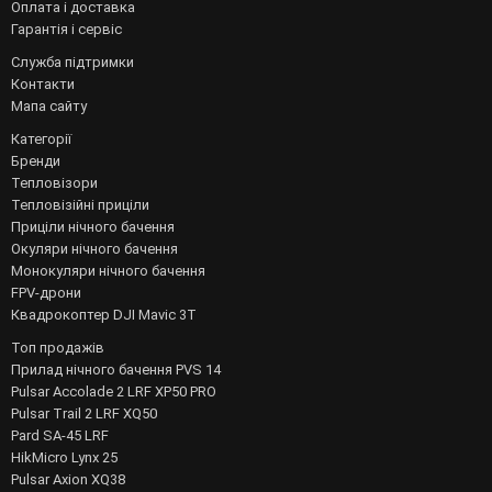
Оплата і доставка
Гарантія і сервіс
Служба підтримки
Контакти
Мапа сайту
Категорії
Бренди
Тепловізори
Тепловізійні приціли
Приціли нічного бачення
Окуляри нічного бачення
Монокуляри нічного бачення
FPV-дрони
Квадрокоптер DJI Mavic 3T
Топ продажів
Прилад нічного бачення PVS 14
Pulsar Accolade 2 LRF XP50 PRO
Pulsar Trail 2 LRF XQ50
Pard SA-45 LRF
HikMicro Lynx 25
Pulsar Axion XQ38