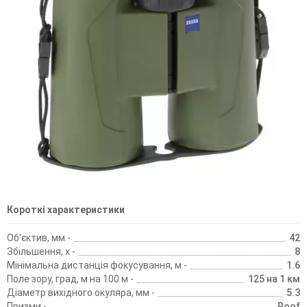
Короткі характеристики
Об'єктив, мм -
42
Збільшення, х -
8
Мінімальна дистанція фокусування, м -
1.6
Поле зору, град, м на 100 м -
125 на 1 км
Діаметр вихідного окуляра, мм -
5.3
Призми -
Roof