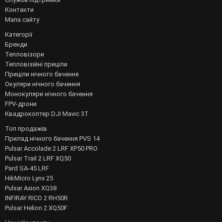
Контакти
Мапа сайту
Категорії
Бренди
Тепловізори
Тепловізійні приціли
Приціли нічного бачення
Окуляри нічного бачення
Монокуляри нічного бачення
FPV-дрони
Квадрокоптер DJI Mavic 3T
Топ продажів
Прилад нічного бачення PVS 14
Pulsar Accolade 2 LRF XP50 PRO
Pulsar Trail 2 LRF XQ50
Pard SA-45 LRF
HikMicro Lynx 25
Pulsar Axion XQ38
INFIRAY RICO 2 RH50R
Pulsar Helion 2 XQ50F