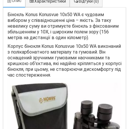
Опис
Характеристики
Відгуки
(0)
Бінокль Konus Konusvue 10x50 WA є чудовим
вибором у співвідношенні ціна – якість. За таку
невелику суму ви отримуєте бінокль з фіксованим
збільшенням у 10Х, і широким полем зору (156
метрів на дистанції в один кілометр).
Корпус бінокля Konus Konusvue 10x50 WA виконаний
з полікарбонатного матеріалу та гумовий. Він
оснащений зручними гумовими наочниками та
кришкою об'єктива, які надійно кріпляться у корпусі
бінокля, при цьому, не створюючи дискомфорту під
час спостереження.