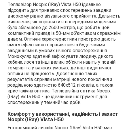
Тепловізор Nocpix (IRay) Vista H50 ідеально
підходить для тривалих спостережень завдяки
високому рівню візуального сприйняття. Дальність
виявлення, як порівняти з попередніми моделями,
було збільшено до 2600 метрів, що робить цей
компактний прилад із 50-мм об'єктивом справжнім
дивом. Оптичні характеристики пристрою дають
змогу ефективно справлятися з будь-якими
завданнями в умовах нічного спостереження.
Монокуляр здатний зафіксувати людину, дикого
кабана, лося та інші великі об'єкти навіть у повній
темряві та у важких умовах, де інші види нічної
оптики не працюють. Досягненню таких
результатів сприяли матриці нового покоління з
роздільною здатністю 640x512 пікселів, а також
кристалічна оптика. Тепловізійна оптика Nocpix
(IRay) Vista H50 - це ідеальний інструмент для
спостережень у темний час доби.
Комфорт у використанні, надійність і захист
Nocpix (IRay) Vista H50
Ергономічний дизайн Nocpix (IRay) Vista H50 має