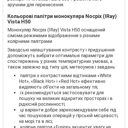
зручним для перенесення.
Кольорові палітри монокуляра Nocpix (IRay)
Vista H50
Монокуляр Nocpix (IRay) Vista H50 оснащений
сімома режимами відображення з різними
колірними палітрами.
Заводські налаштування контрасту і придушення
допоможуть вибрати оптимальні параметри для
спостережень у різних температурних умовах, а
також залежно від типу цілі, метеоумов і завдань:
палітри з контрастними відтінками «White
Hot», «Black Hot» і «Red Hot» ефективно
виділяють об'єкти на загальному тлі;
їх рекомендується застосовувати для
пошуку на великих відкритих просторах і в
рідкісній рослинності;
ці варіанти добре зарекомендували себе під
час пошукових операцій у гірській місцевості,
на морі та в лісі;
колірна палітра «Fusion» акцентує увагу на