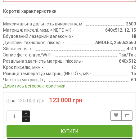
Короткі характеристики
Максимальна дальність виявлення, м -
2600
Матриця: пікселі, мкм, < NETD мК -
640х512, 12, 15
Вбудований лазерний далекомір -
Ні
Дисплей: технологія, пікселі -
AMOLED, 2560х2560
Збільшення, х -
4-40
Запис фото-відео/Wi-Fi -
Так/Так
Роздільна здатність матриці, піксель -
640х512
Крок пікселю, мкм -
12
Різниця температур матриці (NETD) <, мК -
15
Частота матриці, Гц -
60
Дивитись всі характеристики
123 000 грн
135 000 грн
Ціна:
КУПИТИ