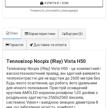
КУПИТИ В 1 КЛІК
*наявність уточнюйте у менеджера
Опис
Характеристики
Відгуки
(6)
Гарантія
Доставка та оплата
Тепловізор Nocpix (IRay) Vista H50
Тепловізор Nocpix (IRay) Vista H50 - це компактний і
високотехнологічний прилад, він здатний виявляти
теплоконтрастні цілі на відстані до 2600 метрів без
будь-якого освітлення, що робить його ідеальним
для нічного полювання. Пристрій оснащений
круглим AMOLED-екраном розміром 1,03 дюйма з
роздільною здатністю 2560x2560 пікселів,
системою Vision+ і вихідною зіницею діаметром 8
мм, що забезпечує чіткість, комфорт і