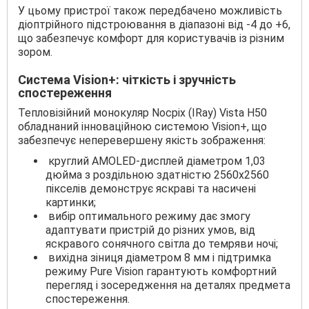
У цьому пристрої також передбачено можливість
діоптрійного підстроювання в діапазоні від -4 до +6,
що забезпечує комфорт для користувачів із різним
зором.
Система Vision+: чіткість і зручність
спостереження
Тепловізійний монокуляр Nocpix (IRay) Vista H50
обладнаний інноваційною системою Vision+, що
забезпечує неперевершену якість зображення:
круглий AMOLED-дисплей діаметром 1,03
дюйма з роздільною здатністю 2560x2560
пікселів демонструє яскраві та насичені
картинки;
вибір оптимального режиму дає змогу
адаптувати пристрій до різних умов, від
яскравого сонячного світла до темряви ночі;
вихідна зіниця діаметром 8 мм і підтримка
режиму Pure Vision гарантують комфортний
перегляд і зосередження на деталях предмета
спостереження.