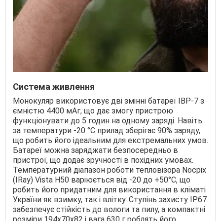
Система живлення
Монокуляр використовує дві змінні батареї IBP-7 з
ємністю 4400 мАг, що дає змогу пристрою
функціонувати до 5 годин на одному заряді. Навіть
за температури -20 °C прилад зберігає 90% заряду,
що робить його ідеальним для екстремальних умов.
Батареї можна заряджати безпосередньо в
пристрої, що додає зручності в похідних умовах.
Температурний діапазон роботи тепловізора Nocpix
(IRay) Vista H50 варіюється від -20 до +50°С, що
робить його придатним для використання в кліматі
України як взимку, так і влітку. Ступінь захисту IP67
забезпечує стійкість до вологи та пилу, а компактні
розміри 194x70x82 і вага 630 г роблять його