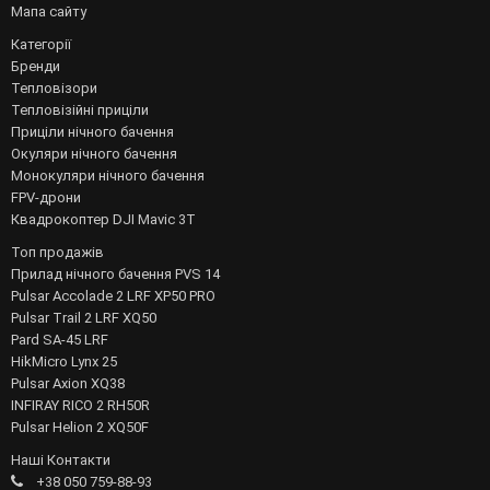
Мапа сайту
Категорії
Бренди
Тепловізори
Тепловізійні приціли
Приціли нічного бачення
Окуляри нічного бачення
Монокуляри нічного бачення
FPV-дрони
Квадрокоптер DJI Mavic 3T
Топ продажів
Прилад нічного бачення PVS 14
Pulsar Accolade 2 LRF XP50 PRO
Pulsar Trail 2 LRF XQ50
Pard SA-45 LRF
HikMicro Lynx 25
Pulsar Axion XQ38
INFIRAY RICO 2 RH50R
Pulsar Helion 2 XQ50F
Наші Контакти
+38 050 759-88-93