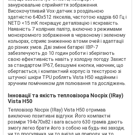
занурювальне сприйняття зображення.
Високочутливий Vox-датчик з роздільною
здатністю 640x512 пікселів, частотою кадрів 60 Гц і
NETD <15 mK покращує деталізацію і яскравість.
Наявність 7 колірних палітр, включно з режимами
монохромного зображення в червоному і зеленому
кольорах, сприяє зниженню втоми очей і адаптації
до різних умов. Дві змінні батареї IBP-7
забезпечують до 10 годин роботи і зберігають
свою ефективність навіть у холодну погоду. Захист
за стандартом IP67, безшумні кнопки, наочник, що
обертається, і компактний корпус із текстурою зі
штучної шкіри TPU роблять Vista H50 надійним і
зручним помічником для полювання та досліджень.
Інновації та якість тепловізора Nocpix (IRay)
Vista H50
Тепловізор Nocpix (IRay) Vista H50 отримав
виключно позитивні відгуки. Його компактні
розміри 194x70x82 і вага всього 630 грамів дають
змогу легко брати його з собою на будь-які заходи,
чи то прогулянка, чи то виїзд на природу, чи то