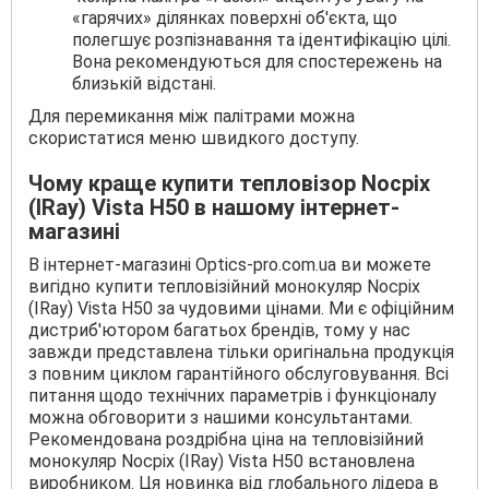
«гарячих» ділянках поверхні об'єкта, що
полегшує розпізнавання та ідентифікацію цілі.
Вона рекомендуються для спостережень на
близькій відстані.
Для перемикання між палітрами можна
скористатися меню швидкого доступу.
Чому краще купити тепловізор Nocpix
(IRay) Vista H50 в нашому інтернет-
магазині
В інтернет-магазині Optics-pro.com.ua ви можете
вигідно купити тепловізійний монокуляр Nocpix
(IRay) Vista H50 за чудовими цінами. Ми є офіційним
дистриб'ютором багатьох брендів, тому у нас
завжди представлена тільки оригінальна продукція
з повним циклом гарантійного обслуговування. Всі
питання щодо технічних параметрів і функціоналу
можна обговорити з нашими консультантами.
Рекомендована роздрібна ціна на тепловізійний
монокуляр Nocpix (IRay) Vista H50 встановлена
виробником. Ця новинка від глобального лідера в