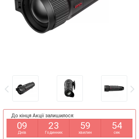
До кінця Акції залишилося:
0
9
2
3
5
9
5
3
Днів
Годинник
хвилин
сек