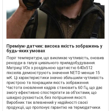
Преміум-датчик: висока якість зображень у
будь-яких умовах
Поріг температури, що викликає чутливість, оновив
рекорди в галузі цивільного приладобудування.
Матриці VOx з роздільною здатністю 640x512
пікселів демонструють значення NETD менше 15
мК. Ці характеристики значно збільшили чутливість
пристрою та покращили якість зображення.
Частота оновлення кадрів становить 60 Гц, що дає
змогу ефективно спостерігати за об'єктами, що
швидко рухаються, без погіршення якості.
Виробник так впевнений у надійності своєї
продукції, що пропонує гарантію на термодатчики.