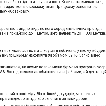
нути об'єкт, ідентифікувати його. Коли вона вмикається,
і видається в окремому вікні. При цьому основне тло
льну обстановку.
ером, що вигідно виділяє його серед аналогічних приладів.
и з похибкою до 1 метра, його дальність дії – 800 метрів.
ти за місцевістю, а й фіксувати побачене, у ньому вбудов
а внутрішньому накопичувачі об'ємом 32 Гб. Запис відео
ланшетом, на якому встановлена ​​фірмова програма Nocpi
USB. Воно дозволяє як обмінюватися файлами, а й дистанці
овлений з поліаміду. Він стійкий до ударів, механічних
р випадково впаде або зачепить за гілки дерев.
стереження під час зливи або сильного снігопаду, оскільк