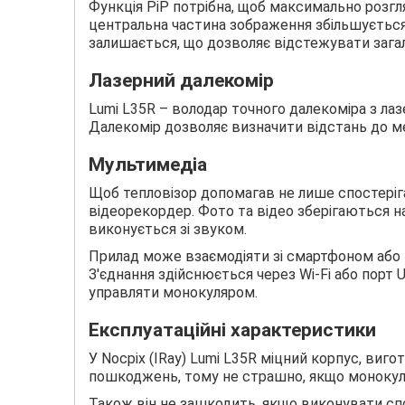
Функція PiP потрібна, щоб максимально розгля
центральна частина зображення збільшується 
залишається, що дозволяє відстежувати зага
Лазерний далекомір
Lumi L35R – володар точного далекоміра з лаз
Далекомір дозволяє визначити відстань до мет
Мультимедіа
Щоб тепловізор допомагав не лише спостеріга
відеорекордер. Фото та відео зберігаються н
виконується зі звуком.
Прилад може взаємодіяти зі смартфоном або п
З'єднання здійснюється через Wi-Fi або порт 
управляти монокуляром.
Експлуатаційні характеристики
У Nocpix (IRay) Lumi L35R міцний корпус, вигот
пошкоджень, тому не страшно, якщо монокуля
Також він не зашкодить, якщо виконувати спо