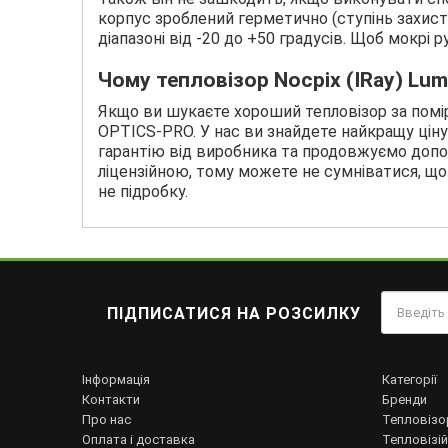
корпус зроблений герметично (ступінь захис
діапазоні від -20 до +50 градусів. Щоб мокрі
Чому тепловізор Nocpix (IRay) Lum
Якщо ви шукаєте хороший тепловізор за помі
OPTICS-PRO. У нас ви знайдете найкращу ціну
гарантію від виробника та продовжуємо допома
ліцензійною, тому можете не сумніватися, що о
не підробку.
ПІДПИСАТИСЯ НА РОЗСИЛКУ
Інформація
Категорії
Контакти
Бренди
Про нас
Тепловізо
Оплата і доставка
Тепловізій