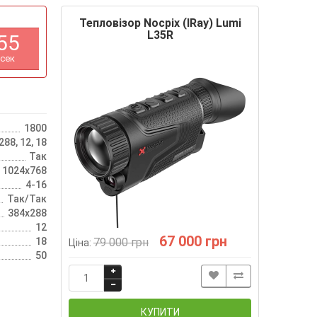
Тепловізор Nocpix (IRay) Lumi
L35R
5
4
сек
1800
88, 12, 18
Так
 1024х768
4-16
Так/Так
384х288
12
67 000 грн
18
79 000 грн
Ціна:
50
КУПИТИ