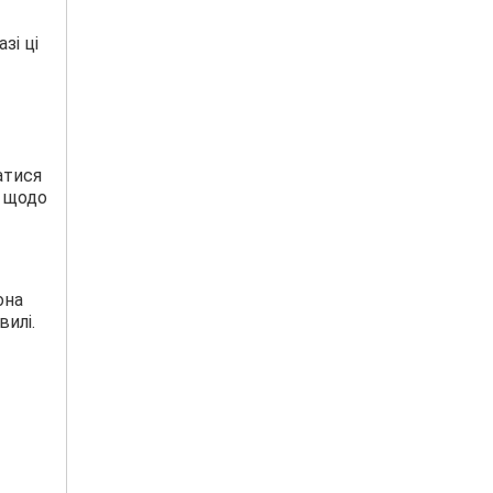
зі ці
атися
, щодо
она
вилі.