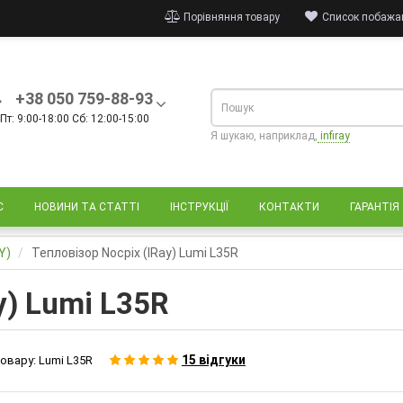
Порівняння товару
Список побажан
+38 050 759-88-93
Пт: 9:00-18:00 Сб: 12:00-15:00
Я шукаю, наприклад,
infiray
С
НОВИНИ ТА СТАТТІ
ІНСТРУКЦІЇ
КОНТАКТИ
ГАРАНТІЯ
Y)
Тепловізор Nocpix (IRay) Lumi L35R
y) Lumi L35R
15 відгуки
овару:
Lumi L35R