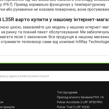
ту IP67). Прилад нормально функціонує у температурному
 руки або рукавички не ковзали поверхнею, вона прогумован
i L35R варто купити у нашому інтернет-мага
рною ціною, замовляйте цю модель у нашому інтернет-маг
 на ринку та повний пакет обслуговування. Ми забезпечує
гати після її закінчення. Вся продукція в нашому магазині
тримаєте тепловізор саме від компанії InfiRay Technologie
Топ продажів
Прилад нічного бачення PVS 14
ри
Pulsar Accolade 2 LRF XP50 PRO
ні приціли
Pulsar Trail 2 LRF XQ50