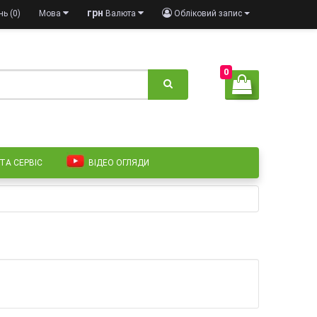
грн
ь (0)
Мова
Валюта
Обліковий запис
0
 ТА СЕРВІС
ВІДЕО ОГЛЯДИ