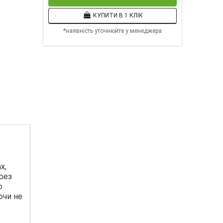
КУПИТИ В 1 КЛІК
*наявність уточнюйте у менеджера
х,
рез
о
ючи не