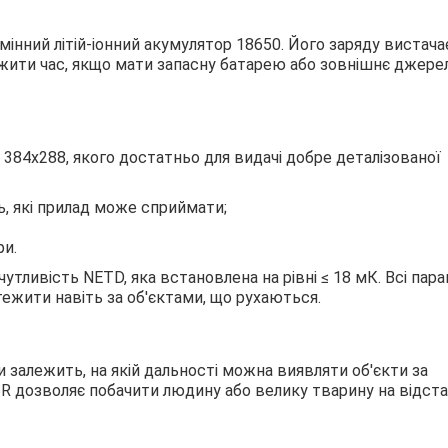
інний літій-іонний акумулятор 18650. Його заряду вистача
жити час, якщо мати запасну батарею або зовнішнє джере
ь 384x288, якого достатньо для видачі добре деталізованої
ь, які прилад може сприймати;
ри.
ивість NETD, яка встановлена ​​на рівні ≤ 18 мК. Всі пар
тежити навіть за об'єктами, що рухаються.
нзи залежить, на якій дальності можна виявляти об'єкти за
5R дозволяє побачити людину або велику тварину на відстан