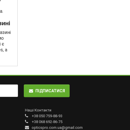
а.
зині
азині
мо
 є
s, а
ПІДПИСАТИСЯ
Наші Контакти
+38 050 759-88-93
+38 068 692-86-75
opticspro.com.ua@gmail.com