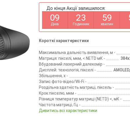
До кінця Акції залишилося:
0
9
2
3
5
9
Днів
Годинник
хвилин
Короткі характеристики
Максимальна дальність виявлення, м -
Матриця: пікселі, мкм, < NETD мК -
384х2
Вбудований лазерний далекомір -
Дисплей: технологія, пікселі -
AMOLED,
Збільшення, х -
Запис фото-відео/Wi-Fi -
Роздільна здатність матриці, піксель -
Крок пікселю, мкм -
Різниця температур матриці (NETD) <, мК -
Частота матриці, Гц -
Дивитись всі характеристики