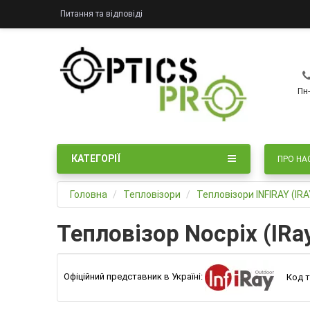
Питання та відповіді
Пн-
КАТЕГОРІЇ
ПРО НА
Головна
Тепловізори
Тепловізори INFIRAY (IRA
Тепловізор Nocpix (IRa
Офіційний представник в Україні:
Код т