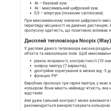
4х – базовий зум;
4х - максимальний цифровий зум;
0,9 – апертура (показник світлосили).
При максимальному значенні цифрового масшт
перегляду місцевості на далеких дистанціях. 
пропускну здатність, що позитивно впливає н
Дисплей тепловізора Nocpix (IRay)
У дисплея даного тепловізора висока розділь
об'єкти та навколишнє поле. Щоб максималь
рівень яскравості, контрастності (10 зна
колірну палітру (7 варіантів);
діоптрійне коригування в межах від -5 до
функцію PiP.
Виробник пропонує три гарячі палітри, у яких 
кольором. Вони мають найвищу чіткість, яка
відстанях.
Але дуже сильний контраст може викликати в
рекомендується використовувати кольорові па