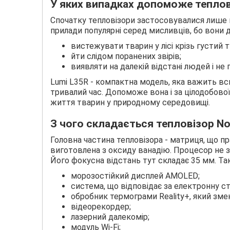
У яких випадках допоможе теплові
Спочатку тепловізори застосовувалися лише в
прилади популярні серед мисливців, бо вони
вистежувати тварин у лісі крізь густий т
йти слідом поранених звірів;
виявляти на далекій відстані людей і не 
Lumi L35R - компактна модель, яка важить вс
тривалий час. Допоможе вона і за цілодобової 
життя тварин у природному середовищі.
З чого складається тепловізор Noc
Головна частина тепловізора - матриця, що пр
виготовлена ​​з оксиду ванадію. Процесор не 
Його фокусна відстань тут складає 35 мм. Так
морозостійкий дисплей AMOLED;
система, що відповідає за електронну ст
обробник термограми Reality+, який зм
відеорекордер;
лазерний далекомір;
модуль Wi-Fi;