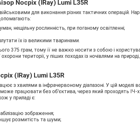
зор Nocpix (IRay) Lumi L35R
ійськовими для виконання різних тактичних операцій. Нара
 допомагають:
уман, нещільну рослинність, при поганому освітленні;
плутати їх із великими тваринами.
ього 375 грам, тому її не важко носити з собою і користув
охорони території, у піших походах із ночівлями на природі
pix (IRay) Lumi L35R
ацює з хвилями в інфрачервоному діапазоні. У цій моделі в
зможе працювати без об'єктива, через який проходять ІЧ-х
ож у приладі є:
абілізацію зображення;
еншує розмитість та шуми;