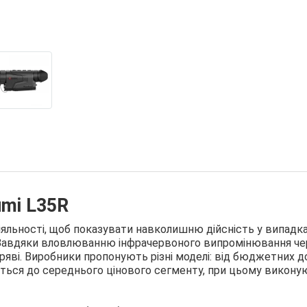
umi L35R
іяльності, щоб показувати навколишню дійсність у випадка
. Завдяки вловлюванню інфрачервоного випромінювання че
ряві. Виробники пропонують різні моделі: від бюджетних д
ситься до середнього цінового сегменту, при цьому викону