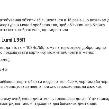
абування об'єкти збільшуються в 16 разів, що важливо 
Апертура в моделі зроблена так, щоб об'єктив мав більшу
а чіткість зображення, що видається.
 Lumi L35R
на здатність – 1024x768, тому на термограмі добре видно
но покращувати картинку, можна вибирати в меню:
чень);
 +5;
найбільш нагріті об'єкти виділяються білим, чорним або че
 не зменшується навіть при спостереженнях на далеких
тому очей, якщо дивитися в тепловізор довго. У цих випа
літри, які також підходять для близьких дистанцій.