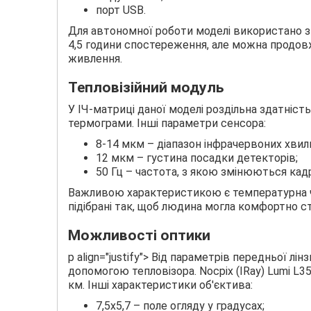
порт USB.
Для автономної роботи моделі використано зм
4,5 години спостереження, але можна продов
живлення.
Тепловізійний модуль
У ІЧ-матриці даної моделі роздільна здатніст
термограми. Інші параметри сенсора:
8-14 мкм – діапазон інфрачервоних хвил
12 мкм – густина посадки детекторів;
50 Гц – частота, з якою змінюються кад
Важливою характеристикою є температурна чутл
підібрані так, щоб людина могла комфортно с
Можливості оптики
p align="justify"> Від параметрів передньої лі
допомогою тепловізора. Nocpix (IRay) Lumi L3
км. Інші характеристики об'єктива:
7,5x5,7 – поле огляду у градусах;