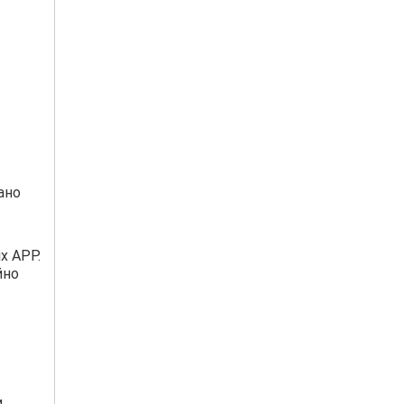
ано
x APP.
йно
и