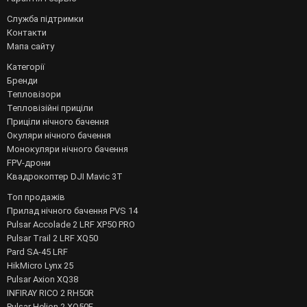
Служба підтримки
Контакти
Мапа сайту
Категорії
Бренди
Тепловізори
Тепловізійні приціли
Приціли нічного бачення
Окуляри нічного бачення
Монокуляри нічного бачення
FPV-дрони
Квадрокоптер DJI Mavic 3T
Топ продажів
Прилад нічного бачення PVS 14
Pulsar Accolade 2 LRF XP50 PRO
Pulsar Trail 2 LRF XQ50
Pard SA-45 LRF
HikMicro Lynx 25
Pulsar Axion XQ38
INFIRAY RICO 2 RH50R
Pulsar Helion 2 XQ50F