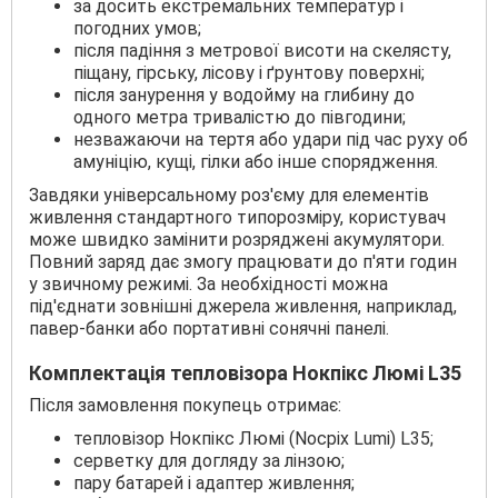
за досить екстремальних температур і
погодних умов;
після падіння з метрової висоти на скелясту,
піщану, гірську, лісову і ґрунтову поверхні;
після занурення у водойму на глибину до
одного метра тривалістю до півгодини;
незважаючи на тертя або удари під час руху об
амуніцію, кущі, гілки або інше спорядження.
Завдяки універсальному роз'єму для елементів
живлення стандартного типорозміру, користувач
може швидко замінити розряджені акумулятори.
Повний заряд дає змогу працювати до п'яти годин
у звичному режимі. За необхідності можна
під'єднати зовнішні джерела живлення, наприклад,
павер-банки або портативні сонячні панелі.
Комплектація тепловізора Нокпікс Люмі L35
Після замовлення покупець отримає:
тепловізор Нокпікс Люмі (Nocpix Lumi) L35;
серветку для догляду за лінзою;
пару батарей і адаптер живлення;