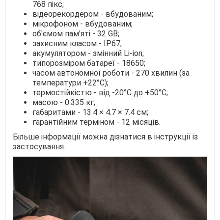
768 пікс;
відеорекордером - вбудованим;
мікрофоном - вбудованим;
об'ємом пам'яті - 32 GB;
захисним класом - IP67;
акумулятором - змінний Li-ion;
типорозміром батареї - 18650;
часом автономної роботи - 270 хвилин (за
температури +22°С);
термостійкістю - від -20°С до +50°С;
масою - 0.335 кг;
габаритами - 13.4 × 4.7 × 7.4 см;
гарантійним терміном - 12 місяців.
Більше інформації можна дізнатися в інструкції із
застосування.