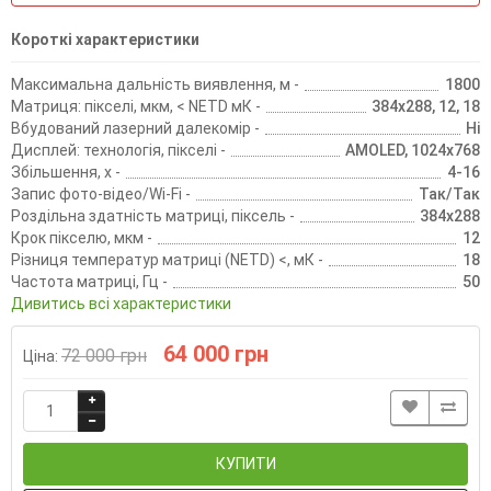
Короткі характеристики
Максимальна дальність виявлення, м -
1800
Матриця: пікселі, мкм, < NETD мК -
384х288, 12, 18
Вбудований лазерний далекомір -
Ні
Дисплей: технологія, пікселі -
AMOLED, 1024х768
Збільшення, х -
4-16
Запис фото-відео/Wi-Fi -
Так/Так
Роздільна здатність матриці, піксель -
384х288
Крок пікселю, мкм -
12
Різниця температур матриці (NETD) <, мК -
18
Частота матриці, Гц -
50
Дивитись всі характеристики
64 000 грн
72 000 грн
Ціна:
КУПИТИ