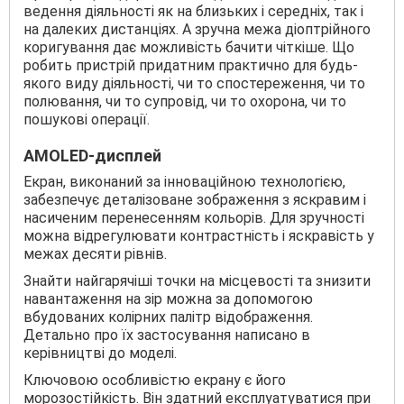
ведення діяльності як на близьких і середніх, так і
на далеких дистанціях. А зручна межа діоптрійного
коригування дає можливість бачити чіткіше. Що
робить пристрій придатним практично для будь-
якого виду діяльності, чи то спостереження, чи то
полювання, чи то супровід, чи то охорона, чи то
пошукові операції.
AMOLED-дисплей
Екран, виконаний за інноваційною технологією,
забезпечує деталізоване зображення з яскравим і
насиченим перенесенням кольорів. Для зручності
можна відрегулювати контрастність і яскравість у
межах десяти рівнів.
Знайти найгарячіші точки на місцевості та знизити
навантаження на зір можна за допомогою
вбудованих колірних палітр відображення.
Детально про їх застосування написано в
керівництві до моделі.
Ключовою особливістю екрану є його
морозостійкість. Він здатний експлуатуватися при