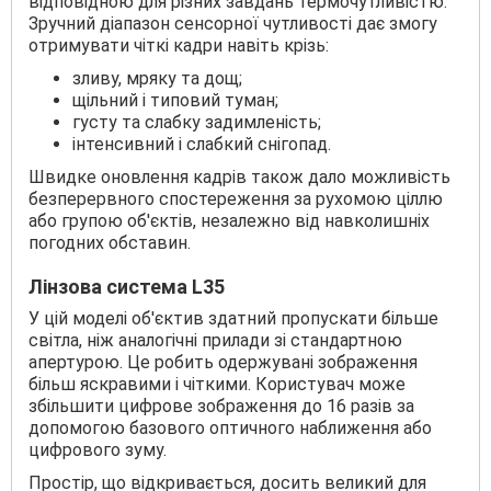
відповідною для різних завдань термочутливістю.
Зручний діапазон сенсорної чутливості дає змогу
отримувати чіткі кадри навіть крізь:
зливу, мряку та дощ;
щільний і типовий туман;
густу та слабку задимленість;
інтенсивний і слабкий снігопад.
Швидке оновлення кадрів також дало можливість
безперервного спостереження за рухомою ціллю
або групою об'єктів, незалежно від навколишніх
погодних обставин.
Лінзова система L35
У цій моделі об'єктив здатний пропускати більше
світла, ніж аналогічні прилади зі стандартною
апертурою. Це робить одержувані зображення
більш яскравими і чіткими. Користувач може
збільшити цифрове зображення до 16 разів за
допомогою базового оптичного наближення або
цифрового зуму.
Простір, що відкривається, досить великий для