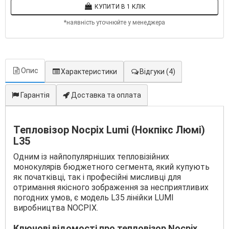
КУПИТИ В 1 КЛІК
*наявність уточнюйте у менеджера
Опис
Характеристики
Відгуки
(4)
Гарантія
Доставка та оплата
Тепловізор Nocpix Lumi (Нокпікс Люмі)
L35
Одним із найпопулярніших тепловізійних
монокулярів бюджетного сегмента, який купують
як початківці, так і професійні мисливці для
отримання якісного зображення за несприятливих
погодних умов, є модель L35 лінійки LUMI
виробництва NOCPIX.
Ключові відомості про тепловізор Nocpix