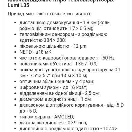
Lumi L35
Прилад має такі технічні властивості:
дистанцією демаскування - 1.8 км (коли
розмір цілі становить 1.7 × 0.5 м);
тепловізійним сенсором - з роздільною
здатністю 384 × 288;
піксельною щільністю - 12 μm
NETD - ≤18 мК;
частотою кадрової оновлюваності - 50 Hz;
показниками об'єктива - F35 / f0.9;
полем доступного для огляду простору на 0.1
км - 7.5° × 5.7° при 13 м × 10 м;
оптичним збільшенням - у 4 рази;
цифровим зумом - до 16 крат;
віддаленням вихідної зіниці - 2.5 см;
діаметром вихідної зіниці - 1 см;
діапазоном діоптрійного коригування - від -5 D
до +5 D;
типом екрана - AMOLED;
діагоналлю дисплея - 0.39 inch;
дисплейною роздільною здатністю - 1024 ×