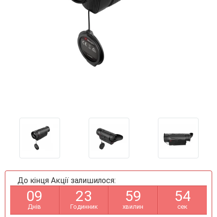
До кінця Акції залишилося:
0
9
2
3
5
9
5
3
Днів
Годинник
хвилин
сек